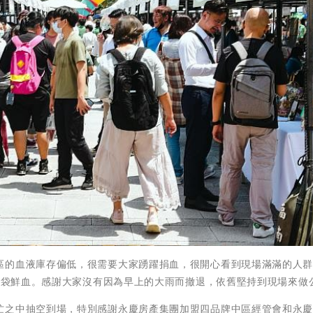
區的血液庫存偏低，很需要大家踴躍捐血，很開心看到現場滿滿的人
00袋鮮血。感謝大家沒有因為早上的大雨而撤退，依舊堅持到現場來做
忙之中抽空到場，特別感謝永慶房產集團加盟四品牌中區經管會和永