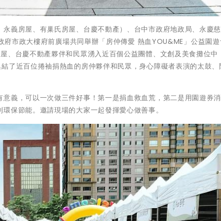
、永義房屋、有巢氏房屋、台慶不動產）、台中市政府地政局、永慶
市政府市政大樓府前廣場共同舉辦「房仲傳愛 熱血YOU&ME」公益園
房屋、台慶不動產夥伴和民眾湧入近百個公益團體、文創及美食攤位中
集結了近百位捲袖捐熱血的房仲夥伴和民眾，身心障礙者表演的太鼓、
有意義，可以一次做三件好事！第一是捐血救血荒，第二是用園遊券
到環保節能。邀請現場的大家一起發揮愛心做善事。