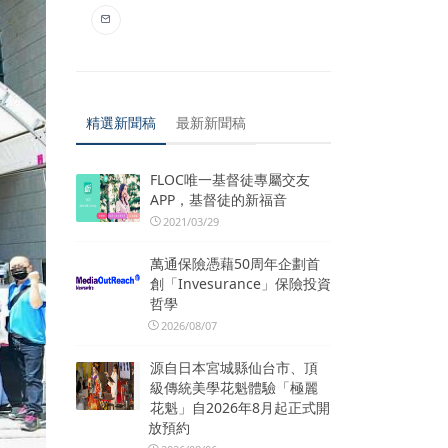
精選新聞稿
最新新聞稿
FLOC唯一基督徒專屬交友
APP，基督徒的新福音
2021/03/29
萬通保險憑藉50周年企劃首
創「Invesurance」保險投資
哲學
2026/08/07
源自日本宮城縣仙台市、頂
級傳統美學花魁體驗「極麗
花魁」自2026年8月起正式開
放預約