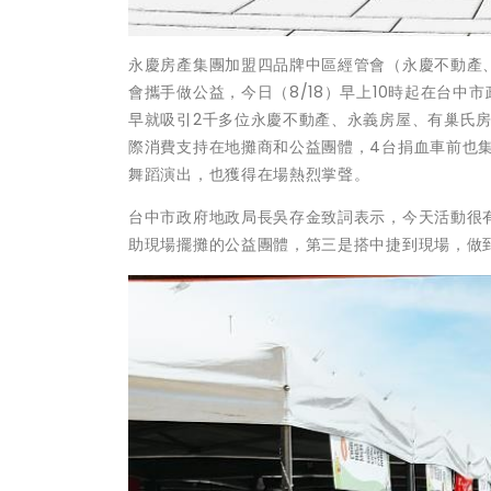
永慶房產集團加盟四品牌中區經管會（永慶不動產
會攜手做公益，今日（8/18）早上10時起在台中
早就吸引2千多位永慶不動產、永義房屋、有巢氏
際消費支持在地攤商和公益團體，4台捐血車前也
舞蹈演出，也獲得在場熱烈掌聲。
台中市政府地政局長吳存金致詞表示，今天活動很
助現場擺攤的公益團體，第三是搭中捷到現場，做