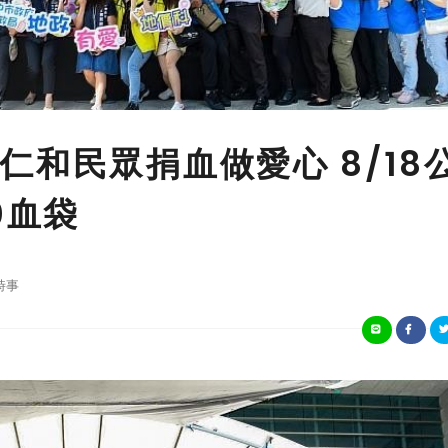
和民眾捐血做愛心 8/18
0血袋
時事