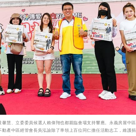
黃馨慧、立委委員候選人賴偉翔也都親臨會場支持響應。永義房屋中
不動產中區經管會長吳泓諭除了率領上百位同仁擔任活動志工，維護