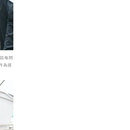
中區每間
作為摸