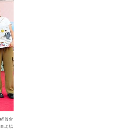
區經管會
捐血現場