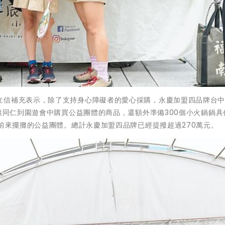
立信補充表示，除了支持身心障礙者的愛心採購，永慶加盟四品牌台
提供同仁到園遊會中購買公益團體的商品，還額外準備300個小火鍋鍋具
給前來擺攤的公益團體。總計永慶加盟四品牌已經提撥超過270萬元。