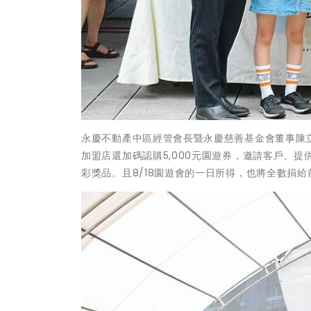
永慶不動產中區經管會長暨永慶慈善基金會董事陳
加盟店還加碼認購5,000元園遊券，邀請客戶、
彩獎品。且8/18園遊會的一日所得，也將全數捐