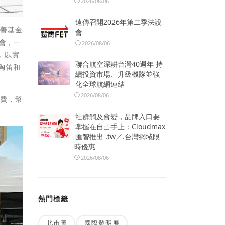
2026/08/06
遠傳召開2026年第二季法說
慈善基金
會
遊會，一
2026/08/06
，以實
聯合航空深耕台灣40週年 持
陶笛和
續投資市場、升級機隊並強
化全球航網連結
2026/08/06
消費，幫
社群觸及會變，品牌入口要
掌握在自己手上：Cloudmax
匯智推出 .tw／.台灣網域限
時優惠
2026/08/06
熱門標籤
北市圖
國際發明展