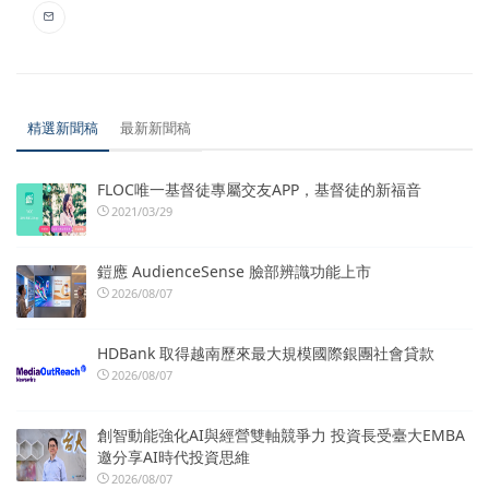
精選新聞稿
最新新聞稿
FLOC唯一基督徒專屬交友APP，基督徒的新福音
2021/03/29
鎧應 AudienceSense 臉部辨識功能上市
2026/08/07
HDBank 取得越南歷來最大規模國際銀團社會貸款
2026/08/07
創智動能強化AI與經營雙軸競爭力 投資長受臺大EMBA
邀分享AI時代投資思維
2026/08/07