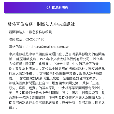
推廣新聞稿
發佈單位名稱：財團法人中央通訊社
新聞聯絡人：訊息服務核稿員
聯絡電話：02-25051180
聯絡信箱：
timtimcna@mail.cna.com.tw
中央通訊社是中華民國的國家通訊社，是台灣最具影響力的新聞媒
體。 經歷組織改造，1973年中央社改組為股份有限公司，以企業
方式經營；隨著民主化發展，1996年依據「中央通訊社設置條
例」改制為財團法人，定位為全民共有的國家通訊社，獨立超然執
行三大法定任務： ．辦理國內外新聞報導業務，服務大眾傳播媒
體。 ．辦理國家對外新聞通訊業務，促進國際對台灣之瞭解。 ．
加強與國際新聞通訊社合作，增進國際新聞交流。 秉持「正確、
領先、客觀、翔實」的基本原則，中央社專業新聞團隊每天以中、
英、日文即時對外發出上千則新聞、照片、圖表、影音與資訊，是
台灣唯一多語文新聞媒體，服務對象從媒體客戶擴大為閱聽大眾；
從台灣民眾延伸至全球僑胞與讀者，充分扮演「台灣之眼，世界之
窗」。