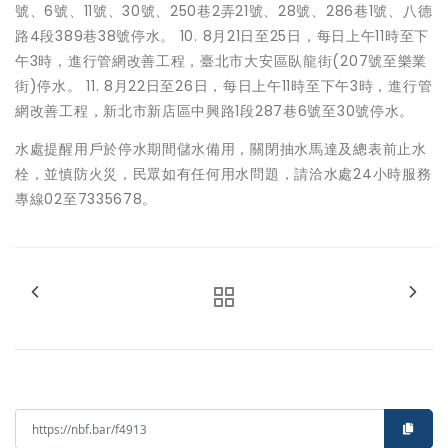
號、6號、11號、30號、250巷2弄21號、28號、286巷1號、八德
路4段389巷38號停水。 10. 8月21日至25日，每日上午11時至下
午3時，進行管網改善工程，臺北市大安區臥龍街(207號至樂業
街)停水。 11. 8月22日至26日，每日上午11時至下午3時，進行管
網改善工程，新北市新店區中興路1段287巷6號至30號停水。
水處提醒用戶於停水期間儲水備用，關閉抽水馬達及總表前止水
栓，並慎防火災，民眾如有任何用水問題，請洽水處24小時服務
專線02至7335678。