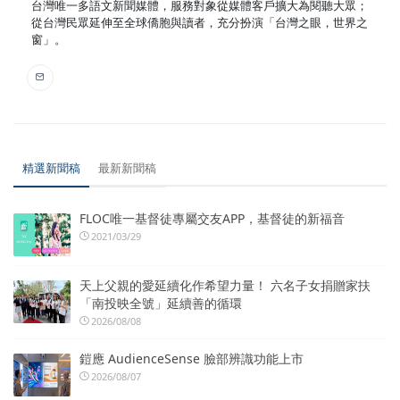
台灣唯一多語文新聞媒體，服務對象從媒體客戶擴大為閱聽大眾；
從台灣民眾延伸至全球僑胞與讀者，充分扮演「台灣之眼，世界之
窗」。
精選新聞稿
最新新聞稿
FLOC唯一基督徒專屬交友APP，基督徒的新福音
2021/03/29
天上父親的愛延續化作希望力量！ 六名子女捐贈家扶
「南投映全號」延續善的循環
2026/08/08
鎧應 AudienceSense 臉部辨識功能上市
2026/08/07