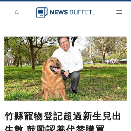
回到首頁
新聞稿分類
登入
刊登
竹縣寵物登記超過新生兒出
生數 鼓勵認養代替購買