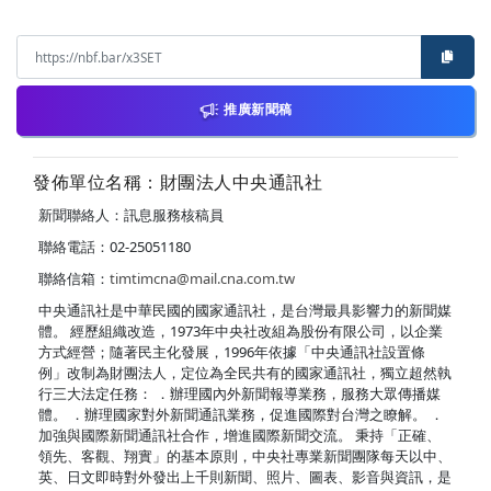
推廣新聞稿
發佈單位名稱：財團法人中央通訊社
新聞聯絡人：訊息服務核稿員
聯絡電話：02-25051180
聯絡信箱：
timtimcna@mail.cna.com.tw
中央通訊社是中華民國的國家通訊社，是台灣最具影響力的新聞媒
體。 經歷組織改造，1973年中央社改組為股份有限公司，以企業
方式經營；隨著民主化發展，1996年依據「中央通訊社設置條
例」改制為財團法人，定位為全民共有的國家通訊社，獨立超然執
行三大法定任務： ．辦理國內外新聞報導業務，服務大眾傳播媒
體。 ．辦理國家對外新聞通訊業務，促進國際對台灣之瞭解。 ．
加強與國際新聞通訊社合作，增進國際新聞交流。 秉持「正確、
領先、客觀、翔實」的基本原則，中央社專業新聞團隊每天以中、
英、日文即時對外發出上千則新聞、照片、圖表、影音與資訊，是