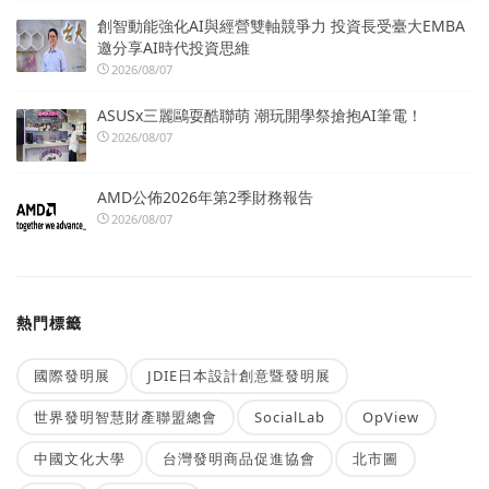
創智動能強化AI與經營雙軸競爭力 投資長受臺大EMBA
邀分享AI時代投資思維
2026/08/07
ASUSx三麗鷗耍酷聯萌 潮玩開學祭搶抱AI筆電！
2026/08/07
AMD公佈2026年第2季財務報告
2026/08/07
熱門標籤
國際發明展
JDIE日本設計創意暨發明展
世界發明智慧財產聯盟總會
SocialLab
OpView
中國文化大學
台灣發明商品促進協會
北市圖