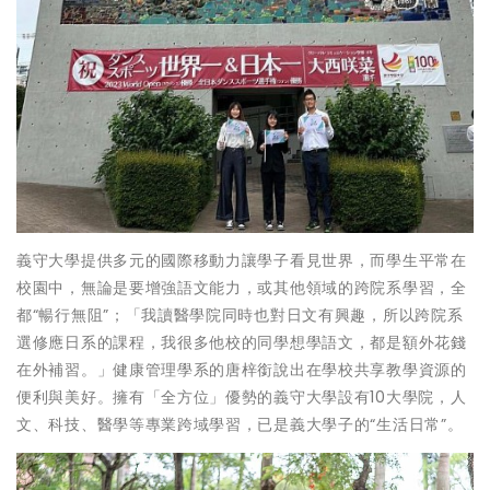
義守大學提供多元的國際移動力讓學子看見世界，而學生平常在
校園中，無論是要增強語文能力，或其他領域的跨院系學習，全
都“暢行無阻”；「我讀醫學院同時也對日文有興趣，所以跨院系
選修應日系的課程，我很多他校的同學想學語文，都是額外花錢
在外補習。」健康管理學系的唐梓銜說出在學校共享教學資源的
便利與美好。擁有「全方位」優勢的義守大學設有10大學院，人
文、科技、醫學等專業跨域學習，已是義大學子的“生活日常”。