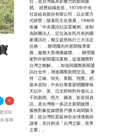
社，是台灣最具影響力的新聞媒
體。 經歷組織改造，1973年中央
社改組為股份有限公司，以企業方
式經營；隨著民主化發展，1996年
依據「中央通訊社設置條例」改制
為財團法人，定位為全民共有的國
家通訊社，獨立超然執行三大法定
任務： ．辦理國內外新聞報導業
寶
務，服務大眾傳播媒體。 ．辦理國
家對外新聞通訊業務，促進國際對
台灣之瞭解。 ．加強與國際新聞通
訊社合作，增進國際新聞交流。 秉
持「正確、領先、客觀、翔實」的
基本原則，中央社專業新聞團隊每
天以中、英、日文即時對外發出上
千則新聞、照片、圖表、影音與資
訊，是台灣唯一多語文新聞媒體，
服務對象從媒體客戶擴大為閱聽大
贈300
眾；從台灣民眾延伸至全球僑胞與
中央省舉
讀者，充分扮演「台灣之眼，世界
之窗」。