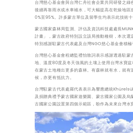
台灣慈心基金會與台灣仁舟社會企業共同研發之綠
後續再靠雨水或水車補水，可大幅提高在乾燥地區
0%至95%。許多蒙古單位及留學生均表示此技術
蒙古國家森林局監測、評估及資訊科技處處長MUNKHBO
計畫」，蒙古政府特別設立該局推動種樹，本次選
特別感謝駐蒙古代表處及台灣NGO慈心基金會積
台灣慈心基金會程總監禮怡致詞表示感謝透過駐蒙
地、溫度80度及冬天強風的土壤上使用台灣水寶盆
在蒙古土地種出更多的森林。有森林就有水，就有
候，亦更有抵抗力。
台灣駐蒙古代表處羅代表表示為響應總統Khürels
及捐贈典禮予蒙古國家遊樂園、蒙古國家公園及烏
古國家公園設置第四個示範區，盼作為未來台灣水