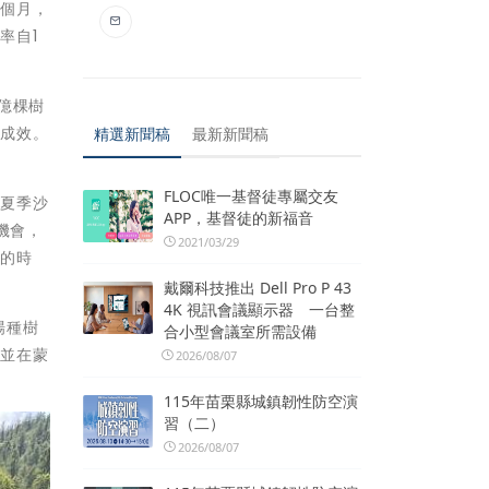
一個月，
率自1
十億棵樹
用成效。
精選新聞稿
最新新聞稿
FLOC唯一基督徒專屬交友
，夏季沙
APP，基督徒的新福音
機會，
2021/03/29
戰的時
戴爾科技推出 Dell Pro P 43
4K 視訊會議顯示器 一台整
場種樹
合小型會議室所需設備
，並在蒙
2026/08/07
115年苗栗縣城鎮韌性防空演
習（二）
2026/08/07