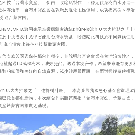
色科技「台灣水寶盆」，係由回收廢紙製作，可穩定供應樹苗水分達
造林存活率，台灣水寶盆曾在乾燥及退化地區使用，成功提高樹木存活
十分適合蒙古國。
LOR B.致詞表示為響應蒙古總統Khürelsükh U.大力推動之「
定於中央省及中戈壁省使用台灣水寶盆，盼觀察此科技於不同氣候使
極引進台灣傑出綠色科技幫助蒙古國。
古代表處與國家森林橘合作種樹，並說明該基金會業在台灣沿海沙地
種植超過110萬棵樹木，成效斐然。透過本次合作，希望未來能有更多
溫和的氣候和美好的自然資源，減少沙塵暴問題，在面對極端氣候挑
ükh U.大力推動之「十億棵樹計畫」，本處業與我國慈心基金會辦理3
蘭巴托首都創新局，本次續合作捐贈第四批「台灣水寶盆」予蒙古國
寶盆於蒙古國推廣之基礎。