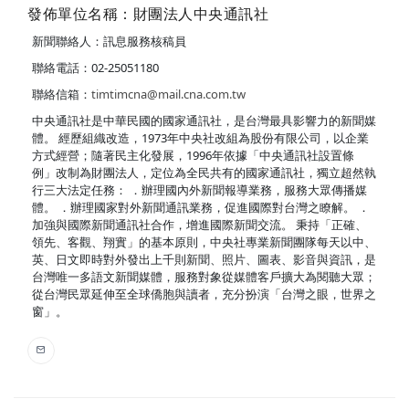
發佈單位名稱：財團法人中央通訊社
新聞聯絡人：訊息服務核稿員
聯絡電話：02-25051180
聯絡信箱：
timtimcna@mail.cna.com.tw
中央通訊社是中華民國的國家通訊社，是台灣最具影響力的新聞媒
體。 經歷組織改造，1973年中央社改組為股份有限公司，以企業
方式經營；隨著民主化發展，1996年依據「中央通訊社設置條
例」改制為財團法人，定位為全民共有的國家通訊社，獨立超然執
行三大法定任務： ．辦理國內外新聞報導業務，服務大眾傳播媒
體。 ．辦理國家對外新聞通訊業務，促進國際對台灣之瞭解。 ．
加強與國際新聞通訊社合作，增進國際新聞交流。 秉持「正確、
領先、客觀、翔實」的基本原則，中央社專業新聞團隊每天以中、
英、日文即時對外發出上千則新聞、照片、圖表、影音與資訊，是
台灣唯一多語文新聞媒體，服務對象從媒體客戶擴大為閱聽大眾；
從台灣民眾延伸至全球僑胞與讀者，充分扮演「台灣之眼，世界之
窗」。