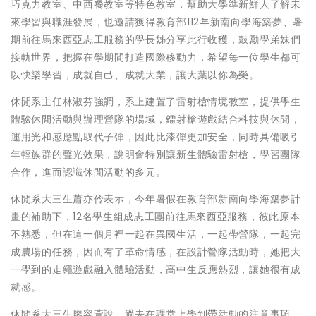
巧克力教室、中西餐教室等特色教室，幫助大學準新鮮人了解未
來學習與職涯發展，也邀請獲得教育部112年新南向學海築夢、暑
期前往馬來西亞志工服務的學長姊分享此行收穫，鼓勵學弟妹們
接軌世界，把握在學期間打造國際移動力，希望每一位學生都可
以快樂學習，成就自己、成就大業，讓大葉以你為榮。
休閒系主任林淑芬強調，系上建置了雷射槍情境教室，提供學生
體驗休閒活動與辦理營隊的場域，鐳射槍遊戲結合科技與休閒，
運用光和感應點取代子彈，因此比漆彈更加安全，同時具備吸引
年輕族群的聲光效果，說明會特別讓新生體驗雷射槍，學習團隊
合作，進而認識休閒活動的多元。
休閒系大三生蕭亦伶表示，今年暑假在教育部新南向學海築夢計
畫的補助下，12名學生組成志工團前往馬來西亞服務，彼此原本
不熟悉，但在這一個月裡一起在異國生活，一起帶營隊，一起完
成農場的任務，因而有了革命情感，在設計營隊活動時，她把大
一學到的走繩遊戲融入體驗活動，高中生反應熱烈，讓她很有成
就感。
休閒系大三生廖容萱說，過去在課堂上學到帶活動的注意事項、