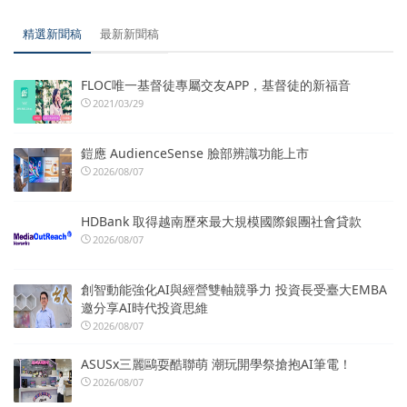
精選新聞稿
最新新聞稿
FLOC唯一基督徒專屬交友APP，基督徒的新福音
2021/03/29
鎧應 AudienceSense 臉部辨識功能上市
2026/08/07
HDBank 取得越南歷來最大規模國際銀團社會貸款
2026/08/07
創智動能強化AI與經營雙軸競爭力 投資長受臺大EMBA
邀分享AI時代投資思維
2026/08/07
ASUSx三麗鷗耍酷聯萌 潮玩開學祭搶抱AI筆電！
2026/08/07