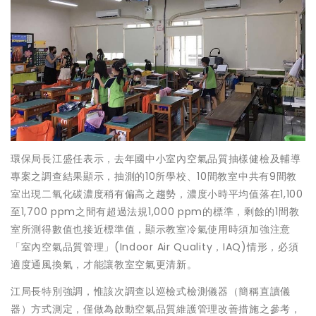
環保局長江盛任表示，去年國中小室內空氣品質抽樣健檢及輔導
專案之調查結果顯示，抽測的10所學校、10間教室中共有9間教
室出現二氧化碳濃度稍有偏高之趨勢，濃度小時平均值落在1,100
至1,700 ppm之間有超過法規1,000 ppm的標準，剩餘的1間教
室所測得數值也接近標準值，顯示教室冷氣使用時須加強注意
「室內空氣品質管理」(Indoor Air Quality，IAQ)情形，必須
適度通風換氣，才能讓教室空氣更清新。
江局長特別強調，惟該次調查以巡檢式檢測儀器（簡稱直讀儀
器）方式測定，僅做為啟動空氣品質維護管理改善措施之參考，