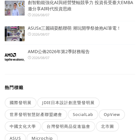
創智動能強化AI與經營雙軸競爭力 投資長受臺大EMBA
邀分享AI時代投資思維
2026/08/07
ASUSx三麗鷗耍酷聯萌 潮玩開學祭搶抱AI筆電！
2026/08/07
AMD公佈2026年第2季財務報告
2026/08/07
熱門標籤
國際發明展
JDIE日本設計創意暨發明展
世界發明智慧財產聯盟總會
SocialLab
OpView
中國文化大學
台灣發明商品促進協會
北市圖
ASUS
Microchip