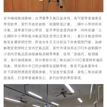
近年極端氣候嚴峻，台灣夏季天氣日益炎熱，為守護學童健康及
學習效率，新竹市政府啟動「校園降溫計畫」，國中小學班班有
冷氣，讓學童可靜心學習、提升學習速度與效率，同時依據「公
立國民中小學班級冷氣使用及管理注意事項」，夏日冷氣使用時
教室多屬密閉空間，即使在冬天天冷狀況下亦會緊閉門窗。為瞭
解教室密閉時之室內空氣品質，新竹市環保局去(111)年啟動國中
小室內空氣品質抽樣健檢及輔導專案，使用「巡檢式」檢測儀
器，進行抽樣健檢，部分教室出現二氧化碳(CO2)濃度稍有偏高
現象。環保局今年已同步輔導並提醒學校，教室不論春夏秋冬，
於下課期間應適度通風換氣，可促進空氣流通，避免二氧化碳濃
度過高，打造學童健康安心、新竹好學的學習環境。