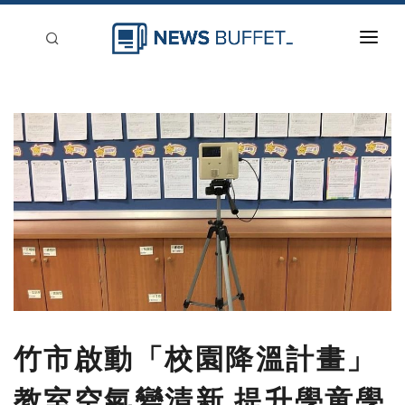
回到首頁
新聞稿分類
登入
刊登
竹市啟動「校園降溫計畫」
教室空氣變清新 提升學童學