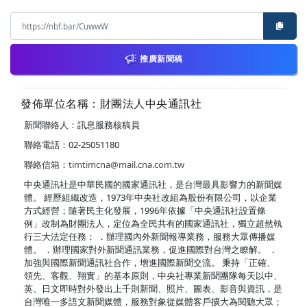
推廣新聞稿
發佈單位名稱：財團法人中央通訊社
新聞聯絡人：訊息服務核稿員
聯絡電話：02-25051180
聯絡信箱：
timtimcna@mail.cna.com.tw
中央通訊社是中華民國的國家通訊社，是台灣最具影響力的新聞媒
體。 經歷組織改造，1973年中央社改組為股份有限公司，以企業
方式經營；隨著民主化發展，1996年依據「中央通訊社設置條
例」改制為財團法人，定位為全民共有的國家通訊社，獨立超然執
行三大法定任務： ．辦理國內外新聞報導業務，服務大眾傳播媒
體。 ．辦理國家對外新聞通訊業務，促進國際對台灣之瞭解。 ．
加強與國際新聞通訊社合作，增進國際新聞交流。 秉持「正確、
領先、客觀、翔實」的基本原則，中央社專業新聞團隊每天以中、
英、日文即時對外發出上千則新聞、照片、圖表、影音與資訊，是
台灣唯一多語文新聞媒體，服務對象從媒體客戶擴大為閱聽大眾；