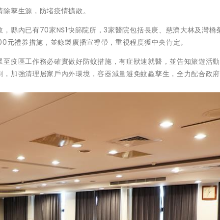
清除孳生源，防堵疫情擴散。
，縣內已有70家NS1快篩院所，3家醫院包括長庚、慈濟大林及灣橋
00元禮券措施，並錄製廣播宣導帶，重視程度獲中央肯定。
眾至疫區工作務必確實做好防蚊措施，有症狀速就醫，並告知旅遊活
刷，加強清理居家戶內外環境，容器減量避免蚊蟲孳生，全力配合政