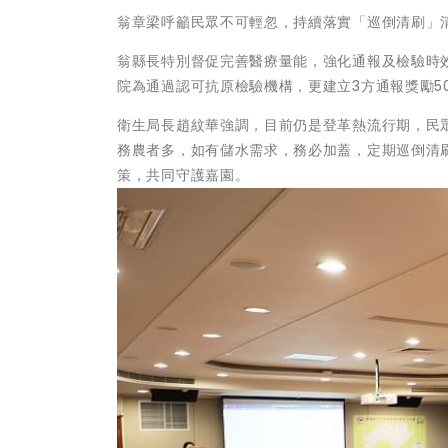
翁章梁呼籲民眾不可輕忽，持續落實「巡倒清刷」
翁縣長特別督促完善醫療量能，強化通報及檢驗時效
院為通過認可抗原檢驗機構，更建立3方通報獎勵5
衛生局長趙紋華強調，目前仍是登革熱流行期，民
務農者多，如有儲水需求，務必加蓋，定期巡倒清
策，共同守護嘉園。