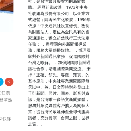
社，是台灣最具影響力的新聞媒
體。 經歷組織改造，1973年中央
社改組為股份有限公司，以企業方
式經營；隨著民主化發展，1996年
依據「中央通訊社設置條例」改制
為財團法人，定位為全民共有的國
家通訊社，獨立超然執行三大法定
任務： ．辦理國內外新聞報導業
務，服務大眾傳播媒體。 ．辦理國
家對外新聞通訊業務，促進國際對
台灣之瞭解。 ．加強與國際新聞通
訊社合作，增進國際新聞交流。 秉
持「正確、領先、客觀、翔實」的
基本原則，中央社專業新聞團隊每
天以中、英、日文即時對外發出上
主任讚
千則新聞、照片、圖表、影音與資
訊，是台灣唯一多語文新聞媒體，
登革熱
服務對象從媒體客戶擴大為閱聽大
眾；從台灣民眾延伸至全球僑胞與
讀者，充分扮演「台灣之眼，世界
1快篩
之窗」。