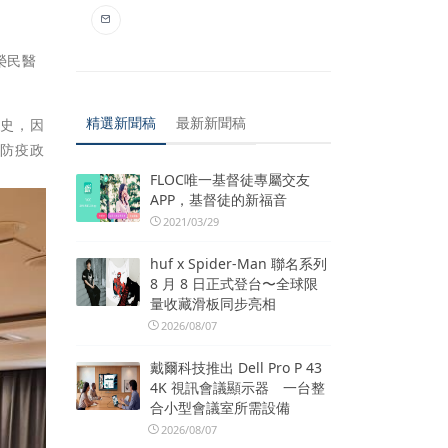
榮民醫
精選新聞稿
最新新聞稿
動史，因
府防疫政
FLOC唯一基督徒專屬交友
APP，基督徒的新福音
2021/03/29
huf x Spider-Man 聯名系列
8 月 8 日正式登台〜全球限
量收藏滑板同步亮相
2026/08/07
戴爾科技推出 Dell Pro P 43
4K 視訊會議顯示器 一台整
合小型會議室所需設備
2026/08/07