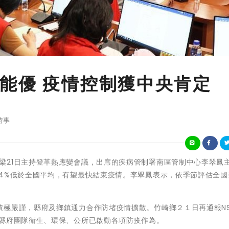
能優 疫情控制獲中央肯定
時事
嘉義縣長翁章梁21日主持登革熱應變會議，出席的疾病管制署南區管制中心李翠鳳
14%低於全國平均，有望最快結束疫情。李翠鳳表示，依季節評估全國
極嚴謹，縣府及鄉鎮通力合作防堵疫情擴散。竹崎鄉２１日再通報NS
，縣府團隊衛生、環保、公所已啟動各項防疫作為。