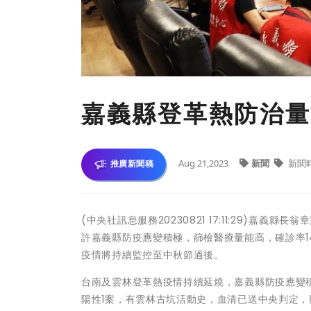
嘉義縣登革熱防治量
Aug 21,2023
新聞
新聞
推廣新聞稿
(中央社訊息服務20230821 17:11:29)
許嘉義縣防疫應變積極，篩檢醫療量能高，確診率
疫情將持續監控至中秋節過後。
台南及雲林登革熱疫情持續延燒，嘉義縣防疫應變積
陽性1案，有雲林古坑活動史，血清已送中央判定