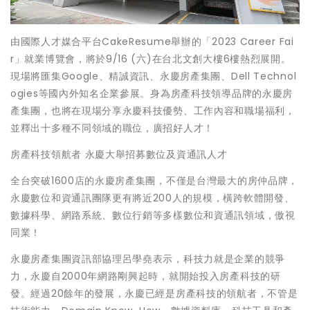
由國際人才媒合平台CakeResume舉辦的「2023 Career Fai
r」就業博覽會，將於9/16 (六)在台北文創大樓6樓熱烈展開。
現場將匯集Google、精誠資訊、永慶房產集團、Dell Technol
ogies等國內外知名企業參展。身為房產科技領導品牌的永慶房
產集團，也將在現場分享永慶科技優勢、工作內容和職場福利，
並釋出十多種不同領域的職位，廣招好人才！
房產科技領航者 永慶大舉招募數位及資通訊人才
全台突破1600店的永慶房產集團，不僅是台灣最大的房仲品牌，
永慶數位和資通訊團隊更有將近200人的規模，橫跨軟體開發、
數據科學、網路系統、數位行銷等多樣數位和資通訊領域，傲視
同業！
永慶房產集團資訊部協理呂學堯表示，科技力就是企業的競爭
力，永慶自2000年網路剛興起時，就開始投入房產科技的研
發。經過20餘年的發展，永慶已經是房產科技的領航者，不管是