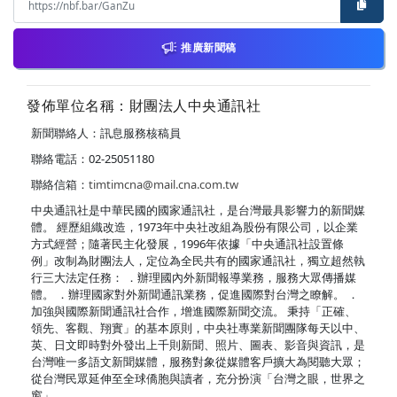
推廣新聞稿
發佈單位名稱：財團法人中央通訊社
新聞聯絡人：訊息服務核稿員
聯絡電話：02-25051180
聯絡信箱：
timtimcna@mail.cna.com.tw
中央通訊社是中華民國的國家通訊社，是台灣最具影響力的新聞媒
體。 經歷組織改造，1973年中央社改組為股份有限公司，以企業
方式經營；隨著民主化發展，1996年依據「中央通訊社設置條
例」改制為財團法人，定位為全民共有的國家通訊社，獨立超然執
行三大法定任務： ．辦理國內外新聞報導業務，服務大眾傳播媒
體。 ．辦理國家對外新聞通訊業務，促進國際對台灣之瞭解。 ．
加強與國際新聞通訊社合作，增進國際新聞交流。 秉持「正確、
領先、客觀、翔實」的基本原則，中央社專業新聞團隊每天以中、
英、日文即時對外發出上千則新聞、照片、圖表、影音與資訊，是
台灣唯一多語文新聞媒體，服務對象從媒體客戶擴大為閱聽大眾；
從台灣民眾延伸至全球僑胞與讀者，充分扮演「台灣之眼，世界之
窗」。