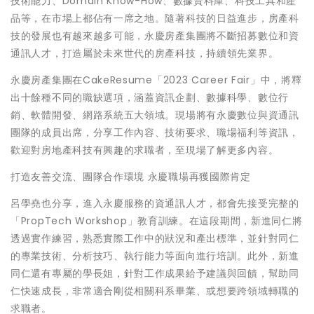
技術能力、Domain Know-How、數據資料庫、科技工具和產
品等，在市場上都佔有一席之地。隨著科技的日益進步，房產科
技的發展也有越來越多可能，永慶房產集團將不斷招募數位和資
通訊人才，打造屬於未來世代的房產科技，持續領先業界。
永慶房產集團在CakeResume「2023 Career Fair」中，將釋
出十餘種不同的職缺選項，涵蓋資訊企劃、數據科學、數位行
銷、軟體開發、網路系統五大領域。現場將有永慶數位與資通訊
團隊的成員出席，分享工作內容、技術要求、職場福利等資訊，
歡迎對房地產科技有興趣的求職者，至現場了解更多內容。
打造友善交流、團隊合作環境 永慶職場再獲國際肯定
呂學堯也分享，進入永慶服務的資通訊人才，都會先接受完整的
「PropTech Workshop」教育訓練。在這段期間，新進同仁將
透過實作練習，熟悉實際工作中的狀況和產出標準，並針對同仁
的專業技術、分析技巧、執行能力等面向進行培訓。此外，新進
同仁還有專屬的學長姐，針對工作成果給予建議與回饋，幫助同
仁快速成長，非常適合剛從相關科系畢業、或想要跨領域轉職的
求職者。