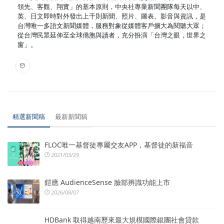
領先、客觀、翔實」的基本原則，中央社專業新聞團隊每天以中、
英、日文即時對外發出上千則新聞、照片、圖表、影音與資訊，是
台灣唯一多語文新聞媒體，服務對象從媒體客戶擴大為閱聽大眾；
從台灣民眾延伸至全球僑胞與讀者，充分扮演「台灣之眼，世界之
窗」。
精選新聞稿
最新新聞稿
FLOC唯一基督徒專屬交友APP，基督徒的新福音
2021/03/29
鎧應 AudienceSense 臉部辨識功能上市
2026/08/07
HDBank 取得越南歷來最大規模國際銀團社會貸款