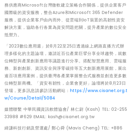
務供應商Microsoft台灣微軟建立策略合作關係，提供企業客戶
國際級的資安服務，整合Azure和Microsoft 365 Defender
服務，提供企業客戶由內而外、從雲端到IoT裝置的高韌性資安
解決方案，協助各行各業為資安問題把關，提升產業的數位安全
抵禦力。
「2023數位應用週」於8月22至25日透過線上網路直播方式辦
理多樣化的主題論壇，邀請近百位產業巨擘分享全球趨勢，就數
位轉型與產業創新應用等議題進行分享。搭配智慧應用、雲端服
務、新創創新、資訊安全與淨零碳排等五大創新應用展館，展出
逾百項應用案例，提供臺灣各產業掌握整合式服務並創造更多數
位轉型新商機。「資安有韌性，企業會更好」論壇將於8月23日
登場，更多訊息請參訪活動網站：
https://www.cisanet.org.t
w/Course/Detail/5084
媒體聯繫 中華民國資訊軟體協會/ 林仁尉 (Kash) TEL: 02-255
33988 #629 EMAIL: kash@cisanet.org.tw
緯謙科技行銷及營運處/ 鄭心舜 (Mavis Cheng) TEL: +886