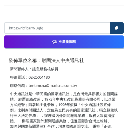
推廣新聞稿
發佈單位名稱：財團法人中央通訊社
新聞聯絡人：訊息服務核稿員
聯絡電話：02-25051180
聯絡信箱：
timtimcna@mail.cna.com.tw
中央通訊社是中華民國的國家通訊社，是台灣最具影響力的新聞媒
體。 經歷組織改造，1973年中央社改組為股份有限公司，以企業
方式經營；隨著民主化發展，1996年依據「中央通訊社設置條
例」改制為財團法人，定位為全民共有的國家通訊社，獨立超然執
行三大法定任務： ．辦理國內外新聞報導業務，服務大眾傳播媒
體。 ．辦理國家對外新聞通訊業務，促進國際對台灣之瞭解。 ．
加強與國際新聞通訊社合作，增進國際新聞交流。 秉持「正確、