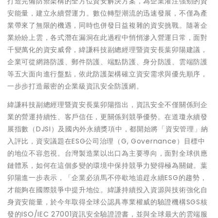
打造完備防禦架構的全方位資安解決方案，為企業灌注強勁的資
安能量，建立永續營運力。數位轉型潮流的迅速發展，不僅為產
業帶來了無限的機遇，同時也併發日益複雜的資安挑戰。隨著企
業紛紛上雲，各式潛在漏洞在此過程中悄悄滲入營運日常，面對
千變萬化的資安威脅，緯謙科技副總經理暨資安長葉卯陽建議，
企業可從網路防護、郵件防護、端點防護、身分防護、雲端防護
等五大面向進行盤點，依此防護架構確立資安需求與優先順序，
一步步打造嚴密的企業級資訊安全防護網。
緯謙科技副總經理暨資安長葉卯陽指出，資訊安全不僅關係到企
業的營運持續性、客戶信任，更關係到競爭優勢。在道瓊永續發
展指數（DJSI）及國內外永續獎項中，都開始將「資安管理」納
入評比，資安議題在ESG公司治理（G, Governance）目標中
的地位不容忽視。台灣製造業以出口為主要導向，面對全球供應
鏈體系，如何在這個多變的環境中保持競爭力變得極為關鍵。葉
卯陽進一步表示，「企業必須馬不停歇地追趕永續ESG的趨勢，
才能夠在國際競爭中提升地位。緯謙持續投入資源與技術強化自
身資安能量，於今年取得全球公認具專業權威的驗證機構SGS核
發的ISO/IEC 27001資訊安全驗證證書，並與全球最大的雲端服