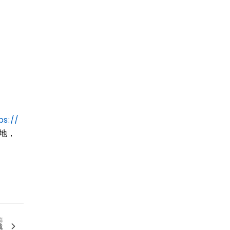
ps://
地，
篇
越