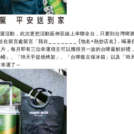
迴活動，此次更把活動延伸至線上串聯全台，只要到台灣啤酒
並在留言處留言「我在_______ (地名+熱炒店名)，喝著
照片，每月即有三位幸運得主可以獲得另一波的台啤最鮮好禮
物桶」、「18天手提燒烤架」、「台啤復古保冰箱」以及「18
太幸運了～