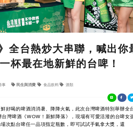
》全台熱炒大串聯，喊出你
一杯最在地新鮮的台啤！
時事
民生與消費
食品飲料
酒類
新鮮好喝的啤酒消消暑、降降火氣，此次台灣啤酒特別舉辦全
舉辦台灣啤酒《WOW！新鮮降落》，現場有可愛活潑的台啤女
動場次點台啤任一品項指定瓶數，即可試試手氣拿大獎，還