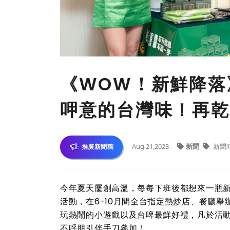
《WOW！新鮮降落
呷意的台灣味！再乾
Aug 21,2023
新聞
新聞
推廣新聞稿
今年夏天屢創高溫，每每下班後都想來一瓶
活動，在6-10月間全台指定熱炒店、餐廳
玩熱鬧的小遊戲以及台啤最鮮好禮，凡於活
不呼朋引伴手刀參加！