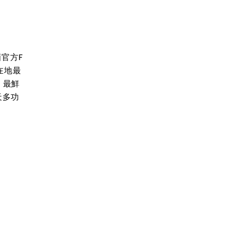
官方F
在地最
，最鮮
天多功