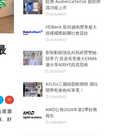
鎧應 AudienceSense 臉部辨
識功能上市
2026/08/07
HDBank 取得越南歷來最大
規模國際銀團社會貸款
2026/08/07
最
創智動能強化AI與經營雙軸
競爭力 投資長受臺大EMBA
邀分享AI時代投資思維
2026/08/07
ASUSx三麗鷗耍酷聯萌 潮玩
開學祭搶抱AI筆電！
2026/08/07
AMD公佈2026年第2季財務
台巡迴
報告
孩、好
2026/08/07