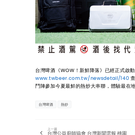
台灣啤酒《WOW！新鮮降落》已經正式啟
www.twbeer.com.tw/newsdetail/140
查
鬥陣參加今夏最鮮的熱
炒大串聯，體驗最在
台灣啤酒
熱炒
上一篇
台灣公益廚師協會 台灣新聞雲報 桃園