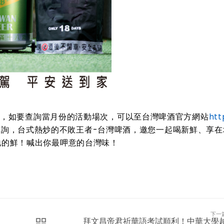
動，如要查詢當月份的活動場次，可以至台灣啤酒官方網站
htt
詢，台式熱炒的不敗王者-台灣啤酒，邀您一起喝新鮮、享在
地的鮮！喊出你最呷意的台灣味！
下一
拜文昌帝君祈華語考試順利！中華大學