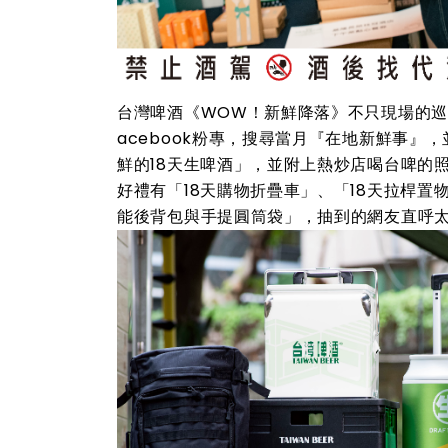
台灣啤酒《WOW！新鮮降落》不只現場的巡
acebook粉專，搜尋當月『在地新鮮事』，
鮮的18天生啤酒」，並附上熱炒店喝台啤的
好禮有「18天購物折疊車」、「18天拉桿置
能後背包與手提圓筒袋」，抽到的網友直呼