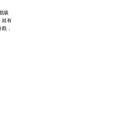
戲吸
，就有
遊戲，