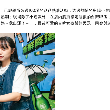
，已經舉辦超過100場的巡迴熱炒活動，透過熱鬧的串場小遊
波熱潮；現場除了小遊戲外，在店內購買指定瓶數的台灣啤酒
「媽～我出運了～」，最後可愛的台啤女孩帶領民眾一同參與
。