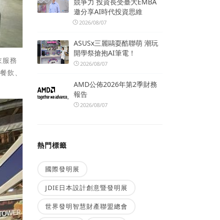
競爭力 投資長受臺大EMBA
邀分享AI時代投資思維
2026/08/07
ASUSx三麗鷗耍酷聯萌 潮玩
開學祭搶抱AI筆電！
衣服務
2026/08/07
統餐飲、
AMD公佈2026年第2季財務
報告
2026/08/07
熱門標籤
國際發明展
JDIE日本設計創意暨發明展
世界發明智慧財產聯盟總會