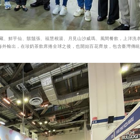
私藏、鮮芋仙、鬍鬚張、福慧根湯、月見山沙威瑪、風間餐飲，上洋洗
海外輸出，在珍奶茶飲席捲全球之後，也開始百花齊放，包含臺灣傳