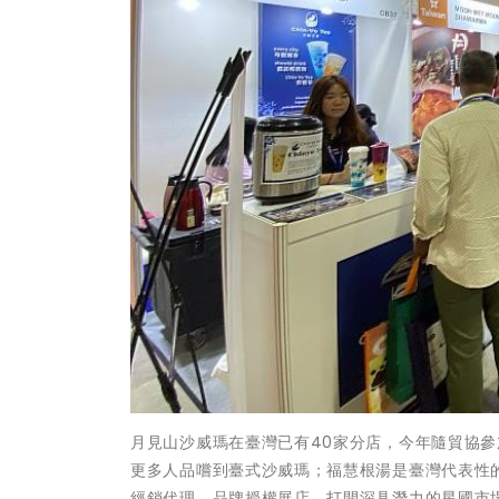
月見山沙威瑪在臺灣已有40家分店，今年隨貿協
更多人品嚐到臺式沙威瑪；福慧根湯是臺灣代表性
經銷代理、品牌授權展店，打開深具潛力的星國市