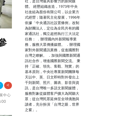
社，是台灣最具影響力的新聞媒
體。 經歷組織改造，1973年中央
社改組為股份有限公司，以企業方
式經營；隨著民主化發展，1996年
依據「中央通訊社設置條例」改制
為財團法人，定位為全民共有的國
家通訊社，獨立超然執行三大法定
任務： ．辦理國內外新聞報導業
參
務，服務大眾傳播媒體。 ．辦理國
家對外新聞通訊業務，促進國際對
台灣之瞭解。 ．加強與國際新聞通
訊社合作，增進國際新聞交流。 秉
持「正確、領先、客觀、翔實」的
基本原則，中央社專業新聞團隊每
天以中、英、日文即時對外發出上
千則新聞、照片、圖表、影音與資
訊，是台灣唯一多語文新聞媒體，
服務對象從媒體客戶擴大為閱聽大
會展中心
眾；從台灣民眾延伸至全球僑胞與
00
讀者，充分扮演「台灣之眼，世界
之窗」。