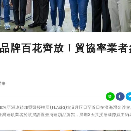
品牌百花齊放！貿協率業者
時事
3年新加坡亞洲連鎖加盟暨授權展(FLAsia)於8月17日至19日在濱海灣金沙
臺灣連鎖業者於該展設置臺灣連鎖品牌館，展期3天共接洽國際買主約4