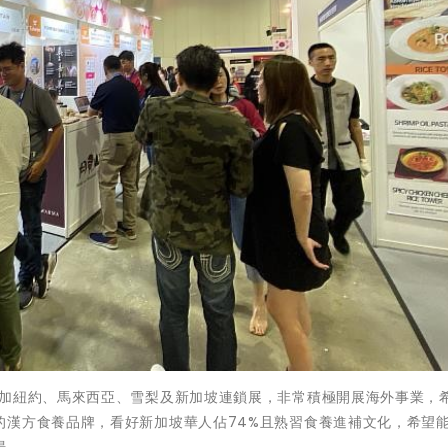
參加紐約、馬來西亞、雪梨及新加坡連鎖展，非常積極開展海外事業，
的漢方食養品牌，看好新加坡華人佔74%且熟習食養進補文化，希望
場。