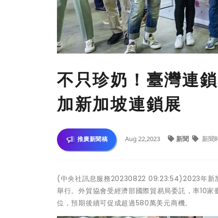
不只珍奶！臺灣連鎖
加新加坡連鎖展
Aug 22,2023
新聞
新聞
推廣新聞稿
(中央社訊息服務20230822 09:23:54)202
舉行。外貿協會受經濟部國際貿易局委託，率10家
位，預期後續可促成超過580萬美元商機。