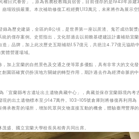
民權日式眷舍」，原為舊農校教職員宿舍，目前僅存的是1943年原建
崩塌毀損嚴重。本次補助修復工程經費1,113萬元，未來將作為展示空
年登錄為歷史建築，全區約8公頃，是世界第一座以蔗渣、鬼芒成功製漿
系統的僅存案例。史哲指出，文化部過去以前瞻基礎建設計畫補助宜蘭縣
興自造」品牌，加上此次歷史五期補助1.57億元，共挹注4.77億元協助
的實體營運場域。
佈，加上宜蘭的自然景色及交通之便等眾多優點，具有非常大的文化
文創園區確實仍扮演地方關鍵的轉型作用，期許過去作為經濟命脈的
作為「宜蘭縣考古遺址出土遺物典藏中心」，典藏並保存宜蘭縣境內考
發現的出土遺物標本至少147萬件。103-105號倉庫則將修復再利用為
與傳承教育的場所，增加民眾與文物直接互動的機會，體驗臺灣豐厚
林茂盛、國立宜蘭大學校長吳柏青共同出席。