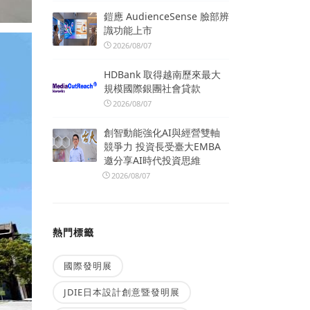
鎧應 AudienceSense 臉部辨
識功能上市
2026/08/07
HDBank 取得越南歷來最大
規模國際銀團社會貸款
2026/08/07
創智動能強化AI與經營雙軸
競爭力 投資長受臺大EMBA
邀分享AI時代投資思維
2026/08/07
熱門標籤
國際發明展
JDIE日本設計創意暨發明展