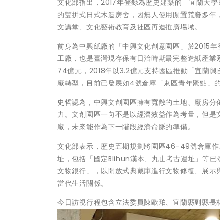
文化部指出，2017年登錄為歷史建築的「宜蘭大學
的雙拼式日式木造房舍，因無人使用閒置荒廢多年，
文講堂、文化藝術教育及社區再造推廣場域。
前身為中興紙廠的「中興文化創意園區」於2015
工廠，也是臺灣現存保有日治時期最完整造紙產業
74億元，2018年以3.2億元支持園區推動「宜蘭
廠轉型，目前已發展如4號倉庫「東區青年聚點」
史哲認為，中興文創園區擁有寬敞的土地、廠房分
力。文創園區一向不是以經濟效益作為考量，但是
廠，未來能作為下一階段經濟命脈的準備。
文化部表示，歷史五期規劃將園區46-49號倉庫
址，包括「國定Blihun漢本、丸山考古遺址」等已
文物銀行」，以開放式典藏庫進行文物修復、展示
當代生活關係。
今日訪視行程包含立法委員陳歐珀、宜蘭縣副縣長