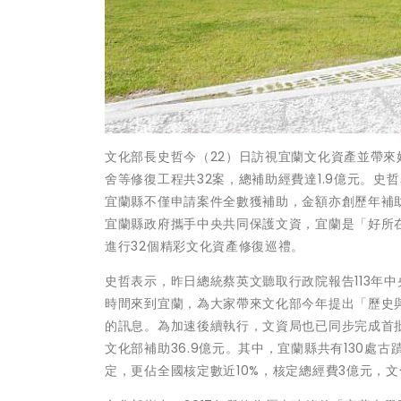
文化部長史哲今（22）日訪視宜蘭文化資產並帶
舍等修復工程共32案，總補助經費達1.9億元。史
宜蘭縣不僅申請案件全數獲補助，金額亦創歷年補
宜蘭縣政府攜手中央共同保護文資，宜蘭是「好所
進行32個精彩文化資產修復巡禮。
史哲表示，昨日總統蔡英文聽取行政院報告113年
時間來到宜蘭，為大家帶來文化部今年提出「歷史與文化
的訊息。為加速後續執行，文資局也已同步完成首批審
文化部補助36.9億元。其中，宜蘭縣共有130處
定，更佔全國核定數近10%，核定總經費3億元，文化