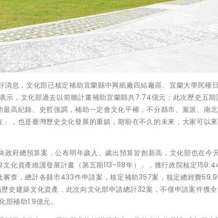
來好消息，文化部已核定補助宜蘭縣中興紙廠四結廠區、宜蘭大學民權
哲表示，文化部過去以前瞻計畫補助宜蘭縣共7.74億元；此次歷史五期
助最高紀錄。史哲強調，補助一定會文化平權，不分縣市、黨派、南
在」，也是臺灣歷史文化發展的重鎮，期盼在不久的未來，大家可以
中央政府總預算案，公布明年歲入、歲出預算皆創新高，文化部也在今
資產維護發展計畫（第五期113-118年）」，獲行政院核定159.4
查，總計各縣市433件申請案，核定補助357案，核定總經費59.
古蹟歷史建築文化資產，此次向文化部申請總計32案，不僅申請案件獲
部補助1.9億元。