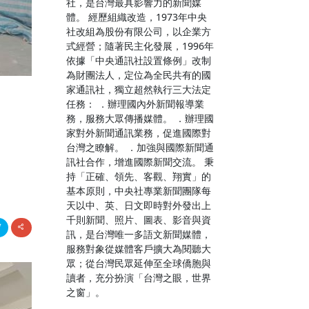
社，是台灣最具影響力的新聞媒
體。 經歷組織改造，1973年中央
社改組為股份有限公司，以企業方
式經營；隨著民主化發展，1996年
依據「中央通訊社設置條例」改制
為財團法人，定位為全民共有的國
家通訊社，獨立超然執行三大法定
任務： ．辦理國內外新聞報導業
高
務，服務大眾傳播媒體。 ．辦理國
家對外新聞通訊業務，促進國際對
台灣之瞭解。 ．加強與國際新聞通
訊社合作，增進國際新聞交流。 秉
持「正確、領先、客觀、翔實」的
基本原則，中央社專業新聞團隊每
天以中、英、日文即時對外發出上
千則新聞、照片、圖表、影音與資
訊，是台灣唯一多語文新聞媒體，
服務對象從媒體客戶擴大為閱聽大
眾；從台灣民眾延伸至全球僑胞與
讀者，充分扮演「台灣之眼，世界
之窗」。