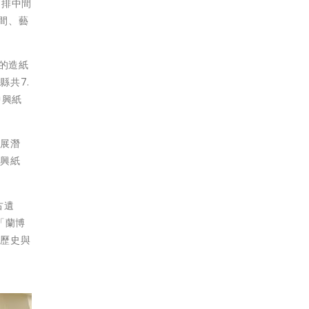
3排中間
間、藝
的造紙
共7.
中興紙
發展潛
中興紙
古遺
「蘭博
的歷史與