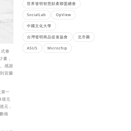
世界發明智慧財產聯盟總會
SocialLab
OpView
中國文化大學
台灣發明商品促進協會
北市圖
ASUS
Microchip
日式眷
計畫，
北。感謝
來到宜蘭
天第一
4億元
9億元，
全數核