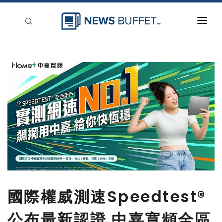
回到首頁
新聞稿分類
登入
刊登
國際權威測速Speedtest®
公布最新認證 中嘉寬頻全區