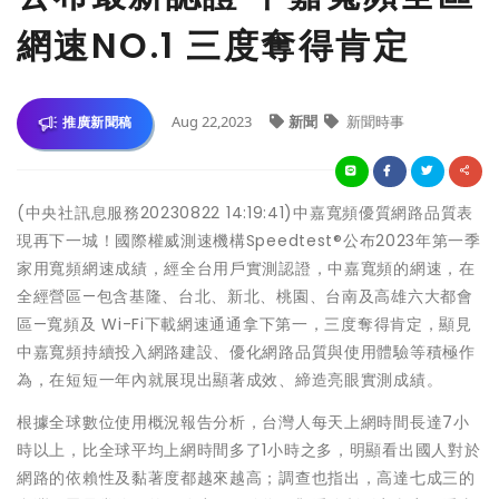
網速NO.1 三度奪得肯定
Aug 22,2023
新聞
新聞時事
推廣新聞稿
(中央社訊息服務20230822 14:19:41)中嘉寬頻優質網路品質表
現再下一城！國際權威測速機構Speedtest®公布2023年第一季
家用寬頻網速成績，經全台用戶實測認證，中嘉寬頻的網速，在
全經營區—包含基隆、台北、新北、桃園、台南及高雄六大都會
區—寬頻及 Wi-Fi下載網速通通拿下第一，三度奪得肯定，顯見
中嘉寬頻持續投入網路建設、優化網路品質與使用體驗等積極作
為，在短短一年內就展現出顯著成效、締造亮眼實測成績。
根據全球數位使用概況報告分析，台灣人每天上網時間長達7小
時以上，比全球平均上網時間多了1小時之多，明顯看出國人對於
網路的依賴性及黏著度都越來越高；調查也指出，高達七成三的