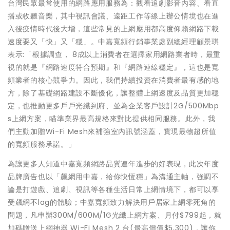
台灣民眾最常使用的網路應用服務為：觀看追劇影音內容、看直
播或收聽音樂，其中視訊會議、遠距工作等線上辦公情境也在進
入後疫情時代後大增，這些常見的上網應用都高度仰賴網路下載
速度要又「快」又「穩」。中嘉寬頻行銷事業處副總經理顧景琪
表示:「根據調查， 8成以上消費者在選擇家用網路業者時，最重
視的就是『網路速度符合預期』和『網路連線穩定』，這也是寬
頻業者的核心競爭力。因此，我們持續投資在消費者最有感的地
方，除了基礎網路建設不斷優化，讓整體上網速度及品質更加穩
定，也推動更多戶戶光纖到府、並為企業客戶設計2G/500Mbp
s上網方案，瞄準業界最高規格來對比提供相同服務。此外，我
們主動加贈Wi-Fi Mesh來補強室內訊號涵蓋，實現最物超所值
的寬頻服務承諾。」
為讓更多人知道中嘉寬頻網路品質連年進步的好表現，此次年度
品牌廣告也以「飆網用中嘉，給你快恆穩」為溝通主軸，強調不
論是打遊戲、追劇、視訊等各種生活日常上網情境下，都可以享
受飆網不lag的體驗；中嘉寬頻致力解決用戶居家上網零死角的
問題，凡申辦300M/600M/1G光纖上網方案、月付$799起，就
加碼贈送上網神器 Wi-Fi Mesh 2 台(最高價值$5,300)，讓你