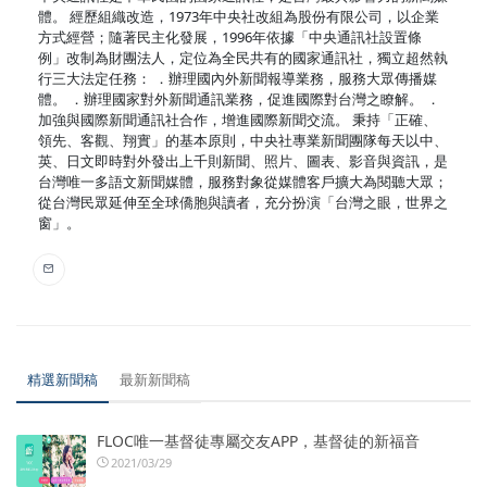
體。 經歷組織改造，1973年中央社改組為股份有限公司，以企業
方式經營；隨著民主化發展，1996年依據「中央通訊社設置條
例」改制為財團法人，定位為全民共有的國家通訊社，獨立超然執
行三大法定任務： ．辦理國內外新聞報導業務，服務大眾傳播媒
體。 ．辦理國家對外新聞通訊業務，促進國際對台灣之瞭解。 ．
加強與國際新聞通訊社合作，增進國際新聞交流。 秉持「正確、
領先、客觀、翔實」的基本原則，中央社專業新聞團隊每天以中、
英、日文即時對外發出上千則新聞、照片、圖表、影音與資訊，是
台灣唯一多語文新聞媒體，服務對象從媒體客戶擴大為閱聽大眾；
從台灣民眾延伸至全球僑胞與讀者，充分扮演「台灣之眼，世界之
窗」。
精選新聞稿
最新新聞稿
FLOC唯一基督徒專屬交友APP，基督徒的新福音
2021/03/29