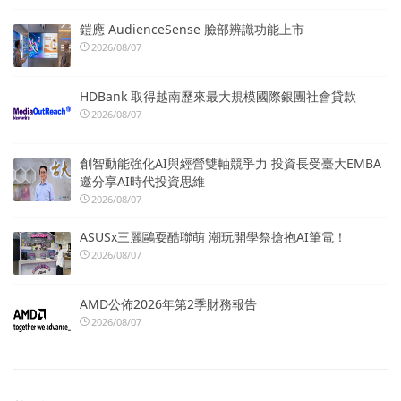
鎧應 AudienceSense 臉部辨識功能上市
2026/08/07
HDBank 取得越南歷來最大規模國際銀團社會貸款
2026/08/07
創智動能強化AI與經營雙軸競爭力 投資長受臺大EMBA
邀分享AI時代投資思維
2026/08/07
ASUSx三麗鷗耍酷聯萌 潮玩開學祭搶抱AI筆電！
2026/08/07
AMD公佈2026年第2季財務報告
2026/08/07