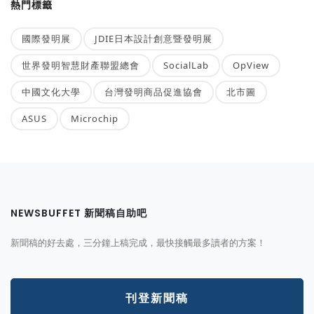
熱門標籤
國際發明展
JDIE日本設計創意暨發明展
世界發明智慧財產聯盟總會
SocialLab
OpView
中國文化大學
台灣發明商品促進協會
北市圖
ASUS
Microchip
NEWSBUFFET 新聞稿自助吧
新聞稿的好去處，三分鐘上稿完成，最快接觸最多讀者的方案！
刊登新聞稿