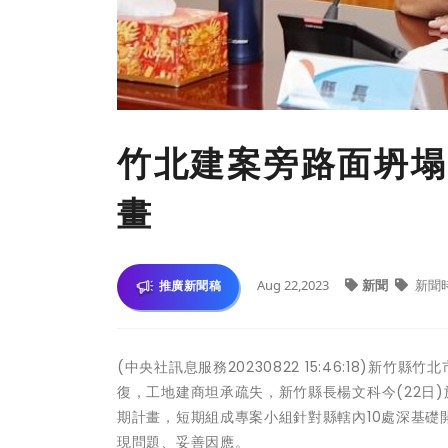
竹北建案旁路面坍塌
畫
Aug 22,2023
新聞
新聞
推廣新聞稿
(中央社訊息服務20230822 15:46:18)
復，工地建商坦承疏失，新竹縣長楊文科今(22日
期計畫，短期組成專案小組針對縣轄內10處深基
現問題、妥善因應。