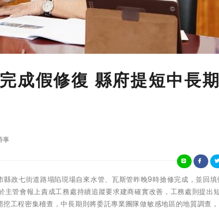
完成假修復 縣府提短中長
時事
新竹縣竹北市縣政七街道路塌陷現場自來水管、瓦斯管昨晚9時搶修完成，並回
)於主管會報上責成工務處持續追蹤要求建商確實改善，工務處則提出
礎開挖工程密集稽查，中長期則將委託專業團隊做敏感地區的地質調查