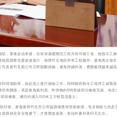
塌陷，業者必須承擔，目前深基礎開挖工程共有10個工地，他指示工
感地質調查也要盡速進行，保障竹北地區所有工程施作，避免再次發
公司及新竹瓦斯公司立即阻斷措施，避免持續外洩，應變處理越來越
師到現場勘查，由起造人進行搶險工作，同時縣府勒令工地停工做緊
開挖有關係，承諾會負責到底。昨傍晚約5時管線部分修復完成，包含
填假修復，總共約灌入100米立方輕質混凝土。
成加封後，會盡速與竹北市公所協調做透地雷達檢測，包含縣政七街及
在道路狀況安全無虞下，才會開放道路，初估約要封路10天左右。