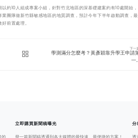
以約10人組成專案小組，針對竹北地區的深基礎建案約有10處開始
專業團隊做新竹縣敏感地區的地質調查，預計今年下半年啟動調查，
做好前置處理。
下一
學測滿分怎麼考？黃彥穎靠升學王申請
一..
立即購買新聞稿曝光
分
者的
發一篇新聞稿透通到各大媒體的最快速、最便捷的方案！
透