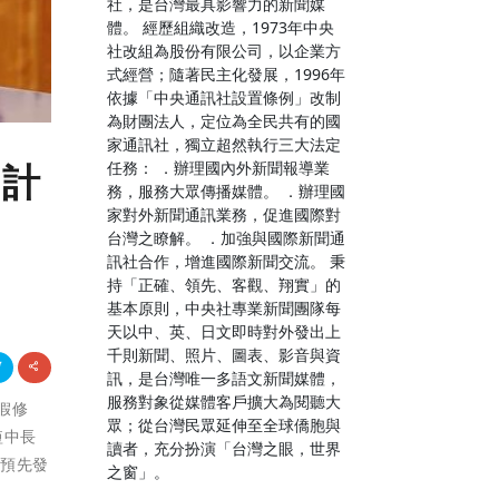
社，是台灣最具影響力的新聞媒
體。 經歷組織改造，1973年中央
社改組為股份有限公司，以企業方
式經營；隨著民主化發展，1996年
依據「中央通訊社設置條例」改制
為財團法人，定位為全民共有的國
家通訊社，獨立超然執行三大法定
任務： ．辦理國內外新聞報導業
期計
務，服務大眾傳播媒體。 ．辦理國
家對外新聞通訊業務，促進國際對
台灣之瞭解。 ．加強與國際新聞通
訊社合作，增進國際新聞交流。 秉
持「正確、領先、客觀、翔實」的
基本原則，中央社專業新聞團隊每
天以中、英、日文即時對外發出上
千則新聞、照片、圖表、影音與資
訊，是台灣唯一多語文新聞媒體，
服務對象從媒體客戶擴大為閱聽大
填假修
眾；從台灣民眾延伸至全球僑胞與
短中長
讀者，充分扮演「台灣之眼，世界
，預先發
之窗」。