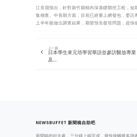
江良淵指出，針對新竹縣轄內深基礎開挖工程，短期
集稽查。中長期方面，目前已經要上網發包，委託
上半年能做出調查結果，期望預先發現問題，趕快
上一篇
日本學生來元培學習華語並參訪醫放專業
及...
NEWSBUFFET 新聞稿自助吧
新聞稿的好去處，三分鐘上稿完成，最快接觸最多讀