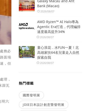
Galaxy Macau and Ant
Bank (Macao)
2026/08/07
AMD Ryzen™ AI Halo專為
Agentic Era打造，代理編排
速度最高提升34%
2026/08/07
童心浪花．水FUN一夏！北
務處務必
高雄家扶64名兒童走入自然
生路面塌
探索自我
2026/08/07
迅速，但
急處理，
熱門標籤
水跟瓦
國際發明展
光明六
JDIE日本設計創意暨發明展