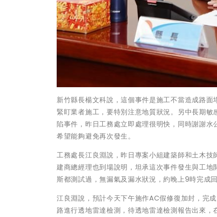
新竹縣長楊文科說，這個事件是施工不當造成路面
緊盯業者施工，要特別注意地質狀況。另中長期敏
陷事件，昨日工務處立即處理很明快，同時謝謝水
希望能夠避免再次發生。
工務處長江良淵說，昨日專案小組建築師和土木技
建商總經理也到場說明，坦承這次事件發生與工地
斯都測試過，無漏氣及漏水狀況，約晚上9時完成回
江良淵說，預計今天下午施作AC假修復加封，完
路進行透地雷達檢測，待透地雷達檢測報告出來，