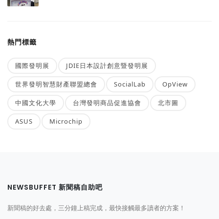
熱門標籤
國際發明展
JDIE日本設計創意暨發明展
世界發明智慧財產聯盟總會
SocialLab
OpView
中國文化大學
台灣發明商品促進協會
北市圖
ASUS
Microchip
NEWSBUFFET 新聞稿自助吧
新聞稿的好去處，三分鐘上稿完成，最快接觸最多讀者的方案！