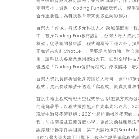
將科技教育納入校訂課程，並與民間單位合作，讓
南興國小，透過「Coding Fun偏鄉玩程式」
合作重要性，為科技教育帶來更多正向影響力。
台灣大「跨域」尋找多元科技人才 跨域偏鄉用「程式語
中，投身Coding Fun教材設計，台灣大哥大
框架，從系統開發維護、程式編寫等工種以外，擴
正如近來火紅ChatGPT，需要語言能力強、對自然
用，讓科技與各產業應用擦出火花。面對全球科技
也透過「Coding Fun偏鄉玩程式」跨域偏鄉
台灣大資訊長蔡祈岩化身資訊超人哥哥，會中和孩
程式，資訊長鼓勵孩子透過「寫程式」於真實世界
首度由地上程式轉戰天空程式學習 以遊戲方式啟發科
的偏鄉著手，以程式操控無人自走車走出迷宮、Sc
玩樂中激發學習動機；2021年起推動機器學習線上
程，前往南投及宜蘭偏鄉小學，更首次前往離島澎湖
認識飛行器零件與組裝，第二天開始撰寫Scratch
4位台灣大哥大志工引導下，孩子們親手編寫程式