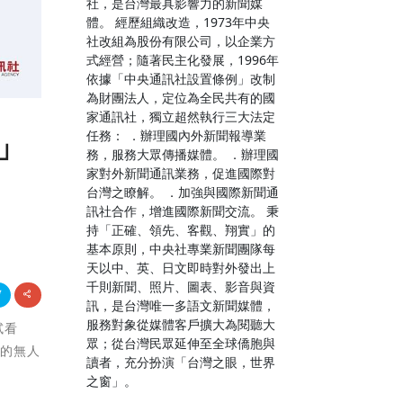
社，是台灣最具影響力的新聞媒
體。 經歷組織改造，1973年中央
社改組為股份有限公司，以企業方
式經營；隨著民主化發展，1996年
依據「中央通訊社設置條例」改制
為財團法人，定位為全民共有的國
家通訊社，獨立超然執行三大法定
」
任務： ．辦理國內外新聞報導業
務，服務大眾傳播媒體。 ．辦理國
家對外新聞通訊業務，促進國際對
台灣之瞭解。 ．加強與國際新聞通
訊社合作，增進國際新聞交流。 秉
持「正確、領先、客觀、翔實」的
基本原則，中央社專業新聞團隊每
天以中、英、日文即時對外發出上
千則新聞、照片、圖表、影音與資
訊，是台灣唯一多語文新聞媒體，
服務對象從媒體客戶擴大為閱聽大
試看
眾；從台灣民眾延伸至全球僑胞與
裝的無人
讀者，充分扮演「台灣之眼，世界
。
之窗」。