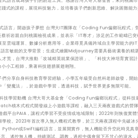
程式語言成為孩子們的創造工具。感謝台灣大哥大基金會，來到桃園
親手實踐式的課程，展現科技魅力，並培養孩子們創新思維、解決困難能
言」開啟孩子夢想 台灣大IT團隊在「Coding Fun偏鄉玩程式」
資訊長蔡祈岩親自到桃園檢視成果，並表示「IT專才」涉足的工作範疇已
展至雲端運算、數據分析應用等，企業尋覓具備跨域自主學習能力的IT
語言敏銳的文學背景；生成式繪圖Midjourney需要具藝術素養的精
人才荒，台灣大推動「攻城精英就業保證班」、「科技大神培育實習
，培力小小工程師，乘著科技翅膀展翅翱翔。
子們分享自身科技教育學習經驗，小學五年級受自然科老師啟發，開
中「變魔法」，於遊戲中學習，透過科技，賦予世界更多無限可能。
技學習動機 台灣大哥大基金會「Coding Fun偏鄉玩程式」從科技
ratch積木式程式開發線上小遊戲等課程，融入三天兩夜遊戲式的營
遊戲平台PAIA，讓程式學習不受疫情或地域限制；2022年則恢復實
學校。2023年首次導入無人機程式教學，於三天兩夜課程中先破冰
、Python或Swift編程語言，並展開實作，無人機能否升空此時見真章
語言、遙控無人機，持續測試、調教，過程中偶會留下不甘心的淚水，