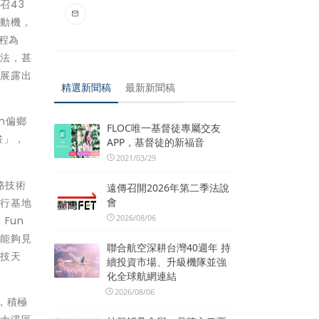
召43
習動機，
程為
語法，甚
好展露出
精選新聞稿
最新新聞稿
un偏鄉
FLOC唯一基督徒專屬交友
畫」，
APP，基督徒的新福音
2021/03/29
路技術
遠傳召開2026年第二季法說
會
進行基地
2026/08/06
Fun
心能夠見
聯合航空深耕台灣40週年 持
科技天
續投資市場、升級機隊並強
化全球航網連結
2026/08/06
，積極