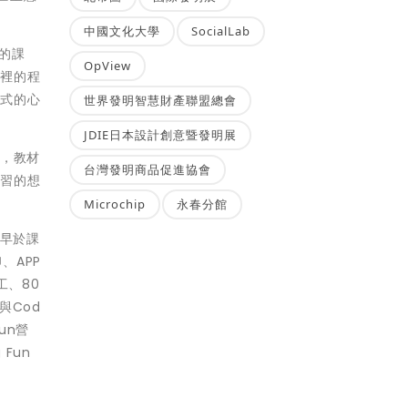
中國文化大學
SocialLab
的課
OpView
腦裡的程
程式的心
世界發明智慧財產聯盟總會
JDIE日本設計創意暨發明展
念，教材
台灣發明商品促進協會
學習的想
Microchip
永春分館
，早於課
、APP
工、80
與Cod
un營
Fun