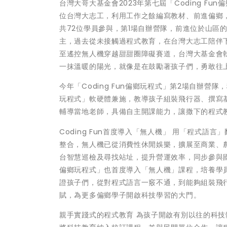
台灣大哥大基金會2023年第七屆「Coding F
位台灣大志工，利用工作之餘編寫教材、前進偏鄉
共72位學員參與，第1場自辦營隊，前進位於山區
主，過去從未接觸過程式教育，在台灣大志工陪伴
至遙控無人機穿越甜甜圈障礙賽道，台灣大基金會
一抹溫暖的陽光，就像是在鼓勵著孩子們，勇敢往
今年「Coding Fun偏鄉玩程式」第2場自辦營隊
玩程式」軟硬體兼施，教導孩子組裝飛行器、撰寫
輔導當地老師，具備自主開課能力，讓撒下的程式
Coding Fun首度導入「無人機」 用「程式
整合，無人機已從消費性休閒娛樂，擴展至商業、
台智慧巡檢及尋找站址，提升營運效率，同步參與國內
偏鄉玩程式」也首度導入「無人機」課程，培養學
證孩子們，從對程式語言一竅不通，到能夠組裝飛
賦，為更多偏鄉學子開啟科技學習的大門。
親手實踐式的程式教育 為孩子開啟有別以往的科技