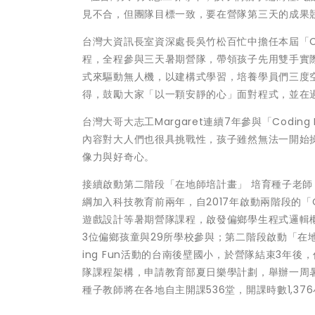
見不合，但團隊目標一致，要在營隊第三天的成果
台灣大資訊長室資深處長吳竹松百忙中擔任本屆「Co
程，全程參與三天暑期營隊，帶領孩子先用雙手實
式來驅動無人機，以建構式學習，培養學員們三度
得，鼓勵大家「以一顆安靜的心」面對程式，並在
台灣大哥大志工Margaret連續7年參與「Codi
內容對大人們也很具挑戰性，孩子雖然無法一開始
像力與好奇心。
接續啟動第二階段「在地師培計畫」 培育種子老師
綱加入科技教育前兩年，自2017年啟動兩階段的「Co
遊戲設計等暑期營隊課程，啟發偏鄉學生程式邏輯概
3位偏鄉孩童與29所學校參與；第二階段啟動「在地
ing Fun活動的台南後壁國小，於營隊結束3年後
隊課程架構，申請教育部夏日樂學計劃，舉辦一周暑期
種子教師將在各地自主開課536堂，開課時數1,376小