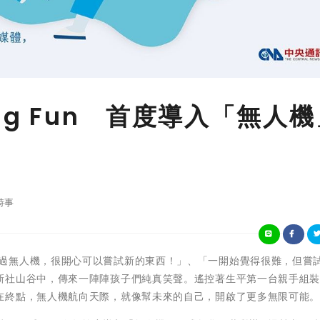
ng Fun 首度導入「無人機
時事
 「我沒有玩過無人機，很開心可以嘗試新的東西！」、「一開始覺得很難，但嘗
新社山谷中，傳來一陣陣孩子們純真笑聲。遙控著生平第一台親手組
在終點，無人機航向天際，就像幫未來的自己，開啟了更多無限可能