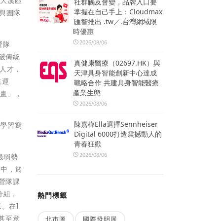
市大溪區
社群觸及會變，品牌入口要
掌握在自己手上：Cloudmax
力與團隊
匯智推出 .tw／.台灣網域限
時優惠
2026/08/06
營隊
突破傳統
真健康醫療（02697.HK）與
人才，
天津具身智能創新中心達成
湛運
戰略合作 共建具身智能醫療
產業生態
計畫」，
2026/08/06
陳嘉樺Ella選擇Sennheiser
始學習寫
Digital 6000打造震撼動人的
青春狂歡
2026/08/06
最弱勢
隊中，於
體營隊課
分組，
熱門標籤
。在1
甚至意
北市圖
國際發明展