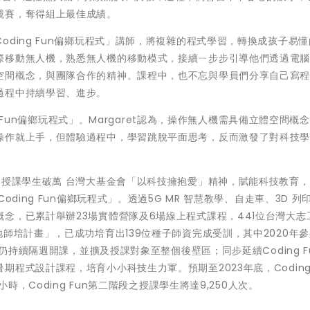
競賽，奪得組上最佳成績。
ding Fun偏鄉玩程式」講師，將複雜的程式學習，轉換成孩子易懂
際移動無人機，熟悉無人機的移動模式，接續ㄧ步步引導他們透過電
空間概念，與團隊合作的精神。課程中，也不忘與學員們分享自己寫
過程中持續學習、進步。
ng Fun偏鄉玩程式」。Margaret認為，操作無人機需具備立體空間概
操作就上手，但體驗過程中，學習跳脫平面思考，反而激發了對科技
 授課學生破萬 台灣大基金會「以科技擁抱愛」精神，賦能科技教育
ding Fun偏鄉玩程式」。透過5G MR 智慧教學、自走車、3D 列印
念，已累計舉辦23場實體營隊及6場線上程式課程，441位台灣大志
師培計畫」，已成功培育出139位種子師資完成受訓，其中2020年參
，仍持續隔週開課，並擴及授課對象至整個後壁區；同步延續Coding F
程式設計課程，培育小小科技生力軍。預期至2023年底，Coding 
時，Coding Fun第二階段之授課學生將達9,250人次。