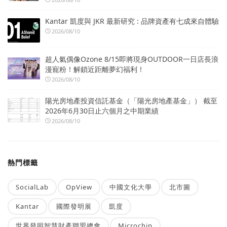
Kantar 凱度與 JKR 最新研究 : 品牌資產有七成來自體驗
2026/08/10
超人氣偶像Ozone 8/15即將現身OUTDOOR一日店長浪
漫寵粉！解鎖近距離夢幻福利！
2026/08/10
陽光房地產投資信託基金（「陽光房地產基金」） 截至
2026年6月30日止六個月之中期業績
2026/08/10
熱門標籤
SocialLab
OpView
中國文化大學
北市圖
Kantar
國際發明展
凱度
世界發明智慧財產聯盟總會
Microchip