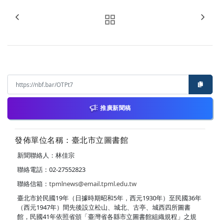
推廣新聞稿
發佈單位名稱：臺北市立圖書館
新聞聯絡人：林佳宗
聯絡電話：02-27552823
聯絡信箱：
tpmlnews@email.tpml.edu.tw
臺北市於民國19年（日據時期昭和5年，西元1930年）至民國36年
（西元1947年）間先後設立松山、城北、古亭、城西四所圖書
館，民國41年依照省頒「臺灣省各縣市立圖書館組織規程」之規