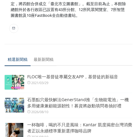
定，將四館合併成立「臺北市立圖書館」。截至目前為止，本館除
總館外於各行政區已設置有43所分館、12所民眾閱覽室、7所智慧
圖書館及10座FastBook全自動借書站。
精選新聞稿
最新新聞稿
FLOC唯一基督徒專屬交友APP，基督徒的新福音
2021/03/29
石墨點穴最快解法GenerStand推「生物能電池」一機
多用健康兼顧能源韌性！募資將啟動填問卷抽好禮
2026/08/10
一杯咖啡，喝的不只是風味：Kantar 凱度揭密台灣消費
者正以永續標準重新選擇咖啡品牌
2026/08/10