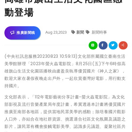
動登場
Aug 23,2023
新聞
新聞時事
推廣新聞稿
(中央社訊息服務20230823 10:59:13)文化部所屬國立臺南生活
美學館辦理「2023年螢火蟲電影院」8月25日(五)下午6時假高
雄旗山生活文化園區播映由盧盈良執導優質國片《神人之家》，
歡迎大家在暑假夜晚走出戶外，一起欣賞臺灣好電影，用行動支
持國片。
文化部表示，「112年電影藝術分享計畫-螢火蟲電影院」為文化
部影視及流行音樂產業局年度計畫，希冀透過本計畫將優質國片
推廣至南部各地區，提供當地民眾美學的感動；除培養國片觀影
人口外，亦結合在地社群資源、挑選適合社區文化氛圍及議題之
影片，讓民眾有機會接觸電影美學、認識多元議題、凝聚社區共