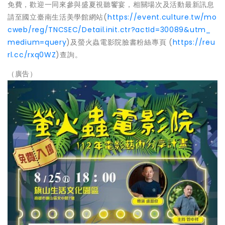
免費，歡迎一同來參與盛夏視聽饗宴，相關場次及活動最新訊息
請至國立臺南生活美學館網站(
https://event.culture.tw/mo
cweb/reg/TNCSEC/Detail.init.ctr?actId=30089&utm_
medium=query
)及螢火蟲電影院臉書粉絲專頁 (
https://reu
rl.cc/rxq0WZ
)查詢。
（廣告）