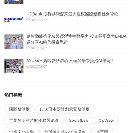
HDBank 取得越南歷來最大規模國際銀團社會貸款
2026/08/07
創智動能強化AI與經營雙軸競爭力 投資長受臺大EMBA
邀分享AI時代投資思維
2026/08/07
ASUSx三麗鷗耍酷聯萌 潮玩開學祭搶抱AI筆電！
2026/08/07
熱門標籤
國際發明展
JDIE日本設計創意暨發明展
世界發明智慧財產聯盟總會
SocialLab
OpView
中國文化大學
台灣發明商品促進協會
北市圖