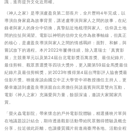
識，進而提升文化近用權。
《神人之家》是導演盧盈良第二部長片，全片歷時4年完成，以
導演自身家庭為故事背景，講述盧導演與家人之間的故事，在紀
錄者與家人的身分中切換，真摯貼近地梳理與家人、信仰及土地
間的拉扯與渴望。電影以神明的信仰文化作為敘事軸線，但真正
的核心，是盧盈良導演與家人之間的情感羈絆：面對、和解，與
嘗試放下的過程。本片2022年屢傳佳績，除入選瑞士「真實影
展」主競賽單元以及第24屆台北電影獎百萬首獎、最佳紀錄片、
最佳剪輯、觀眾票選獎等四項大獎外，更入圍第59屆金馬獎最佳
紀錄片及最佳剪輯獎，於2023年獲得第4屆台灣影評人協會獎最
佳影片獎。映後座談由國立中正大學管中祥教授擔任主持人，更
榮幸邀請到盧盈良導演親自出席擔任與談嘉賓與民眾雙向互動，
電影《神人之家》充滿愛與力量，餘韻深遠，邀請大家闔家共
賞。
「螢火蟲電影院」帶來懷念的戶外電影院體驗，精選播映片單與
在地議題設計結合，期待透過觀影活動帶給民眾難得體驗及概念
分享，拉近彼此距離，也讓優質國片前進南臺灣各地。活動全程