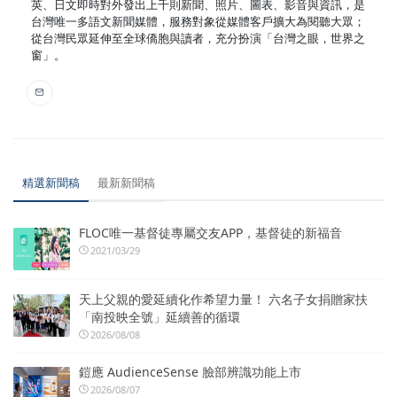
英、日文即時對外發出上千則新聞、照片、圖表、影音與資訊，是
台灣唯一多語文新聞媒體，服務對象從媒體客戶擴大為閱聽大眾；
從台灣民眾延伸至全球僑胞與讀者，充分扮演「台灣之眼，世界之
窗」。
精選新聞稿
最新新聞稿
FLOC唯一基督徒專屬交友APP，基督徒的新福音
2021/03/29
天上父親的愛延續化作希望力量！ 六名子女捐贈家扶
「南投映全號」延續善的循環
2026/08/08
鎧應 AudienceSense 臉部辨識功能上市
2026/08/07