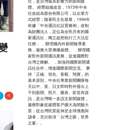
社，是台灣最具影響力的新聞媒
體。 經歷組織改造，1973年中央
社改組為股份有限公司，以企業方
式經營；隨著民主化發展，1996年
依據「中央通訊社設置條例」改制
為財團法人，定位為全民共有的國
家通訊社，獨立超然執行三大法定
任務： ．辦理國內外新聞報導業
變
務，服務大眾傳播媒體。 ．辦理國
家對外新聞通訊業務，促進國際對
台灣之瞭解。 ．加強與國際新聞通
訊社合作，增進國際新聞交流。 秉
持「正確、領先、客觀、翔實」的
基本原則，中央社專業新聞團隊每
天以中、英、日文即時對外發出上
千則新聞、照片、圖表、影音與資
訊，是台灣唯一多語文新聞媒體，
服務對象從媒體客戶擴大為閱聽大
眾；從台灣民眾延伸至全球僑胞與
讀者，充分扮演「台灣之眼，世界
之窗」。