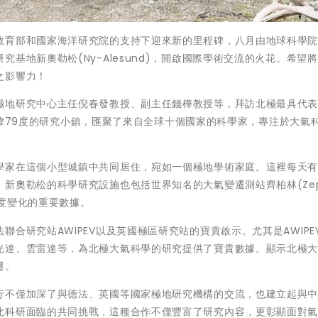
教育部和國家海洋研究院的支持下迎來新的里程碑，八月由地球科學
基地新奧勒松(Ny-Alesund)，開啟國際學術交流的火花。希望
之影響力！
極地研究中心主任倪春發教授、副主任錢樺教授等，拜訪北極最具代
位於北緯79度的研究小鎮，匯聚了來自全球十個國家的科學家，專注於大氣
學家在這個小型城鎮中共同居住，宛如一個極地學術家庭。這裡每天有
奧勒松的科學研究設施也包括世界知名的大氣變遷測站齊柏林(Zepp
度變化的重要數據。
合研究站AWIPEV以及英國極區研究站的寶貴啟示。尤其是AWIPE
光達、雲雷達等，為北極大氣科學的研究提供了寶貴數據。顯示北極
遷。
行不僅加深了與德法、英國等國家極地研究機構的交流，也建立起與
此科研面臨的共同挑戰，這種合作不僅豐富了研究內容，更彰顯面對