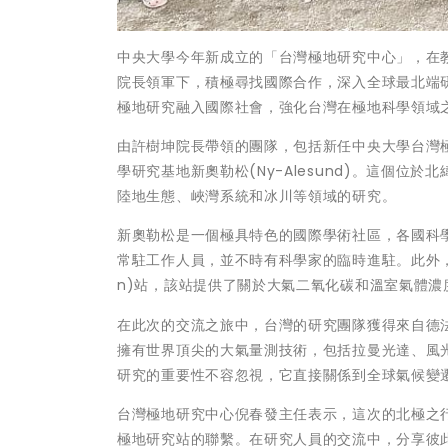
中央大學今年新成立的「台灣極地研究中心」，在
院長領軍下，積極尋找國際合作，深入全球最北端研究
極地研究融入國際社會，強化台灣在極地科學領域
由許樹坤院長帶領的團隊，包括新任中央大學台灣
學研究基地新奧勒松(Ny-Alesund)。這個
陸地生態、峽灣系統和冰川等領域的研究。
新奧勒松是一個極具特色的國際學術社區，各國科
常駐工作人員，並不時有科學家的臨時進駐。此外，新
n)站，該站提供了關於大氣二氧化碳和溫室氣體濃
在此次的交流之旅中，台灣的研究團隊獲得來自德法聯
擁有世界頂尖的大氣量測技術，包括拉曼光達、風
研究的重要性不容忽視，它直接關係到全球氣候變
台灣極地研究中心倪春發主任表示，這次的北極之
極地研究站的聯繫。在研究人員的交流中，分享彼