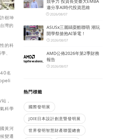
競爭力 投資長受臺大EMBA
邀分享AI時代投資思維
2026/08/07
院許樹坤
將台灣的
ASUSx三麗鷗耍酷聯萌 潮玩
開學祭搶抱AI筆電！
2026/08/07
表性的科
科學、
AMD公佈2026年第2季財務
報告
2026/08/07
40名
eli
熱門標籤
V站，
國際發明展
大氣科學
JDIE日本設計創意暨發明展
中國黃河
世界發明智慧財產聯盟總會
氣候變遷