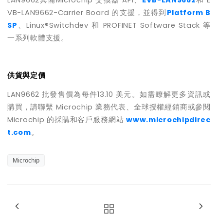
LAN9662
具備
Microchip
交換器
API
、
EVB-LAN9662
和
E
VB-LAN9662-Carrier Board
的支援，並得到
Platform B
SP
、
Linux®Switchdev
和
PROFINET Software Stack
等
一系列軟體支援。
供貨與定價
LAN9662
批發售價為每件
13.10
美元。如需瞭解更多資訊或
購買，請聯繫
Microchip
業務代表、全球授權經銷商或參閱
Microchip
的採購和客戶服務網站
www.microchipdirec
t.com
。
Microchip