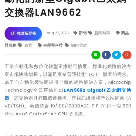
交換器LAN9662
Aug 23,2023
新聞
新聞時事
商品
推廣新聞稿
與服務
商業
科學與科技
網路電信
工業自動化和數位化轉型正推動可擴展、標準化網路解決方
案市場快速增長，以滿足商業營運技術（
OT
）部署的需求。
為了向自動化製造商提供全面的網路解決方案，
Microchip
Technology
今日宣佈推出
LAN9662 Gigabit
乙太網
交換
器
。該交換器具有四個連接埠、音視訊橋接和時效性網路
(A
VB/TSN)
、兩個整合
10/100/1000BASE-T PHY
和一個
600
MHz Arm® Cortex®-A7 CPU
子系統。