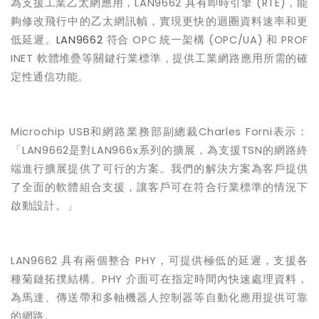
為支援工業乙太網應用，
LAN9662
具有即時引擎
(RTE)
，能
夠修改飛行中的乙太網訊幀，實現更快的迴圈資料速率和更
低延遲。
LAN9662
符合
OPC
統一架構
(OPC/UA)
和
PROF
INET
軟體堆疊等關鍵行業標準，提供工業網路應用所需的確
定性通信功能。
Microchip USB
和網路業務部副總裁
Charles Forni
表示：
「
LAN9662
是對
LAN966x
系列的擴展，為支援
TSN
的網路終
端進行擴展提供了可行的方案。我們的解決方案為客戶提供
了全面的軟體組合支援，讓客戶可在符合行業標準的情況下
啟動設計。
」
LAN9662
具有兩個整合
PHY
，可提供極低的延遲，支援各
種菊鏈拓撲結構。
PHY
介面可在指定時間內快速處理資料，
為馬達、傳送帶和多軸機器人控制器等自動化應用提供可靠
的網路。