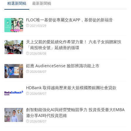
精選新聞稿
最新新聞稿
FLOC唯一基督徒專屬交友APP，基督徒的新福音
2021/03/29
天上父親的愛延續化作希望力量！ 六名子女捐贈家扶
「南投映全號」延續善的循環
2026/08/08
鎧應 AudienceSense 臉部辨識功能上市
2026/08/07
HDBank 取得越南歷來最大規模國際銀團社會貸款
2026/08/07
創智動能強化AI與經營雙軸競爭力 投資長受臺大EMBA
邀分享AI時代投資思維
2026/08/07