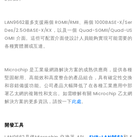
LAN9662
最多支援兩個
RGMII/RMII
、兩個
1000BASE-X/Ser
Des/2.5GBASE-X/KX
，以及一個
Quad-SGMII/Quad-US
GMII
介面。這些可配置介面使設計人員能夠實現可能需要的
各種實體層或互連。
Microchip
是工業級網路解決方案的成熟供應商，提供各種
堅固耐用、高能效和高度整合的產品組合，具有確定性交換
和容錯備援功能。公司產品大幅降低了在各種工業應用中部
署乙太網的複雜性和支出。如需瞭解有關
Microchip
乙太網
解決方案的更多資訊，請按一下
此處
。
開發工具