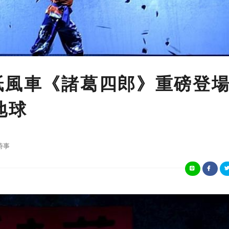
 紙風車《諸葛四郎》重磅
地球
時事