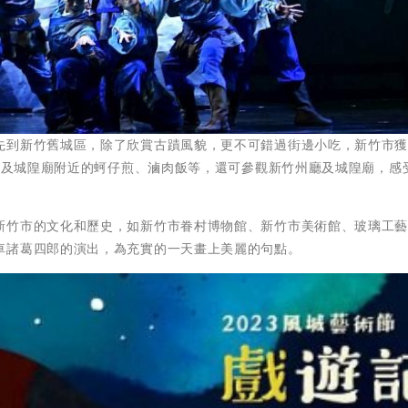
先到新竹舊城區，除了欣賞古蹟風貌，更不可錯過街邊小吃，新竹市
市場及城隍廟附近的蚵仔煎、滷肉飯等，還可參觀新竹州廳及城隍廟，感
新竹市的文化和歷史，如新竹市眷村博物館、新竹市美術館、玻璃工
車諸葛四郎的演出，為充實的一天畫上美麗的句點。