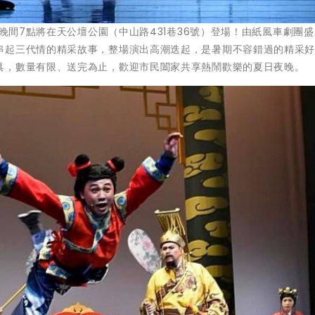
日晚間7點將在天公壇公園（中山路431巷36號）登場！由紙風車劇團
串起三代情的精采故事，整場演出高潮迭起，是暑期不容錯過的精采
具，數量有限、送完為止，歡迎市民闔家共享熱鬧歡樂的夏日夜晚。