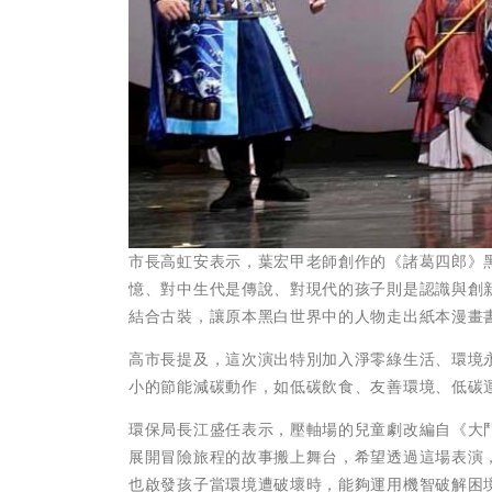
市長高虹安表示，葉宏甲老師創作的《諸葛四郎》
憶、對中生代是傳說、對現代的孩子則是認識與創
結合古裝，讓原本黑白世界中的人物走出紙本漫畫
高市長提及，這次演出特別加入淨零綠生活、環境
小的節能減碳動作，如低碳飲食、友善環境、低碳
環保局長江盛任表示，壓軸場的兒童劇改編自《大
展開冒險旅程的故事搬上舞台，希望透過這場表演
也啟發孩子當環境遭破壞時，能夠運用機智破解困