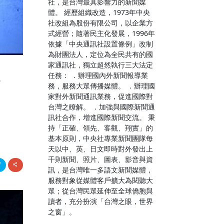
社，是台灣最具影響力的新聞媒
體。 經歷組織改造，1973年中央
社改組為股份有限公司，以企業方
式經營；隨著民主化發展，1996年
依據「中央通訊社設置條例」改制
為財團法人，定位為全民共有的國
家通訊社，獨立超然執行三大法定
任務： ．辦理國內外新聞報導業
登場
務，服務大眾傳播媒體。 ．辦理國
家對外新聞通訊業務，促進國際對
台灣之瞭解。 ．加強與國際新聞通
訊社合作，增進國際新聞交流。 秉
持「正確、領先、客觀、翔實」的
基本原則，中央社專業新聞團隊每
天以中、英、日文即時對外發出上
千則新聞、照片、圖表、影音與資
訊，是台灣唯一多語文新聞媒體，
服務對象從媒體客戶擴大為閱聽大
眾；從台灣民眾延伸至全球僑胞與
讀者，充分扮演「台灣之眼，世界
之窗」。