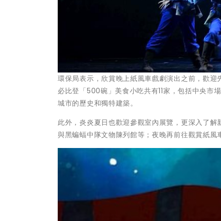
環保局表示，欣賞晚上紙風車戲劇演出之前，歡迎
必比登「500碗」美食小吃共有11家，包括中央
城市的歷史和獨特建築。
此外，炎炎夏日也歡迎參觀室內展覽，更深入了解
與黑蝙蝠中隊文物陳列館等；夜晚再前往觀賞紙風