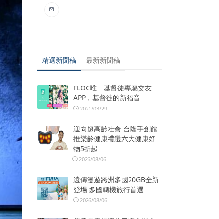
精選新聞稿
最新新聞稿
FLOC唯一基督徒專屬交友
APP，基督徒的新福音
2021/03/29
迎向超高齡社會 台隆手創館
推樂齡健康禮選六大健康好
物5折起
2026/08/06
遠傳漫遊跨洲多國20GB全新
登場 多國轉機旅行首選
2026/08/06