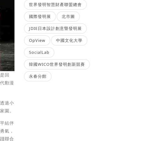
世界發明智慧財產聯盟總會
國際發明展
北市圖
JDIE日本設計創意暨發明展
OpView
中國文化大學
SocialLab
韓國WICO世界發明創新競賽
輩是回
永春分館
現代動漫
友透過小
保家園。
真平結伴
的勇氣，
實踐聯合