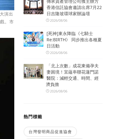
傳承資產管理公司獲主辦方
香港信託協會邀請出席7月22
日吉隆坡環球家辦論壇
盛大演出
2026/08/06
好戲。市
[死神]東永降臨《七騎士
Re:BIRTH》 同步推出各種夏
日活動
2026/08/06
「北上次數」成花東備孕夫
妻困境！宜蘊串聯花蓮門諾
醫院：減輕交通、時間、經
濟負擔
2026/08/06
熱門標籤
台灣發明商品促進協會