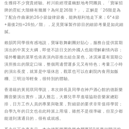
生獲得不少寶貴經驗。村川前經理還幽默地考問團員，「寶塚招
牌的霓虹大階梯有幾層？為何是26階？」，正解是「26階是為
了配合作曲家的26小節旋律節奏，能夠順利地走下來；6*4節
+最後2拍=26拍／階」，足見寶塚製作節目的細節考量是如此細
膩。
賴韻芮同學很有感地說，寶塚歌舞劇團好貼心，服務台提供當期
演出的中英文大綱，即使不諳日文的外國人也能理解劇情內容；
場外餐廳的菜單也依表演內容推出組合菜色，冰淇淋還有當期公
演所推出的限定口味，整個周邊營運多元又有特色；考量三小時
的演出長度，就算是中場休息，觀眾也可以在劇院內食用如飯
糰、三明治等輕食，很特別的體驗。
香港籍的黃苑琪同學說，本次師長及同學在神戶酒心館的德新樂
團音樂演出實作，讓人難忘，大夥兒早早進場協助音樂家總彩
排，日方工作人員的專業與敬業，對細節的要求非常值得學習；
自學九年的日文也在此時派上用場，雖然不是很準確，但至少都
能達到溝通目的，很有成就感。