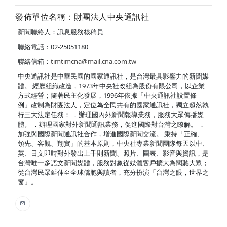
發佈單位名稱：財團法人中央通訊社
新聞聯絡人：訊息服務核稿員
聯絡電話：02-25051180
聯絡信箱：
timtimcna@mail.cna.com.tw
中央通訊社是中華民國的國家通訊社，是台灣最具影響力的新聞媒
體。 經歷組織改造，1973年中央社改組為股份有限公司，以企業
方式經營；隨著民主化發展，1996年依據「中央通訊社設置條
例」改制為財團法人，定位為全民共有的國家通訊社，獨立超然執
行三大法定任務： ．辦理國內外新聞報導業務，服務大眾傳播媒
體。 ．辦理國家對外新聞通訊業務，促進國際對台灣之瞭解。 ．
加強與國際新聞通訊社合作，增進國際新聞交流。 秉持「正確、
領先、客觀、翔實」的基本原則，中央社專業新聞團隊每天以中、
英、日文即時對外發出上千則新聞、照片、圖表、影音與資訊，是
台灣唯一多語文新聞媒體，服務對象從媒體客戶擴大為閱聽大眾；
從台灣民眾延伸至全球僑胞與讀者，充分扮演「台灣之眼，世界之
窗」。