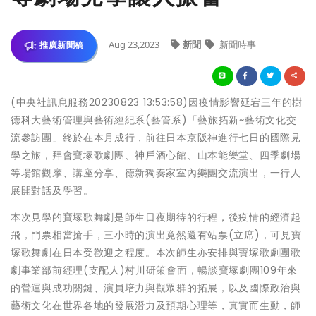
Aug 23,2023
新聞
新聞時事
推廣新聞稿
(中央社訊息服務20230823 13:53:58)因疫情影響延宕三年的樹
德科大藝術管理與藝術經紀系(藝管系)「藝旅拓新~藝術文化交
流參訪團」終於在本月成行，前往日本京阪神進行七日的國際見
學之旅，拜會寶塚歌劇團、神戶酒心館、山本能樂堂、四季劇場
等場館觀摩、講座分享、德新獨奏家室內樂團交流演出，一行人
展開對話及學習。
本次見學的寶塚歌舞劇是師生日夜期待的行程，後疫情的經濟起
飛，門票相當搶手，三小時的演出竟然還有站票(立席)，可見寶
塚歌舞劇在日本受歡迎之程度。本次師生亦安排與寶塚歌劇團歌
劇事業部前經理(支配人)村川研策會面，暢談寶塚劇團109年來
的營運與成功關鍵、演員培力與觀眾群的拓展，以及國際政治與
藝術文化在世界各地的發展潛力及預期心理等，真實而生動，師