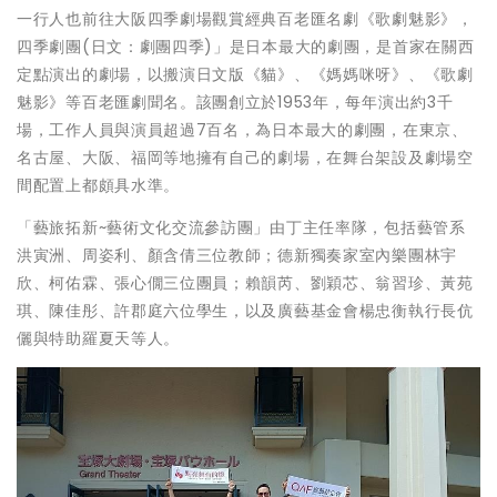
一行人也前往大阪四季劇場觀賞經典百老匯名劇《歌劇魅影》，
四季劇團(日文：劇團四季)」是日本最大的劇團，是首家在關西
定點演出的劇場，以搬演日文版《貓》、《媽媽咪呀》、《歌劇
魅影》等百老匯劇聞名。該團創立於1953年，每年演出約3千
場，工作人員與演員超過7百名，為日本最大的劇團，在東京、
名古屋、大阪、福岡等地擁有自己的劇場，在舞台架設及劇場空
間配置上都頗具水準。
「藝旅拓新~藝術文化交流參訪團」由丁主任率隊，包括藝管系
洪寅洲、周姿利、顏含倩三位教師；德新獨奏家室內樂團林宇
欣、柯佑霖、張心僩三位團員；賴韻芮、劉穎芯、翁習珍、黃苑
琪、陳佳彤、許郡庭六位學生，以及廣藝基金會楊忠衡執行長伉
儷與特助羅夏天等人。