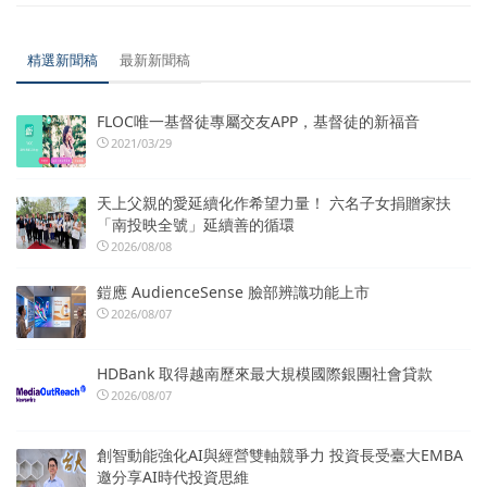
精選新聞稿
最新新聞稿
FLOC唯一基督徒專屬交友APP，基督徒的新福音
2021/03/29
天上父親的愛延續化作希望力量！ 六名子女捐贈家扶
「南投映全號」延續善的循環
2026/08/08
鎧應 AudienceSense 臉部辨識功能上市
2026/08/07
HDBank 取得越南歷來最大規模國際銀團社會貸款
2026/08/07
創智動能強化AI與經營雙軸競爭力 投資長受臺大EMBA
邀分享AI時代投資思維