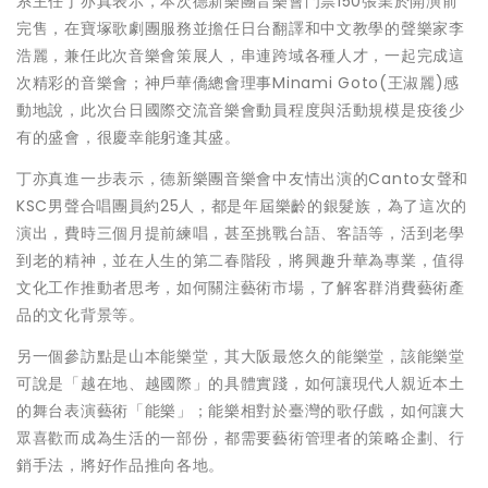
系主任丁亦真表示，本次德新樂團音樂會門票150張業於開演前
完售，在寶塚歌劇團服務並擔任日台翻譯和中文教學的聲樂家李
浩麗，兼任此次音樂會策展人，串連跨域各種人才，一起完成這
次精彩的音樂會；神戶華僑總會理事Minami Goto(王淑麗)感
動地說，此次台日國際交流音樂會動員程度與活動規模是疫後少
有的盛會，很慶幸能躬逢其盛。
丁亦真進一步表示，德新樂團音樂會中友情出演的Canto女聲和
KSC男聲合唱團員約25人，都是年屆樂齡的銀髮族，為了這次的
演出，費時三個月提前練唱，甚至挑戰台語、客語等，活到老學
到老的精神，並在人生的第二春階段，將興趣升華為專業，值得
文化工作推動者思考，如何關注藝術市場，了解客群消費藝術產
品的文化背景等。
另一個參訪點是山本能樂堂，其大阪最悠久的能樂堂，該能樂堂
可說是「越在地、越國際」的具體實踐，如何讓現代人親近本土
的舞台表演藝術「能樂」；能樂相對於臺灣的歌仔戲，如何讓大
眾喜歡而成為生活的一部份，都需要藝術管理者的策略企劃、行
銷手法，將好作品推向各地。