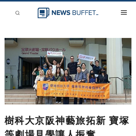
回到首頁
新聞稿分類
登入
刊登
樹科大京阪神藝旅拓新 寶塚
等劇場見學讓人振奮