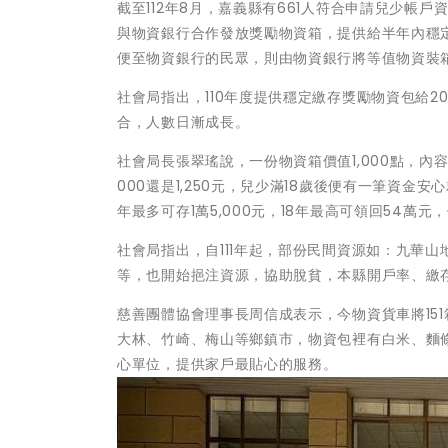
截至112年8月，嘉義縣有661人符合申請兒少帳
與物資銀行合作發放獎勵物資箱，提供給半年內穩定
便至物資銀行的民眾，則由物資銀行將等值物資裝
社會局指出，110年度提供穩定繳存獎勵物資包給207
合，人數日漸成長。
社會局長張翠瑤說，一份物資箱價值1,000點，內容
000還是1,250元，兒少滿18歲後便有一筆資
年最多可存1萬5,000元，18年最高可領回54萬
社會局指出，自111年起，部份民間資源如：九華
等，也開始挹注資源，協助脫貧，本縣開戶率、繳
慈善團體協會理事長周信成表示，今物資貨車將15
大林、竹崎、梅山等鄉鎮市，物資包裡有白米、麵
心單位，提供家戶最貼心的服務。