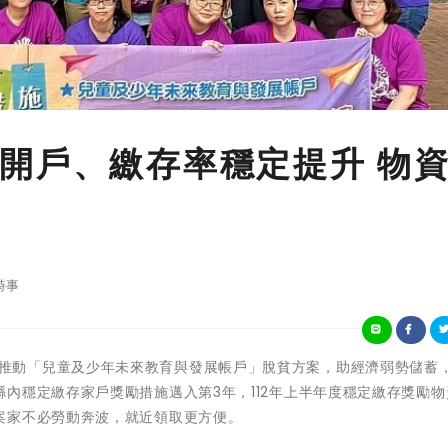
開戶、繳存率穩定提升 物
時事
衛生福利部推動「兒童及少年未來教育與發展帳戶」脫貧方案，助經濟弱勢儲蓄
內穩定繳存家戶獎勵措施邁入第3年，112年上半年度穩定繳存獎勵物
案家不必勞動奔波，就近領取更方便。