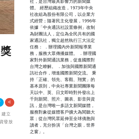
社，是台灣最具影響力的新聞媒
體。 經歷組織改造，1973年中央
社改組為股份有限公司，以企業方
式經營；隨著民主化發展，1996年
依據「中央通訊社設置條例」改制
為財團法人，定位為全民共有的國
家通訊社，獨立超然執行三大法定
任務： ．辦理國內外新聞報導業
資獎
務，服務大眾傳播媒體。 ．辦理國
家對外新聞通訊業務，促進國際對
台灣之瞭解。 ．加強與國際新聞通
訊社合作，增進國際新聞交流。 秉
持「正確、領先、客觀、翔實」的
基本原則，中央社專業新聞團隊每
天以中、英、日文即時對外發出上
千則新聞、照片、圖表、影音與資
訊，是台灣唯一多語文新聞媒體，
服務對象從媒體客戶擴大為閱聽大
，建立
眾；從台灣民眾延伸至全球僑胞與
資發放
讀者，充分扮演「台灣之眼，世界
之窗」。