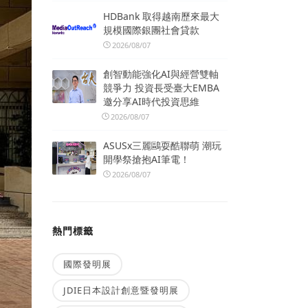
HDBank 取得越南歷來最大
規模國際銀團社會貸款
2026/08/07
創智動能強化AI與經營雙軸
競爭力 投資長受臺大EMBA
邀分享AI時代投資思維
2026/08/07
ASUSx三麗鷗耍酷聯萌 潮玩
開學祭搶抱AI筆電！
2026/08/07
熱門標籤
國際發明展
JDIE日本設計創意暨發明展