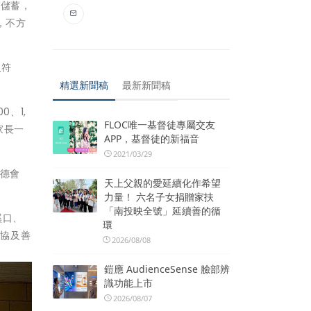
定儲蓄，
，不方
人符
精選新聞稿
最新新聞稿
、1,
FLOC唯一基督徒專屬交友
家長一
APP，基督徒的新福音
2021/03/29
功德會
天上父親的愛延續化作希望
力量！ 六名子女捐贈家扶
「南投映全號」延續善的循
溪口、
環
慈協及善
2026/08/08
鎧應 AudienceSense 臉部辨
識功能上市
2026/08/07