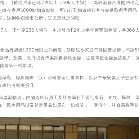
戶資格，目前開戶率已達7成以上（505人申辦），為鼓勵符合者開戶穩
繳存家戶1,000點物資點數，可自行到物資銀行各分站選取所需用品
箱，送到各鄉鎮市公所，讓民眾就近領取。
人，111年度285人領取，本次發放112年上半年度獎勵物資，共366
物品有超過1,000元以上的價值，鼓勵兒少家庭每月固定提撥，不論500
金安心就學、創業，政府也會依案家自存款金額，提撥等值金額至該帳戶，
元，儲蓄第一桶希望。
山地藏庵、鎵興國際（股）公司黎金生董事長，以及中華安歲太子慈善
存率均有顯著提升。
1箱獎勵物資，由物資銀行員工及社會局社工送到東石、布袋、民雄、
條、民生用品以及兒童用品如尿布、奶粉等，一應俱全，社會局聯手