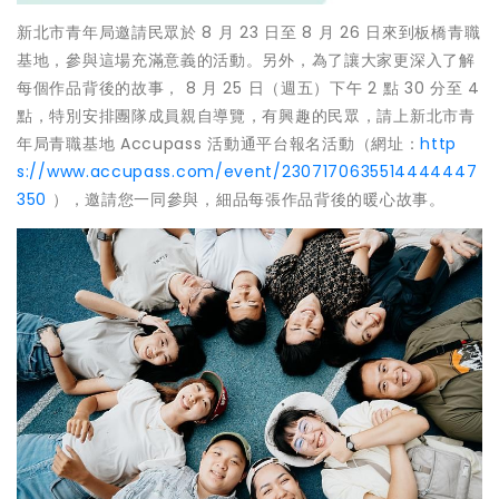
新北市青年局邀請民眾於 8 月 23 日至 8 月 26 日來到板橋青職
基地，參與這場充滿意義的活動。另外，為了讓大家更深入了解
每個作品背後的故事， 8 月 25 日（週五）下午 2 點 30 分至 4
點，特別安排團隊成員親自導覽，有興趣的民眾，請上新北市青
年局青職基地 Accupass 活動通平台報名活動（網址：
http
s://www.accupass.com/event/2307170635514444447
350
），邀請您一同參與，細品每張作品背後的暖心故事。