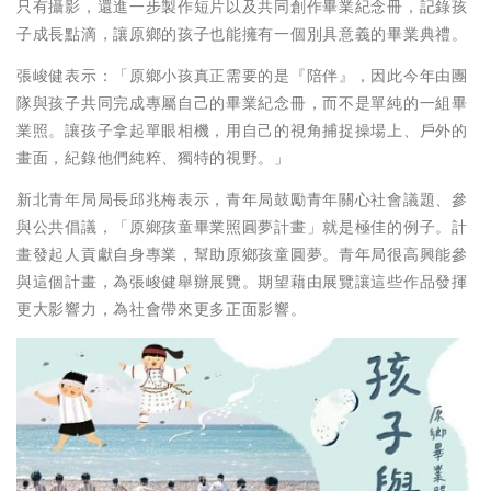
只有攝影，還進一步製作短片以及共同創作畢業紀念冊，記錄孩
子成長點滴，讓原鄉的孩子也能擁有一個別具意義的畢業典禮。
張峻健表示：「原鄉小孩真正需要的是『陪伴』，因此今年由團
隊與孩子共同完成專屬自己的畢業紀念冊，而不是單純的一組畢
業照。讓孩子拿起單眼相機，用自己的視角捕捉操場上、戶外的
畫面，紀錄他們純粹、獨特的視野。」
新北青年局局長邱兆梅表示，青年局鼓勵青年關心社會議題、參
與公共倡議，「原鄉孩童畢業照圓夢計畫」就是極佳的例子。計
畫發起人貢獻自身專業，幫助原鄉孩童圓夢。青年局很高興能參
與這個計畫，為張峻健舉辦展覽。期望藉由展覽讓這些作品發揮
更大影響力，為社會帶來更多正面影響。