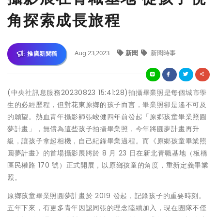
角探索成長旅程
Aug 23,2023
新聞
新聞時事
推廣新聞稿
(中央社訊息服務20230823 15:41:28)拍攝畢業照是每個城市學
生的必經歷程，但對花東原鄉的孩子而言，畢業照卻是遙不可及
的願望。熱血青年攝影師張峻健四年前發起「原鄉孩童畢業照圓
夢計畫」，無償為這些孩子拍攝畢業照，今年將圓夢計畫再升
級，讓孩子拿起相機，自己紀錄畢業過程。而《原鄉孩童畢業照
圓夢計畫》的首場攝影展將於 8 月 23 日在新北青職基地（板橋
區民權路 170 號）正式開展，以原鄉孩童的角度，重新定義畢業
照。
原鄉孩童畢業照圓夢計畫於 2019 發起，記錄孩子的重要時刻。
五年下來，有更多青年因認同張的理念陸續加入，現在團隊不僅