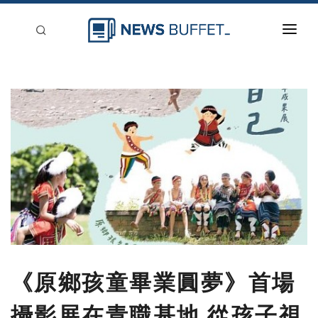
回到首頁
新聞稿分類
登入
刊登
《原鄉孩童畢業圓夢》首場
攝影展在青職基地 從孩子視