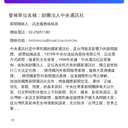
發佈單位名稱：財團法人中央通訊社
新聞聯絡人：訊息服務核稿員
聯絡電話：02-25051180
聯絡信箱：
timtimcna@mail.cna.com.tw
中央通訊社是中華民國的國家通訊社，是台灣最具影響力的新聞媒
體。 經歷組織改造，1973年中央社改組為股份有限公司，以企業
方式經營；隨著民主化發展，1996年依據「中央通訊社設置條
例」改制為財團法人，定位為全民共有的國家通訊社，獨立超然執
行三大法定任務： ．辦理國內外新聞報導業務，服務大眾傳播媒
體。 ．辦理國家對外新聞通訊業務，促進國際對台灣之瞭解。 ．
加強與國際新聞通訊社合作，增進國際新聞交流。 秉持「正確、
領先、客觀、翔實」的基本原則，中央社專業新聞團隊每天以中、
英、日文即時對外發出上千則新聞、照片、圖表、影音與資訊，是
台灣唯一多語文新聞媒體，服務對象從媒體客戶擴大為閱聽大眾；
從台灣民眾延伸至全球僑胞與讀者，充分扮演「台灣之眼，世界之
窗」。