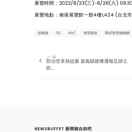
展覽時間：2022/8/23(三)~8/26(六) 09:30
展覽地點：南港展覽館一館4樓L424 (台北
張權德
5G
AIoT
智慧製造
華碩智慧物聯網
上一篇
防治登革熱從嚴 嘉義縣接獲通報足跡立
即...
NEWSBUFFET 新聞稿自助吧