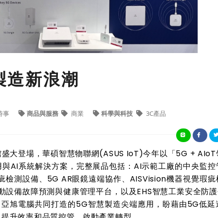
慧製造新浪潮
時事
商品與服務
商業
科學與科技
3C產品
場，華碩智慧物聯網(ASUS IoT)今年以「5G + AIo
與AI系統解決方案，完整展品包括：AI示範工廠的中央監控
疵檢測設備、5G AR眼鏡遠端協作、AISVision機器視覺瑕
HM轉動設備故障預測與健康管理平台，以及EHS智慧工業安全防護
亞旭電腦共同打造的5G智慧製造尖端應用，盼藉由5G低延
，提升效率和品質控管，啟動產業轉型。