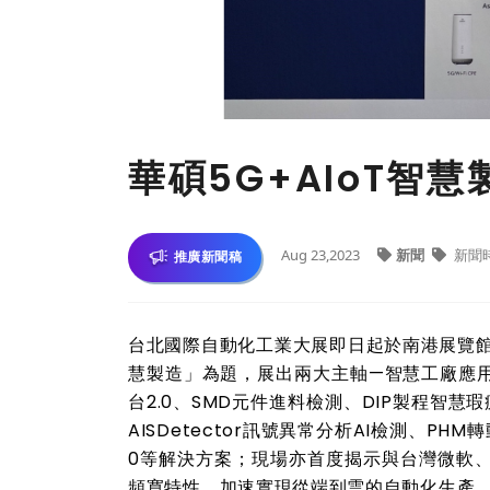
華碩5G+AIoT智
Aug 23,2023
新聞
新聞
推廣新聞稿
台北國際自動化工業大展即日起於南港展覽館盛大登
慧製造」為題，展出兩大主軸—智慧工廠應用
台2.0、SMD元件進料檢測、DIP製程智慧瑕
AISDetector訊號異常分析AI檢測、P
0等解決方案；現場亦首度揭示與台灣微軟、
頻寬特性，加速實現從端到雲的自動化生產