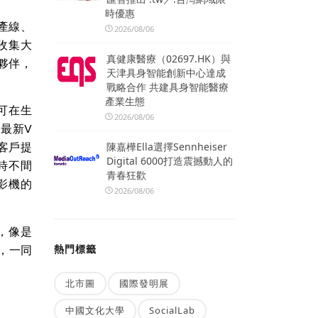
時優惠
產線、
2026/08/06
收集大
真健康醫療（02697.HK）與
夥伴，
天津具身智能創新中心達成
戰略合作 共建具身智能醫療
產業生態
即可在生
2026/08/06
測最新V
有客戶提
陳嘉樺Ella選擇Sennheiser
Digital 6000打造震撼動人的
時不間
青春狂歡
攝影機的
2026/08/06
，像是
會，一同
熱門標籤
北市圖
國際發明展
中國文化大學
SocialLab