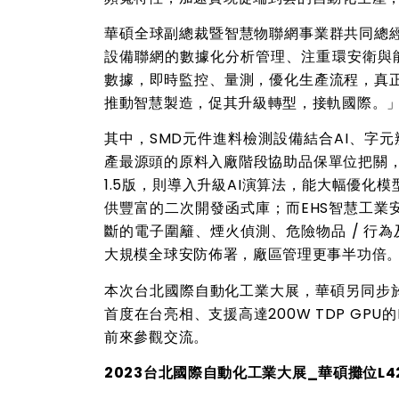
華碩全球副總裁暨智慧物聯網事業群共同總
設備聯網的數據化分析管理、注重環安衛與
數據，即時監控、量測，優化生產流程，真
推動智慧製造，促其升級轉型，接軌國際。
其中，SMD元件進料檢測設備結合AI、字元
產最源頭的原料入廠階段協助品保單位把關，確
1.5版，則導入升級AI演算法，能大幅優化模
供豐富的二次開發函式庫；而EHS智慧工業
斷的電子圍籬、煙火偵測、危險物品 / 行為及
大規模全球安防佈署，廠區管理更事半功倍
本次台北國際自動化工業大展，華碩另同步於
首度在台亮相、支援高達200W TDP GP
前來參觀交流。
2023
台北國際自動化工業大展_華碩攤位L4