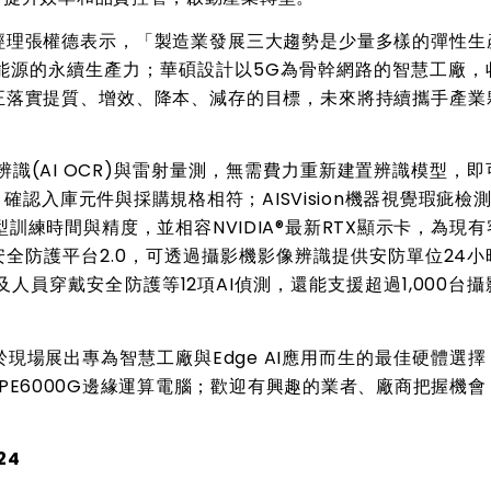
經理張權德表示，「製造業發展三大趨勢是少量多樣的彈性生
能源的永續生產力；華碩設計以5G為骨幹網路的智慧工廠，
正落實提質、增效、降本、減存的目標，未來將持續攜手產業
」
辨識(AI OCR)與雷射量測，無需費力重新建置辨識模型，
認入庫元件與採購規格相符；AISVision機器視覺瑕疵檢
型訓練時間與精度，並相容NVIDIA®最新RTX顯示卡，為現
安全防護平台2.0，可透過攝影機影像辨識提供安防單位24小
人員穿戴安全防護等12項AI偵測，還能支援超過1,000台
。
現場展出專為智慧工廠與Edge AI應用而生的最佳硬體選擇
U的PE6000G邊緣運算電腦；歡迎有興趣的業者、廠商把握機
24