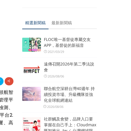
精選新聞稿
最新新聞稿
FLOC唯一基督徒專屬交友
APP，基督徒的新福音
2021/03/29
遠傳召開2026年第二季法說
會
2026/08/06
聯合航空深耕台灣40週年 持
T領航智
續投資市場、升級機隊並強
管理平
化全球航網連結
疵檢測、
2026/08/06
平台2.
社群觸及會變，品牌入口要
遲、高
掌握在自己手上：Cloudmax
匯智推出 .tw／.台灣網域限