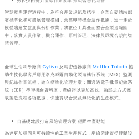
數位技術提升產線作業效率 推動智慧化運營
智慧廠房運營過程中，為符合產業規範及標準，企業自硬體端部
署標準化和可擴展管理模組，彙整即時機台運作數據，進一步於
軟體端建立監測與分析作業，將數位工具全面整合至製造範圍
中，落實人員作業、機台運作、原料管理、法律與環境合規的智
慧管理。
全球生命科學廠商
Cytiva
及精密儀器廠商
Mettler Toledo
協
助生技化學客戶應用洛克威爾自動化製造執行系統（MES）監測
與紀錄作業流程，建立標準化管理方案；而透過電子批量紀錄系
統（EBR）串聯機台資料庫，產線得以更加高效、動態之方式獲
取製造流程各項數據，快速實現合規及無紙化的生產模式。
自基礎建設打造風險管理方案 穩固生產動能
為達更加穩固且可持續性的工業生產模式，產線需建置從硬體設