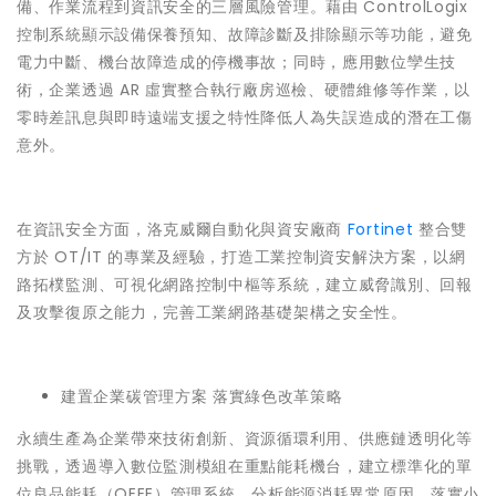
備、作業流程到資訊安全的三層風險管理。藉由 ControlLogix
控制系統顯示設備保養預知、故障診斷及排除顯示等功能，避免
電力中斷、機台故障造成的停機事故；同時，應用數位孿生技
術，企業透過 AR 虛實整合執行廠房巡檢、硬體維修等作業，以
零時差訊息與即時遠端支援之特性降低人為失誤造成的潛在工傷
意外。
在資訊安全方面，洛克威爾自動化與資安廠商
Fortinet
整合雙
方於 OT/IT 的專業及經驗，打造工業控制資安解決方案，以網
路拓樸監測、可視化網路控制中樞等系統，建立威脅識別、回報
及攻擊復原之能力，完善工業網路基礎架構之安全性。
建置企業碳管理方案 落實綠色改革策略
永續生產為企業帶來技術創新、資源循環利用、供應鏈透明化等
挑戰，透過導入數位監測模組在重點能耗機台，建立標準化的單
位良品能耗（OEEE）管理系統，分析能源消耗異常原因，落實小