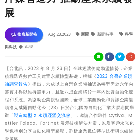
展
Aug 23,2023
新聞
新聞時事
科學
推廣新聞稿
與科技
科學
【台北訊，2023 年 8 月 23 日】全球經濟仍處動盪情勢，企業
積極透過數位工具建置永續轉型基礎，根據《
2023 台灣企業領
袖調查報告
》指出，六成以上台灣企業領袖認為轉型需於六年內
落實才得以維持競爭力，且近八成企業將於一年內投資自動化流
程和系統。為協助企業接軌國際，全球工業自動化和資訊企業龍
頭洛克威爾自動化今（23）日於台北國際自動化工業大展期間舉
辦「
製造轉型 X 永續經營交流會
」，邀請合作夥伴 Cytiva、M
ettler Toledo、Fortinet 展示技術解決方案，以及客戶永光化
學也特別分享自動化轉型路程，剖析企業數位轉型技術與永續經
營策略。