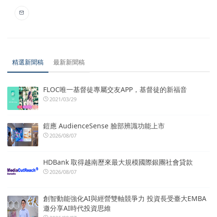
精選新聞稿
最新新聞稿
FLOC唯一基督徒專屬交友APP，基督徒的新福音
2021/03/29
鎧應 AudienceSense 臉部辨識功能上市
2026/08/07
HDBank 取得越南歷來最大規模國際銀團社會貸款
2026/08/07
創智動能強化AI與經營雙軸競爭力 投資長受臺大EMBA
邀分享AI時代投資思維