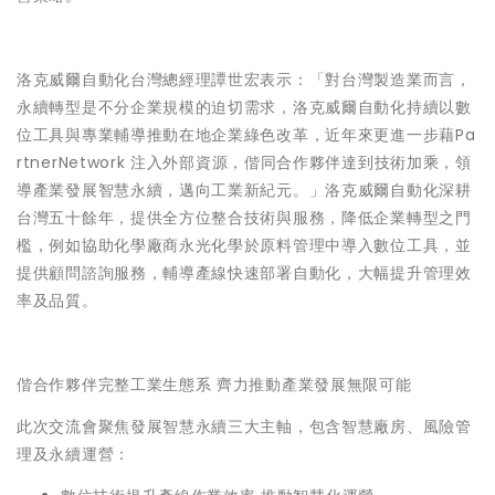
洛克威爾自動化台灣總經理譚世宏表示：「對台灣製造業而言，
永續轉型是不分企業規模的迫切需求，洛克威爾自動化持續以數
位工具與專業輔導推動在地企業綠色改革，近年來更進一步藉Pa
rtnerNetwork 注入外部資源，偕同合作夥伴達到技術加乘，領
導產業發展智慧永續，邁向工業新紀元。」洛克威爾自動化深耕
台灣五十餘年，提供全方位整合技術與服務，降低企業轉型之門
檻，例如協助化學廠商永光化學於原料管理中導入數位工具，並
提供顧問諮詢服務，輔導產線快速部署自動化，大幅提升管理效
率及品質。
偕合作夥伴完整工業生態系 齊力推動產業發展無限可能
此次交流會聚焦發展智慧永續三大主軸，包含智慧廠房、風險管
理及永續運營：