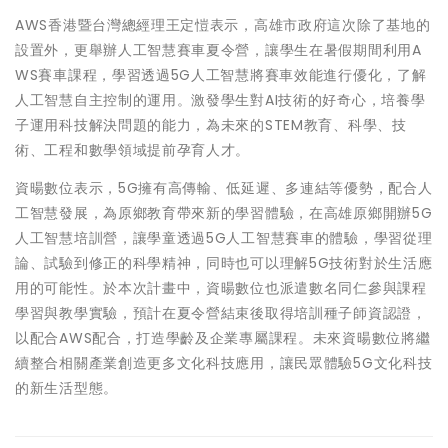
AWS香港暨台灣總經理王定愷表示，高雄市政府這次除了基地的
設置外，更舉辦人工智慧賽車夏令營，讓學生在暑假期間利用A
WS賽車課程，學習透過5G人工智慧將賽車效能進行優化，了解
人工智慧自主控制的運用。激發學生對AI技術的好奇心，培養學
子運用科技解決問題的能力，為未來的STEM教育、科學、技
術、工程和數學領域提前孕育人才。
資暘數位表示，5G擁有高傳輸、低延遲、多連結等優勢，配合人
工智慧發展，為原鄉教育帶來新的學習體驗，在高雄原鄉開辦5G
人工智慧培訓營，讓學童透過5G人工智慧賽車的體驗，學習從理
論、試驗到修正的科學精神，同時也可以理解5G技術對於生活應
用的可能性。於本次計畫中，資暘數位也派遣數名同仁參與課程
學習與教學實驗，預計在夏令營結束後取得培訓種子師資認證，
以配合AWS配合，打造學齡及企業專屬課程。未來資暘數位將繼
續整合相關產業創造更多文化科技應用，讓民眾體驗5G文化科技
的新生活型態。