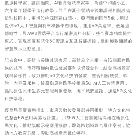
數據科學家、諮詢顧問、AI教育領域專家等，為國中和國小五、
六年級年輕學子進行教學，並且在夏令營結束後將課程相關設備
留駐校園中，更增設桃源區建山國小、亞灣新創園等5處，用以
提供5G人工智慧與賽車機器學習環境，運用5G高速率、低延遲
傳輸性，與AWS雲端平台進行精密資料分析，整合賽車精準操控
模式，實現高度智慧化5G資訊交互及智能操控，達到極致細膩的
智慧展示互動應用。
記者會中，高雄市長陳其邁表示，高雄為全台唯一有16個原住民
族的城市，市府積極向數位發展部爭取資源合作，結合高雄豐富
族群多樣性，致力推動5G文化科技的發展。整合相關硬體、軟
體、內容及服務，於原鄉原住民學校推廣5G AI人工智慧應用，
協助原住民學生多元智能興趣發展，撫平城鄉差距，加速5G文化
科技落地。
經發局長廖泰翔指出，市府與數位發展部共同推動「地方文化特
色整合5G應用與落地計畫」，將5G人工智慧鏈結高雄在地原住
民文化，推動旗艦示範應用擴散，即為跨領域媒合最佳案例，協
助地方教育升級，帶動高雄產業數位轉型。