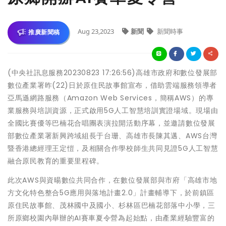
Aug 23,2023
新聞
新聞時事
推廣新聞稿
(中央社訊息服務20230823 17:26:56)高雄市政府和數位發展部
數位產業署昨(22)日於原住民故事館宣布，借助雲端服務領導者
亞馬遜網路服務（Amazon Web Services，簡稱AWS）的專
業服務與培訓資源，正式啟用5G人工智慧培訓實證場域。現場由
全國比賽優等巴楠花合唱團表演拉開活動序幕，並邀請數位發展
部數位產業署新興跨域組長于台珊、高雄市長陳其邁、AWS台灣
暨香港總經理王定愷，及相關合作學校師生共同見證5G人工智慧
融合原民教育的重要里程碑。
此次AWS與資暘數位共同合作，在數位發展部與市府「高雄市地
方文化特色整合5G應用與落地計畫2.0」計畫輔導下，於前鎮區
原住民故事館、茂林國中及國小、杉林區巴楠花部落中小學，三
所原鄉校園內舉辦的AI賽車夏令營為起始點，由產業經驗豐富的