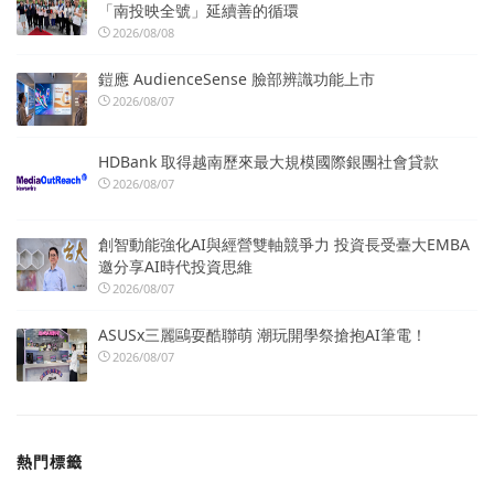
「南投映全號」延續善的循環
2026/08/08
鎧應 AudienceSense 臉部辨識功能上市
2026/08/07
HDBank 取得越南歷來最大規模國際銀團社會貸款
2026/08/07
創智動能強化AI與經營雙軸競爭力 投資長受臺大EMBA
邀分享AI時代投資思維
2026/08/07
ASUSx三麗鷗耍酷聯萌 潮玩開學祭搶抱AI筆電！
2026/08/07
熱門標籤