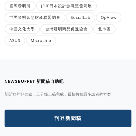
國際發明展
JDIE日本設計創意暨發明展
世界發明智慧財產聯盟總會
SocialLab
OpView
中國文化大學
台灣發明商品促進協會
北市圖
ASUS
Microchip
NEWSBUFFET 新聞稿自助吧
新聞稿的好去處，三分鐘上稿完成，最快接觸最多讀者的方案！
刊登新聞稿