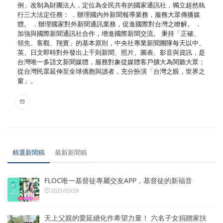
例」改制為財團法人，定位為全民共有的國家通訊社，獨立超然執
行三大法定任務： ．辦理國內外新聞報導業務，服務大眾傳播媒
體。 ．辦理國家對外新聞通訊業務，促進國際對台灣之瞭解。 ．
加強與國際新聞通訊社合作，增進國際新聞交流。 秉持「正確、
領先、客觀、翔實」的基本原則，中央社專業新聞團隊每天以中、
英、日文即時對外發出上千則新聞、照片、圖表、影音與資訊，是
台灣唯一多語文新聞媒體，服務對象從媒體客戶擴大為閱聽大眾；
從台灣民眾延伸至全球僑胞與讀者，充分扮演「台灣之眼，世界之
窗」。
精選新聞稿
最新新聞稿
FLOC唯一基督徒專屬交友APP，基督徒的新福音
2021/03/29
天上父親的愛延續化作希望力量！ 六名子女捐贈家扶