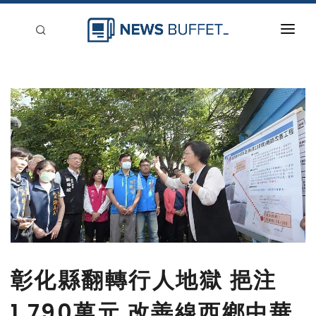
回到首頁
新聞稿分類
登入
刊登
彰化縣翻轉行人地獄 挹注
1,790萬元 改善線西鄉中華