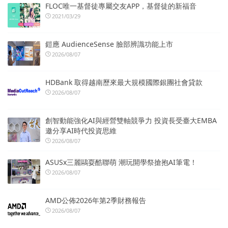
FLOC唯一基督徒專屬交友APP，基督徒的新福音
2021/03/29
鎧應 AudienceSense 臉部辨識功能上市
2026/08/07
HDBank 取得越南歷來最大規模國際銀團社會貸款
2026/08/07
創智動能強化AI與經營雙軸競爭力 投資長受臺大EMBA
邀分享AI時代投資思維
2026/08/07
ASUSx三麗鷗耍酷聯萌 潮玩開學祭搶抱AI筆電！
2026/08/07
AMD公佈2026年第2季財務報告
2026/08/07