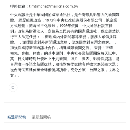
聯絡信箱：
timtimcna@mail.cna.com.tw
中央通訊社是中華民國的國家通訊社，是台灣最具影響力的新聞媒
體。 經歷組織改造，1973年中央社改組為股份有限公司，以企業
方式經營；隨著民主化發展，1996年依據「中央通訊社設置條
例」改制為財團法人，定位為全民共有的國家通訊社，獨立超然執
行三大法定任務： ．辦理國內外新聞報導業務，服務大眾傳播媒
體。 ．辦理國家對外新聞通訊業務，促進國際對台灣之瞭解。 ．
加強與國際新聞通訊社合作，增進國際新聞交流。 秉持「正確、
領先、客觀、翔實」的基本原則，中央社專業新聞團隊每天以中、
英、日文即時對外發出上千則新聞、照片、圖表、影音與資訊，是
台灣唯一多語文新聞媒體，服務對象從媒體客戶擴大為閱聽大眾；
從台灣民眾延伸至全球僑胞與讀者，充分扮演「台灣之眼，世界之
窗」。
精選新聞稿
最新新聞稿