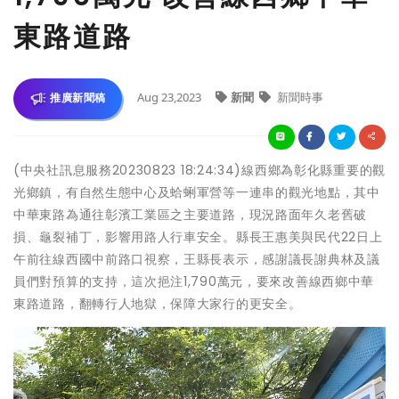
東路道路
Aug 23,2023
新聞
新聞時事
推廣新聞稿
(中央社訊息服務20230823 18:24:34)線西鄉為彰化縣重要的觀
光鄉鎮，有自然生態中心及蛤蜊軍營等一連串的觀光地點，其中
中華東路為通往彰濱工業區之主要道路，現況路面年久老舊破
損、龜裂補丁，影響用路人行車安全。縣長王惠美與民代22日上
午前往線西國中前路口視察，王縣長表示，感謝議長謝典林及議
員們對預算的支持，這次挹注1,790萬元，要來改善線西鄉中華
東路道路，翻轉行人地獄，保障大家行的更安全。