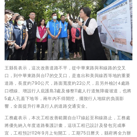
王縣長表示，這次改善道路不平，從中華東路與和線路的交叉
口，到中華東路與台17的交叉口，是進出和美與線西等地的重要
道路，長度約790公尺，路面寬度約22公尺，且另外檢討4處路
口標線、增設行人庇護島3處及修整11處人行道無障礙坡道，也將
5處人孔蓋下地等，兩年內不得開挖，擺脫行人地獄的負面影
響，全面提升行車及行人的道路交通安全。
工務處表示，本次工程改善範圍自台17線起至和線路止，工務處
將優先納入年度道路養護計畫，這項工程已設計及發包完成事
宜，工程預計112年9月上旬開工，工期75日曆天，縣府將全力辦