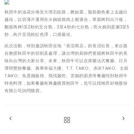
秋田牛的油花分佈呈大理石紋路，猶如霜，脂肪顏色看上去越白
越佳，以切薄片運用在火鍋或燒肉上都適合，單面烤到出汁後，
翻面再烤1至2秒約五分熟，3至4秒約七分熟；而火鍋則是涮3至5
秒，肉片呈現粉紅色澤，口感最佳。
此次活動，特別邀請秋田在地『長沼商店』的長沼社長，來台親
自教授秋田牛的切割及處理，讓台灣的廚師們更能將秋田牛的美
味向台灣的大家分享。未來，秋田牛可以在席樂法式餐廳、日月
潭阿豐師餐廳、典華幸福大樓、T.T. TAIKO、赤沐TAIKO、太鼓
TAIKO、魚貫鐵板焼、我找飯吃、宏銘的廚房等餐廳吃到秋田牛
特色料理，如果餐廳有興趣購買秋田牛，也可以找翊昇好物股份
有限公司詢問購買。