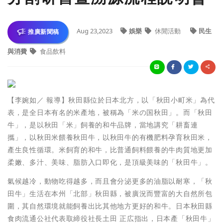
Aug 23,2023
娛樂
休閒活動
民生
推廣新聞稿
與消費
食品飲料
【李婉如／ 報導】秋田縣位於日本北方，以「秋田小町米」為代
表，是全日本有名的米產地，被稱為「米の国秋田」。而「秋田
牛」，是以秋田「米」飼養的和牛品牌，當地講究「耕畜連
攜」，以秋田米餵養秋田牛，以秋田牛的有機肥料孕育秋田米，
產生良性循環。米飼育的和牛，比普通飼料餵養的牛肉質地更加
柔嫩、多汁、美味、脂肪入口即化，是頂級美味的「秋田牛」。
氣候越冷，動物吃得越多，而且會分泌更多的油脂以耐寒，「秋
田牛」生活在本州「北部」秋田縣，被廣況而豐富的大自然所包
圍，其自然環境就能飼養出比其他地方更好的和牛。日本秋田縣
食肉流通公社代表取締役社長土田 正広指出，日本產「秋田牛」