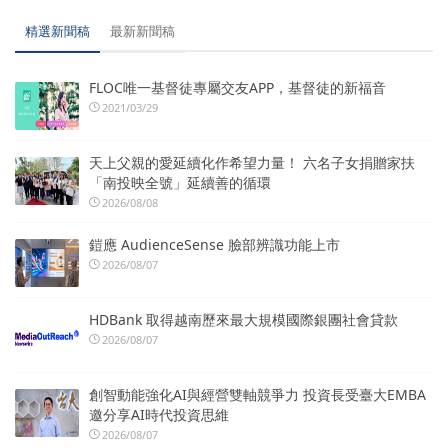
精選新聞稿
最新新聞稿
FLOC唯一基督徒專屬交友APP，基督徒的新福音
2021/03/29
天上父親的愛延續化作希望力量！ 六名子女捐贈家扶
「南投映全號」延續善的循環
2026/08/08
鎧應 AudienceSense 臉部辨識功能上市
2026/08/07
HDBank 取得越南歷來最大規模國際銀團社會貸款
2026/08/07
創智動能強化AI與經營雙軸競爭力 投資長受臺大EMBA
邀分享AI時代投資思維
2026/08/07