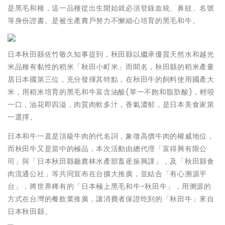
是黑毛和種，這一品種從出生開始就必須登錄血統、鼻紋、名號
等身份證書。是被生產農戶努力不懈細心培育的黑毛和牛。
日本秋田縣佐竹敬久知事提到，秋田縣以繼承優質天然水和越光
米品種有黏性的稻米「秋田小町米」而聞名，秋田縣的稻米產量
居日本國第三位，充分發揮其特點，在秋田牛的飼料使用國產大
米，用稻米培育的黑毛和牛富含油酸(單一不飽和脂肪酸)，輕咬
一口，油花即四溢，肉質肉軟多汁，香氣濃郁，是日本美食家第
一選擇。
日本和牛一直是頂級牛肉的代名詞，象徵高價牛肉的權威地位，
而秋田牛又是當中的極品，本次活動由總代理「富得興有限公
司」與「日本秋田縣廳農林水產部畜産振興課」，及「秋田縣食
肉流通公社」等共同宣布在台擴大推廣，並結合「有心溯源平
台」，將世界稀有的「日本極上黑毛和牛-秋田牛」，用溯源的
方式在台灣的餐飲業推廣，讓消費者保證吃到的「秋田牛」來自
日本秋田縣。