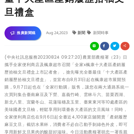
旦禮盒
Aug 24,2023
新聞
新聞時事
推廣新聞稿
(中央社訊息服務20230824 09:27:20)農業部農糧署（23）日
攜手全家便利商店及楓康超市召開「全家x楓康十大產區產銷履
歷拾柚文旦禮盒上市記者會」，搶先曝光全臺最佳「十大產區產
銷履歷拾柚文旦禮盒」，並宣布自8月31日起在楓康超市展開預
購，9月7日起也在「全家行動購」販售，讓您在兩大通路系統一
次買到集合臺南麻豆及下營、嘉義竹崎、雲林斗六、苗栗西湖、
新北八里、宜蘭冬山、花蓮瑞穗及玉里、臺東東河等10處產區的
美味國產文旦柚，輕鬆享用到環臺各大產區的文旦風味！同時，
全家便利商店也在9月6日起全臺近4,100家店舖開賣「產銷履歷
麻豆文旦」截切水果杯，消費者不必自己動手剝綠色外皮，即可
享用新鮮文旦果肉的酸甜好滋味。今日活動農糧署胡忠一署長親