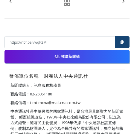
推廣新聞稿
發佈單位名稱：財團法人中央通訊社
新聞聯絡人：訊息服務核稿員
聯絡電話：02-25051180
聯絡信箱：
timtimcna@mail.cna.com.tw
中央通訊社是中華民國的國家通訊社，是台灣最具影響力的新聞媒
體。 經歷組織改造，1973年中央社改組為股份有限公司，以企業
方式經營；隨著民主化發展，1996年依據「中央通訊社設置條
例」改制為財團法人，定位為全民共有的國家通訊社，獨立超然執
行三大法定任務： ．辦理國內外新聞報導業務，服務大眾傳播媒