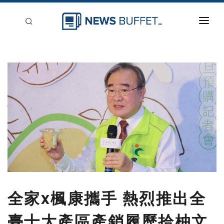
回到首頁
新聞稿分類
登入
刊登
全家x楓康攜手 熱烈推出全
臺十大產區產銷履歷拾柚文