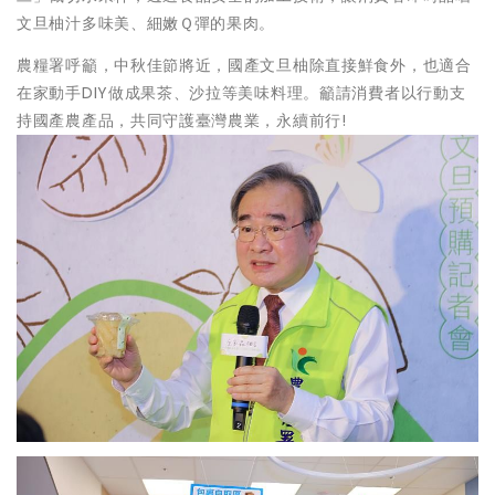
文旦柚汁多味美、細嫩Ｑ彈的果肉。
農糧署呼籲，中秋佳節將近，國產文旦柚除直接鮮食外，也適合
在家動手DIY做成果茶、沙拉等美味料理。籲請消費者以行動支
持國產農產品，共同守護臺灣農業，永續前行!