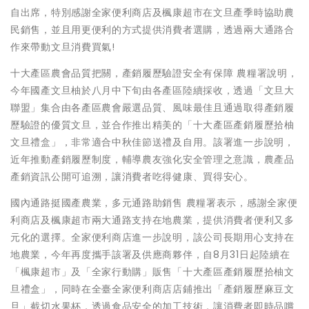
自出席，特別感謝全家便利商店及楓康超市在文旦產季時協助農
民銷售，並且用更便利的方式提供消費者選購，透過兩大通路合
作來帶動文旦消費買氣!
十大產區農會品質把關，產銷履歷驗證安全有保障 農糧署說明，
今年國產文旦柚於八月中下旬由各產區陸續採收，透過「文旦大
聯盟」集合由各產區農會嚴選品質、風味最佳且通過取得產銷履
歷驗證的優質文旦，並合作推出精美的「十大產區產銷履歷拾柚
文旦禮盒」，非常適合中秋佳節送禮及自用。該署進一步說明，
近年推動產銷履歷制度，輔導農友強化安全管理之意識，農產品
產銷資訊公開可追溯，讓消費者吃得健康、買得安心。
國內通路挺國產農業，多元通路助銷售 農糧署表示，感謝全家便
利商店及楓康超市兩大通路支持在地農業，提供消費者便利又多
元化的選擇。全家便利商店進一步說明，該公司長期用心支持在
地農業，今年再度攜手該署及供應商夥伴，自8月31日起陸續在
「楓康超市」及「全家行動購」販售「十大產區產銷履歷拾柚文
旦禮盒」，同時在全臺全家便利商店店鋪推出「產銷履歷麻豆文
旦」截切水果杯，透過食品安全的加工技術，讓消費者即時品嚐