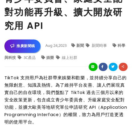
對功能再升級、擴大開放研
究用 API
Aug 24,2023
新聞
新聞時事
科學
推廣新聞稿
與科技
3C產品
娛樂
線上社群
TikTok
支持用戶為社群帶來娛樂和歡樂，並持續分享自己的
無限創意、知識及熱情。為了維持平台友善、讓人們展現真
實自己的自在環境，我們盤點了
TikTok
過去三個月以來的
安全政策更新，包含成立青少年委員會、升級家庭安全配對
功能，並擴大歐美等地研究單位申請研究
API
（
Application
Programming Interface
）的權限，致力為用戶打造更透
明的使用平台。