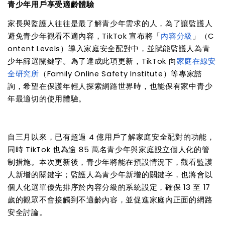
青少年用戶享受適齡體驗
家長與監護人往往是最了解青少年需求的人，為了讓監護人
避免青少年觀看不適內容，
TikTok
宣布將「
內容分級
」（
C
ontent Levels
）導入家庭安全配對中，並賦能監護人為青
少年篩選關鍵字。為了達成此項更新，
TikTok
向
家庭在線安
全研究所
（
Family Online Safety Institute
）等專家諮
詢，希望在保護年輕人探索網路世界時，也能保有家中青少
年最適切的使用體驗。
自三月以來，已有超過
4
億用戶了解家庭安全配對的功能，
同時
TikTok
也為逾
85
萬名青少年與家庭設立個人化的管
制措施。本次更新後，青少年將能在預設情況下，觀看監護
人新增的關鍵字；監護人為青少年新增的關鍵字，也將會以
個人化選單優先排序於內容分級的系統設定，確保
13
至
17
歲的觀眾不會接觸到不適齡內容，並促進家庭內正面的網路
安全討論。