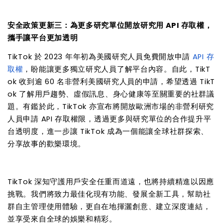
安全政策更新三：為更多研究單位開放研究用
API
存取權，
攜手讓平台更加透明
TikTok
於
2023
年年初為美國研究人員免費開放申請
API
存
取權
，盼能讓更多獨立研究人員了解平台內容。自此，
TikT
ok
收到逾
60
名非營利美國研究人員的申請，希望透過
TikT
ok
了解用戶趨勢、虛假訊息、身心健康等至關重要的社群議
題。有鑑於此，
TikTok
亦宣布將開放歐洲市場的非營利研究
人員申請
API
存取權限，透過更多與研究單位的合作提升平
台透明度，進一步讓
TikTok
成為一個能讓全球社群探索、
分享故事的歡樂環境。
TikTok
深知守護用戶安全任重而道遠，也將持續精進以因應
挑戰。我們將致力最佳化現有功能、發展全新工具，幫助社
群自主管理使用體驗，更自在地揮灑創意、建立深度連結，
並享受來自全球的娛樂和精彩。