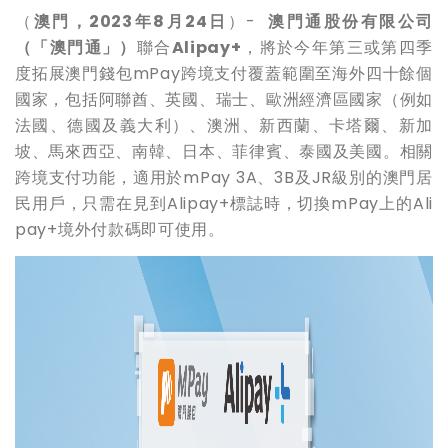
（
澳門，
2023年8月24日
）
-
澳門通股份有限公司
（「澳門通」）
聯合
Alipay+
，將於今年第三或第四季
度拓展澳門錢包mPay跨境支付覆蓋範圍至海外四十餘個
國家，包括阿聯酋、英國、瑞士、歐洲經濟區國家（例如
法國、德國及義大利）、澳洲、新西蘭、卡塔爾、新加
坡、馬來西亞、南韓、日本、菲律賓、泰國及美國。相關
跨境支付功能，適用於mPay 3A、3B及JR級別的澳門居
民用戶，只需在見到Alipay+標誌時，切換mPay上的Ali
pay+境外付款碼即可使用。