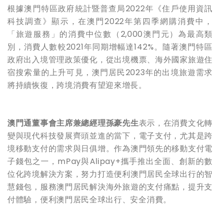
根據澳門特區政府統計暨普查局
2022年《住戶使用資訊
科技調查》顯示，在澳門2022年第四季網購消費中，
「旅遊服務」的消費中位數（2,000澳門元）為最高類
別，消費人數較2021年同期增幅達142%。隨著澳門特區
政府出入境管理政策優化，從出境機票、海外國家旅遊住
宿搜索量的上升可見，澳門居民2023年的出境旅遊需求
將持續恢復，跨境消費有望迎來增長。
澳門通董事會主席兼總經理孫豪先生
表示，在消費文化轉
變與現代科技發展齊頭並進的當下，電子支付，尤其是跨
境移動支付的需求與日俱增。作為澳門領先的移動支付電
子錢包之一，
mPay與Alipay+攜手推出全面、創新的數
位化跨境解決方案，努力打造便利澳門居民全球出行的智
慧錢包，服務澳門居民解決海外旅遊的支付痛點，提升支
付體驗，便利澳門居民全球出行、安全消費。