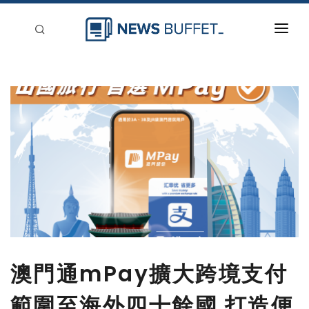
回到首頁
新聞稿分類
登入
刊登
澳門通mPay擴大跨境支付
範圍至海外四十餘國 打造便