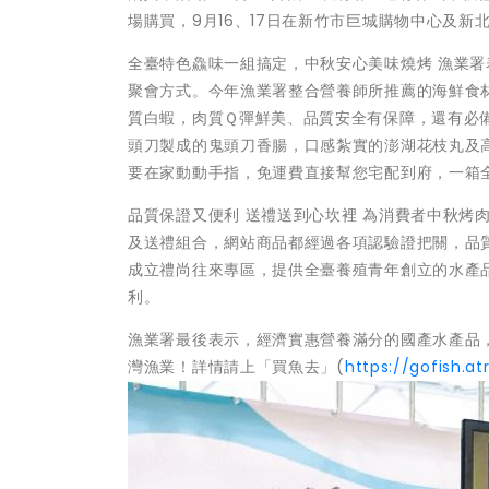
場購買，9月16、17日在新竹市巨城購物中心及新北
全臺特色鱻味一組搞定，中秋安心美味燒烤 漁業
聚會方式。今年漁業署整合營養師所推薦的海鮮食
質白蝦，肉質Ｑ彈鮮美、品質安全有保障，還有必
頭刀製成的鬼頭刀香腸，口感紮實的澎湖花枝丸及
要在家動動手指，免運費直接幫您宅配到府，一箱
品質保證又便利 送禮送到心坎裡 為消費者中秋烤
及送禮組合，網站商品都經過各項認驗證把關，品質
成立禮尚往來專區，提供全臺養殖青年創立的水產
利。
漁業署最後表示，經濟實惠營養滿分的國產水產品
灣漁業！詳情請上「買魚去」(
https://gofish.atr