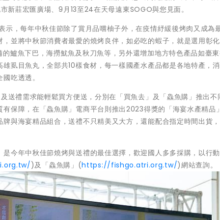
市新莊宏匯廣場、9月13至24在天母遠東SOGO與您見面。
署表示，每年中秋佳節除了賞月品嚐柚子外，在疫情紓緩後烤肉又成為
材，並將中秋節消費者最愛的燒烤良伴，如必吃的蝦子，就是選用彰
備的鱸魚下巴，海撈魷魚及秋刀魚等，另外還增加地方特色產品如臺東
高雄虱目魚丸，全部共10樣食材，每一樣國產水產品都是各地特產，
全國吃透透。
肉及送禮需求能輕鬆買方便送，分別在「買魚去」及「鱻魚購」推出不
有保障，在「鱻魚購」電商平台則推出2023得獎的「海宴水產精品
品牌與海宴精品組合，送禮不只精美又大方，還能配合指定時間出貨
，是今年中秋佳節燒烤與送禮的最佳選擇，歡迎國人多多採購，以行
i.org.tw/
)及「鱻魚購」(
https://fishgo.atri.org.tw/
)網站查詢。