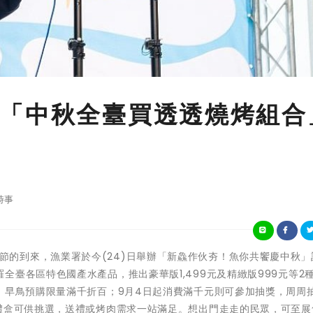
「中秋全臺買透透燒烤組合
時事
為迎接中秋節的到來，漁業署於今(24)日舉辦「新鱻作伙夯！魚你共饗慶中秋
臺各區特色國產水產品，推出豪華版1,499元及精緻版999元等2
，早鳥預購限量滿千折百；9月4日起消費滿千元則可參加抽獎，周周
秋禮盒可供挑選，送禮或烤肉需求一站滿足。想出門走走的民眾，可至展