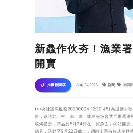
新鱻作伙夯！漁業署
開賣
Aug 24,2023
新聞
新聞
推廣新聞稿
(中央社訊息服務20230824 12:30:45)
會，邀請北、中、南、東、離島等漁會共同推薦網羅全
燒烤禮盒，商品於8月24日在「買魚去」網站開賣
鍋具，活動至9月22日截止，網站上還有各式中