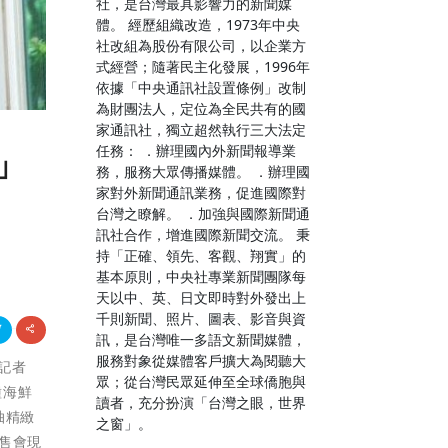
社，是台灣最具影響力的新聞媒
體。 經歷組織改造，1973年中央
社改組為股份有限公司，以企業方
式經營；隨著民主化發展，1996年
依據「中央通訊社設置條例」改制
為財團法人，定位為全民共有的國
家通訊社，獨立超然執行三大法定
任務： ．辦理國內外新聞報導業
」
務，服務大眾傳播媒體。 ．辦理國
家對外新聞通訊業務，促進國際對
台灣之瞭解。 ．加強與國際新聞通
訊社合作，增進國際新聞交流。 秉
持「正確、領先、客觀、翔實」的
基本原則，中央社專業新聞團隊每
天以中、英、日文即時對外發出上
千則新聞、照片、圖表、影音與資
訊，是台灣唯一多語文新聞媒體，
服務對象從媒體客戶擴大為閱聽大
」記者
眾；從台灣民眾延伸至全球僑胞與
種海鮮
讀者，充分扮演「台灣之眼，世界
抽精緻
之窗」。
售會現