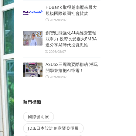
HDBank 取得越南歷來最大
規模國際銀團社會貸款
2026/08/07
創智動能強化AI與經營雙軸
競爭力 投資長受臺大EMBA
邀分享AI時代投資思維
2026/08/07
ASUSx三麗鷗耍酷聯萌 潮玩
開學祭搶抱AI筆電！
2026/08/07
熱門標籤
國際發明展
JDIE日本設計創意暨發明展