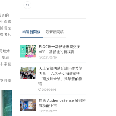
最夯的
化生產優
捕撈鬼
精選新聞稿
最新新聞稿
消費者只
FLOC唯一基督徒專屬交友
同燒烤
APP，基督徒的新福音
」集結
2021/03/29
，非常便
天上父親的愛延續化作希望
力量！ 六名子女捐贈家扶
「南投映全號」延續善的循
動支持臺
環
2026/08/08
鎧應 AudienceSense 臉部辨
識功能上市
2026/08/07