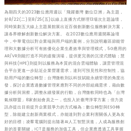
為期四天的2023數位應用週以「飛躍臺灣 數位亞洲」為主題，
於8/22(二)至8/25(五)以線上直播方式辦理13場次主題論壇，
同時策劃五大線上主題展館展出近百個創新數位服務解決方案，
讓各界瞭解創新數位解決方案。 在2023數位應用週開幕論壇
中，中華電信以對企業端與用戶端的案例，分別說明廠區節能管
理和大數據分析可有效優化企業生產效率與管理模式，5G應用的
AR/VR則能打造不同的虛擬演場，提供更完善的沉浸式體驗；慧
與科技(HPE)則提到以服務為本質的混合雲端體驗，讓雲管理混
合平台更進一步貼近企業營運需求，達到可預見性和控制性，協
助用戶端的數位轉型；台灣微軟則以科技賦能永續管理的角度出
發，探討企業透過數據管理來應對不同的外部組織需求，藉由數
據分析與洞察，調整永續發展的行動，台灣微軟同時也為「台灣
氣候聯盟」8家創始會員之一，也投入於臺灣淨零方案；倍力資
訊亦提出目前提升企業競爭力的方式極為：數位轉型與ESG轉
型，除能建立創新商業模式，亦能達到對企業利害關係人更為友
好的目標；凌羣電腦則提出隨著AI人工智慧演進，人成為服務創
新的首要關鍵，ICT是服務的加值工具，但企業應透過工具掌握