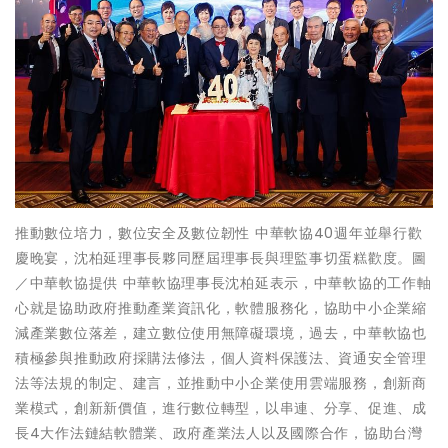
推動數位培力，數位安全及數位韌性 中華軟協40週年並舉行歡
慶晚宴，沈柏延理事長夥同歷屆理事長與理監事切蛋糕歡度。圖
／中華軟協提供 中華軟協理事長沈柏延表示，中華軟協的工作軸
心就是協助政府推動產業資訊化，軟體服務化，協助中小企業縮
減產業數位落差，建立數位使用無障礙環境，過去，中華軟協也
積極參與推動政府採購法修法，個人資料保護法、資通安全管理
法等法規的制定、建言，並推動中小企業使用雲端服務，創新商
業模式，創新新價值，進行數位轉型，以串連、分享、促進、成
長4大作法鏈結軟體業、政府產業法人以及國際合作，協助台灣