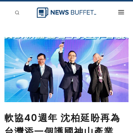
回到首頁
新聞稿分類
登入
刊登
軟協40週年 沈柏延盼再為
台灣添一個護國神山產業