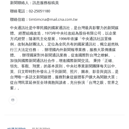
新聞聯絡人：訊息服務核稿員
聯絡電話：02-25051180
聯絡信箱：
timtimcna@mail.cna.com.tw
中央通訊社是中華民國的國家通訊社，是台灣最具影響力的新聞媒
體。 經歷組織改造，1973年中央社改組為股份有限公司，以企業
方式經營；隨著民主化發展，1996年依據「中央通訊社設置條
例」改制為財團法人，定位為全民共有的國家通訊社，獨立超然執
行三大法定任務： ．辦理國內外新聞報導業務，服務大眾傳播媒
體。 ．辦理國家對外新聞通訊業務，促進國際對台灣之瞭解。 ．
加強與國際新聞通訊社合作，增進國際新聞交流。 秉持「正確、
領先、客觀、翔實」的基本原則，中央社專業新聞團隊每天以中、
英、日文即時對外發出上千則新聞、照片、圖表、影音與資訊，是
台灣唯一多語文新聞媒體，服務對象從媒體客戶擴大為閱聽大眾；
從台灣民眾延伸至全球僑胞與讀者，充分扮演「台灣之眼，世界之
窗」。