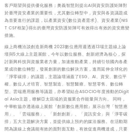
客戶期望與提供優化服務；奧義智慧則提出AI與資安防護矩陣對
於臺灣資安產業的重要性，尤其數位轉型中，資安與各資議題成
為首要進行的課題，以產業資安(數位資產需求)、資安產業(NIS
T CSF框架)得出的臺灣資安防護矩陣可有效得出有效的資安應變
措施。
線上商機洽談創造新商機 2023數位應用週透過13場主題線上論
壇與5大線上主題展館，今年以數位服務、創新經濟為核心，探
討新興科技與資服業者力量，加速推動產業，持續引領國內各產
業成功數位轉型，發展創新的數位解決方案，進而延伸全球化的
「淨零碳排」的議題，主題論壇涵蓋了ESG、AI、資安、數位平
權、數位人才培育、智慧製造、智慧醫療、智慧零售、數位轉
型、雲端應用服務等議題，亦希望結合ASOCIO年度推動的Digit
al Asia主題，瞭解亞太區域的資服業合作能量與方向。 同時，
中華軟協亦透過線上展館『創新數位應用館』展示台灣「智慧應
用」、「雲端服務」、「新創創新」、「資訊安全」與「淨零碳
排」五大主題解決方案，並提供線上預約的媒洽服務。在活動期
間為讓線上會議能有效的面對面互動，有效促進商機達成，只要