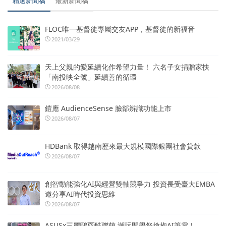
精選新聞稿
最新新聞稿
FLOC唯一基督徒專屬交友APP，基督徒的新福音
2021/03/29
天上父親的愛延續化作希望力量！ 六名子女捐贈家扶
「南投映全號」延續善的循環
2026/08/08
鎧應 AudienceSense 臉部辨識功能上市
2026/08/07
HDBank 取得越南歷來最大規模國際銀團社會貸款
2026/08/07
創智動能強化AI與經營雙軸競爭力 投資長受臺大EMBA
邀分享AI時代投資思維
2026/08/07
ASUSx三麗鷗耍酷聯萌 潮玩開學祭搶抱AI筆電！