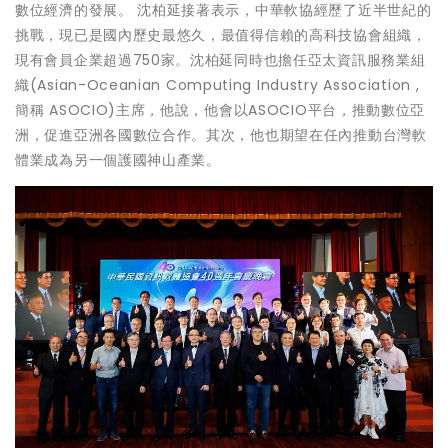
數位經濟的發展。 沈柏延接著表示，中華軟協經歷了近半世紀的
挑戰，現已是國內歷史最悠久，最值得信賴的高科技協會組織，
現有會員企業超過750家。沈柏延同時也擔任亞太資訊服務業組
織(Asian-Oceanian Computing Industry Association ,
簡稱 ASOCIO)主席，他說，他會以ASOCIO平台，推動數位亞
洲，促進亞洲各國數位合作。其次，他也期望在任內推動台灣軟
體業成為另一個護國神山產業。