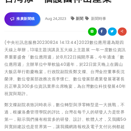
Aug 24,2023
新聞
新聞時事
推廣新聞稿
(中央社訊息服務20230824 14:13:44)2023數位應用週為期四
天線上舉辦，13場主題演講及五大線上主題展 一年一度數位資訊
界重要盛會「數位應用週」於8月22日揭開序幕，今年適逢「數
位應用週」主辦單位中華軟協40週年，於22日當天晚上在圓山
大飯店舉行歡慶晚宴，行政院副院長鄭文燦、台灣金控董事長沈
榮津、數位發展部政務次長李懷仁、數位發展部產業發展署署長
呂正華及300多位資訊業界出席晚宴，為台灣數位科技發展40年
祝賀與期許。
鄭文燦副院表致詞時表示，數位轉型與淨零轉型是一大挑戰，不
過，根據洛桑管理學院的評比，台灣在每千人的研發人力是世界
第一，顯示我們擁有相當多的研發、設計、軟體人才，又我國5G
與寛頻建設也是世界第一，讓我國網路報稅及電子支付比例都超