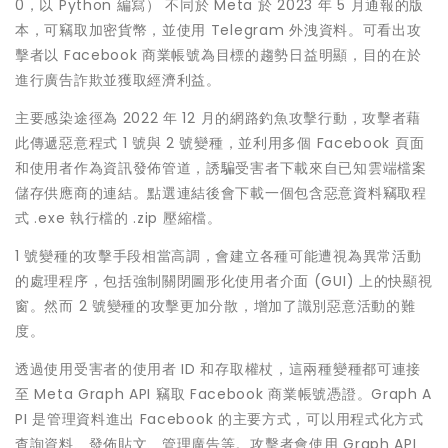
0，以 Python 編寫） 不同於 Meta 於 2023 年 5 月通報的版
本，可竊取加密貨幣，並使用 Telegram 外洩資料。可看出攻
擊者以 Facebook 商業帳號為目標的趨勢日益明顯，目的在於
進行廣告詐欺並獲取經濟利益。
主要感染途徑為 2022 年 12 月的網路釣魚攻擊行動，攻擊者藉
此傳遞惡意程式 1 號與 2 號變種，並利用多個 Facebook 頁面
和使用者作為資訊發佈管道，誘騙受害者下載來自已知雲端檔案
儲存供應商的連結。點選連結後會下載一個包含惡意資料竊取程
式 .exe 執行檔的 .zip 壓縮檔。
1 號變種的攻擊手段相當高調，會建立各種可能遭視為異常活動
的處理程序，包括強制關閉圖形化使用者介面 (GUI) 上的快顯視
窗。然而 2 號變種的攻擊更加分散，增加了識別惡意活動的難
度。
透過使用受害者的使用者 ID 和存取權杖，這兩種變種都可連接
至 Meta Graph API 竊取 Facebook 商業帳號憑證。Graph A
PI 是管理資料進出 Facebook 的主要方式，可以用程式化方式
查詢資料、發佈貼文、管理廣告等。攻擊者會使用 Graph API