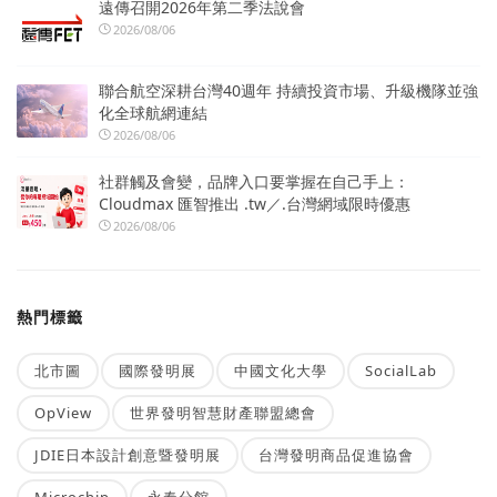
遠傳召開2026年第二季法說會
2026/08/06
聯合航空深耕台灣40週年 持續投資市場、升級機隊並強
化全球航網連結
2026/08/06
社群觸及會變，品牌入口要掌握在自己手上：
Cloudmax 匯智推出 .tw／.台灣網域限時優惠
2026/08/06
熱門標籤
北市圖
國際發明展
中國文化大學
SocialLab
OpView
世界發明智慧財產聯盟總會
JDIE日本設計創意暨發明展
台灣發明商品促進協會
Microchip
永春分館