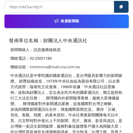
推廣新聞稿
發佈單位名稱：財團法人中央通訊社
新聞聯絡人：訊息服務核稿員
聯絡電話：02-25051180
聯絡信箱：
timtimcna@mail.cna.com.tw
中央通訊社是中華民國的國家通訊社，是台灣最具影響力的新聞媒
體。 經歷組織改造，1973年中央社改組為股份有限公司，以企業
方式經營；隨著民主化發展，1996年依據「中央通訊社設置條
例」改制為財團法人，定位為全民共有的國家通訊社，獨立超然執
行三大法定任務： ．辦理國內外新聞報導業務，服務大眾傳播媒
體。 ．辦理國家對外新聞通訊業務，促進國際對台灣之瞭解。 ．
加強與國際新聞通訊社合作，增進國際新聞交流。 秉持「正確、
領先、客觀、翔實」的基本原則，中央社專業新聞團隊每天以中、
英、日文即時對外發出上千則新聞、照片、圖表、影音與資訊，是
台灣唯一多語文新聞媒體，服務對象從媒體客戶擴大為閱聽大眾；
從台灣民眾延伸至全球僑胞與讀者，充分扮演「台灣之眼，世界之