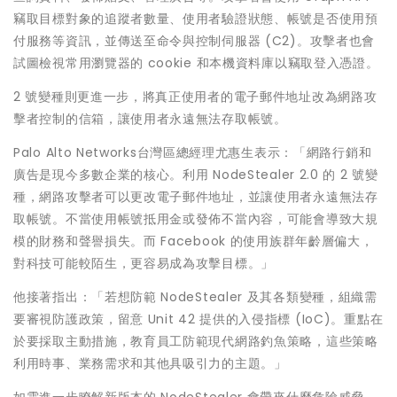
竊取目標對象的追蹤者數量、使用者驗證狀態、帳號是否使用預
付服務等資訊，並傳送至命令與控制伺服器 (C2)。攻擊者也會
試圖檢視常用瀏覽器的 cookie 和本機資料庫以竊取登入憑證。
2 號變種則更進一步，將真正使用者的電子郵件地址改為網路攻
擊者控制的信箱，讓使用者永遠無法存取帳號。
Palo Alto Networks台灣區總經理尤惠生表示：「網路行銷和
廣告是現今多數企業的核心。利用 NodeStealer 2.0 的 2 號變
種，網路攻擊者可以更改電子郵件地址，並讓使用者永遠無法存
取帳號。不當使用帳號抵用金或發佈不當內容，可能會導致大規
模的財務和聲譽損失。而 Facebook 的使用族群年齡層偏大，
對科技可能較陌生，更容易成為攻擊目標。」
他接著指出：「若想防範 NodeStealer 及其各類變種，組織需
要審視防護政策，留意 Unit 42 提供的入侵指標 (IoC)。重點在
於要採取主動措施，教育員工防範現代網路釣魚策略，這些策略
利用時事、業務需求和其他具吸引力的主題。」