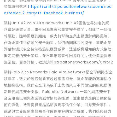
如需進一步瞭解新版本的 NodeStealer 會帶來什麼危險威脅，
請造訪部落格
https://unit42.paloaltonetworks.com/nod
estealer-2-targets-facebook-business/
關於Unit 42 Palo Alto Networks Unit 42匯集世界知名的網
路威脅研究人員、事件回應專家和專業安全顧問，創建了一個情
報驅動、隨時回應的組織，致力於幫助企業主動應對網路風險。
作為企業值得信賴的安全顧問，我們的團隊共同協作，幫助企業
評估和測試安全控制措施以應對威脅，透過威脅通知的方式協助
擬定完善的安全策略，並不斷縮短事件回應時間，使企業盡快專
注業務。更多詳情，敬請訪問paloaltonetworks.com/unit42
關於Palo Alto Networks Palo Alto Networks是全球網路安全
領導者，致力於透過創新來超越網路威脅，讓企業能夠充滿信心
地擁抱技術。我們在全球為成千上萬個來自不同領域的組織提供
新世代網路安全支援。Palo Alto Networks 一流的網路安全平
台及服務以領先產業的威脅情報為後盾，並由最先進的自動化技
術而強化。透過提供產品協助實現零信任企業、回應安全事件，
或是與世界級的生態圈合作確保更好的安全成果，我們始終致力