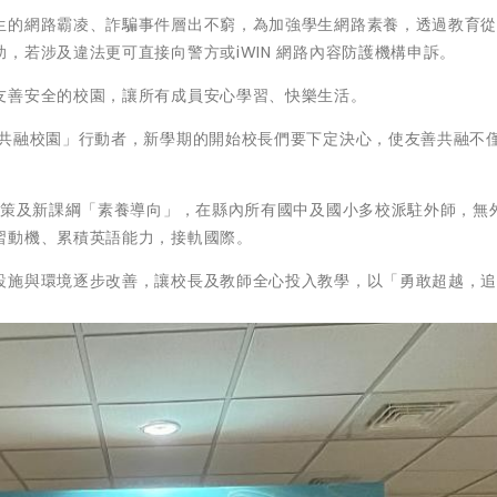
生的網路霸凌、詐騙事件層出不窮，為加強學生網路素養，透過教育
，若涉及違法更可直接向警方或iWIN 網路內容防護機構申訴。
友善安全的校園，讓所有成員安心學習、快樂生活。
 共融校園」行動者，新學期的開始校長們要下定決心，使友善共融不
政策及新課綱「素養導向」，在縣內所有國中及國小多校派駐外師，無
習動機、累積英語能力，接軌國際。
設施與環境逐步改善，讓校長及教師全心投入教學，以「勇敢超越，