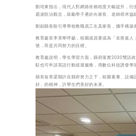
劉培東指出，現代人對網路依賴程度大幅提升，衍
霸凌防治觀念，鼓勵學子勇於向家長、老師尋求協助
劉副縣長盼引導學校教職員工生及家長，攜手構築
教育處長李美華呼籲，校園成員要成為「友善嘉人
號，而是共同努力的目標。
教育處說明，學生學習方面，縣府落實2030雙語
駐也可申請英語行動巡迴服務，用數位科技誘發學
縣長翁章梁期許在縣府努力之下，校園素養、設備
好」的精神，許學生們美好的未來。