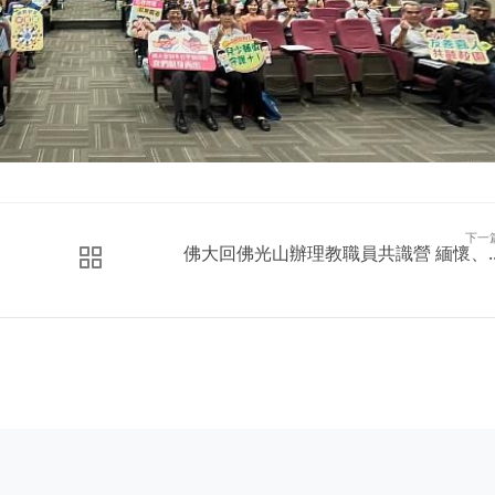
下一
佛大回佛光山辦理教職員共識營 緬懷、..