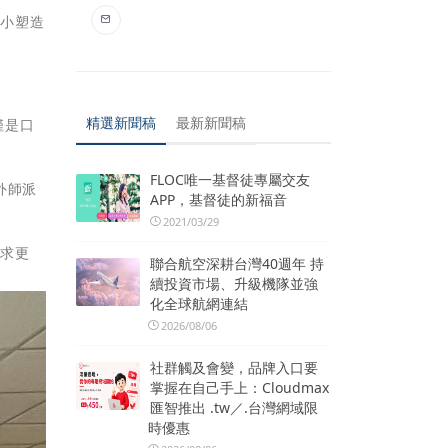
從小塑造
精選新聞稿
最新新聞稿
僅是口
FLOC唯一基督徒專屬交友
外師派
APP，基督徒的新福音
2021/03/29
追求更
聯合航空深耕台灣40週年 持
續投資市場、升級機隊並強
化全球航網連結
2026/08/06
社群觸及會變，品牌入口要
掌握在自己手上：Cloudmax
匯智推出 .tw／.台灣網域限
時優惠