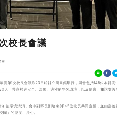
1次校長會議
時事
義縣112學年度第1次校長會議昨23日於縣立圖書館舉行，與會包括145位本縣
80人，共商營造安全、溫馨、適性的學習環境，以及健康、和諧友善
加強環境清消，會中副縣長劉培東與145位校長共同宣誓，並由嘉義
融校園」的態度、決心。