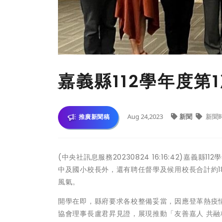
嘉義縣112學年度第
Aug 24,2023
新聞
新聞
推廣新聞稿
(中央社訊息服務20230824 16:16:42)嘉
中及國小校長外，還有聘任督學及候用校長合計約1
風氣。
開學在即，縣府要求各校整備妥當，因應登革熱疫情
協會理事長盧君昇見證，展現推動「友善嘉人 共