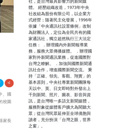
社，是台灣最具影響力的新聞媒
體。 經歷組織改造，1973年中央
社改組為股份有限公司，以企業方
式經營；隨著民主化發展，1996年
依據「中央通訊社設置條例」改制
為財團法人，定位為全民共有的國
家通訊社，獨立超然執行三大法定
任務： ．辦理國內外新聞報導業
務，服務大眾傳播媒體。 ．辦理國
家對外新聞通訊業務，促進國際對
台灣之瞭解。 ．加強與國際新聞通
訊社合作，增進國際新聞交流。 秉
持「正確、領先、客觀、翔實」的
基本原則，中央社專業新聞團隊每
天以中、英、日文即時對外發出上
高中、國
千則新聞、照片、圖表、影音與資
訊，是台灣唯一多語文新聞媒體，
的校園
服務對象從媒體客戶擴大為閱聽大
眾；從台灣民眾延伸至全球僑胞與
讀者，充分扮演「台灣之眼，世界
縣家長
之窗」。