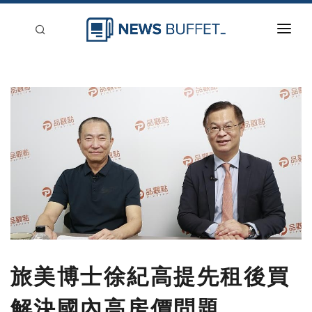
回到首頁
新聞稿分類
登入
刊登
旅美博士徐紀高提先租後買
解決國內高房價問題