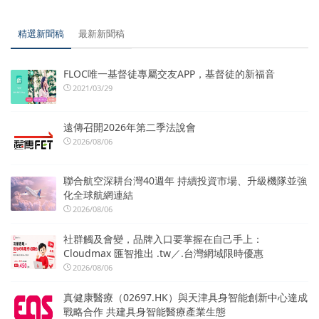
精選新聞稿
最新新聞稿
FLOC唯一基督徒專屬交友APP，基督徒的新福音
2021/03/29
遠傳召開2026年第二季法說會
2026/08/06
聯合航空深耕台灣40週年 持續投資市場、升級機隊並強
化全球航網連結
2026/08/06
社群觸及會變，品牌入口要掌握在自己手上：
Cloudmax 匯智推出 .tw／.台灣網域限時優惠
2026/08/06
真健康醫療（02697.HK）與天津具身智能創新中心達成
戰略合作 共建具身智能醫療產業生態