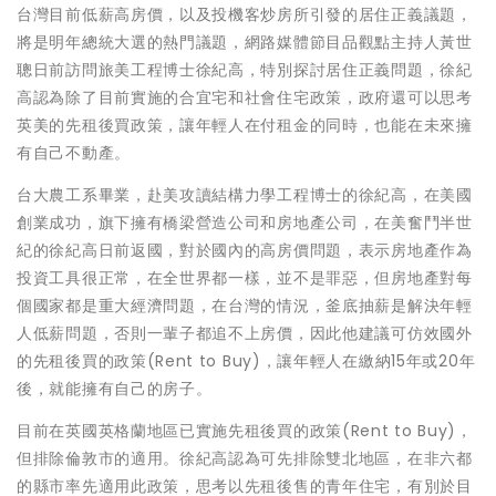
台灣目前低薪高房價，以及投機客炒房所引發的居住正義議題，
將是明年總統大選的熱門議題，網路媒體節目品觀點主持人黃世
聰日前訪問旅美工程博士徐紀高，特別探討居住正義問題，徐紀
高認為除了目前實施的合宜宅和社會住宅政策，政府還可以思考
英美的先租後買政策，讓年輕人在付租金的同時，也能在未來擁
有自己不動產。
台大農工系畢業，赴美攻讀結構力學工程博士的徐紀高，在美國
創業成功，旗下擁有橋梁營造公司和房地產公司，在美奮鬥半世
紀的徐紀高日前返國，對於國內的高房價問題，表示房地產作為
投資工具很正常，在全世界都一樣，並不是罪惡，但房地產對每
個國家都是重大經濟問題，在台灣的情況，釜底抽薪是解決年輕
人低薪問題，否則一輩子都追不上房價，因此他建議可仿效國外
的先租後買的政策(Rent to Buy)，讓年輕人在繳納15年或20年
後，就能擁有自己的房子。
目前在英國英格蘭地區已實施先租後買的政策(Rent to Buy)，
但排除倫敦市的適用。徐紀高認為可先排除雙北地區，在非六都
的縣市率先適用此政策，思考以先租後售的青年住宅，有別於目