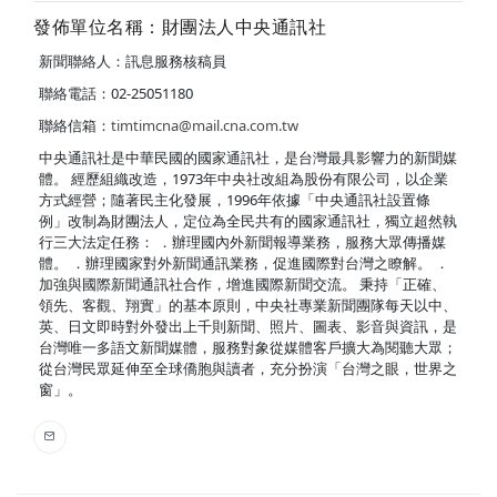
發佈單位名稱：財團法人中央通訊社
新聞聯絡人：訊息服務核稿員
聯絡電話：02-25051180
聯絡信箱：
timtimcna@mail.cna.com.tw
中央通訊社是中華民國的國家通訊社，是台灣最具影響力的新聞媒
體。 經歷組織改造，1973年中央社改組為股份有限公司，以企業
方式經營；隨著民主化發展，1996年依據「中央通訊社設置條
例」改制為財團法人，定位為全民共有的國家通訊社，獨立超然執
行三大法定任務： ．辦理國內外新聞報導業務，服務大眾傳播媒
體。 ．辦理國家對外新聞通訊業務，促進國際對台灣之瞭解。 ．
加強與國際新聞通訊社合作，增進國際新聞交流。 秉持「正確、
領先、客觀、翔實」的基本原則，中央社專業新聞團隊每天以中、
英、日文即時對外發出上千則新聞、照片、圖表、影音與資訊，是
台灣唯一多語文新聞媒體，服務對象從媒體客戶擴大為閱聽大眾；
從台灣民眾延伸至全球僑胞與讀者，充分扮演「台灣之眼，世界之
窗」。