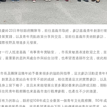
饒慶鈴23日率領縣府團隊等，前往嘉義市取經，參訪嘉義青年創新行
發展實踐，以及青年亮點政策分享與交流，並前往嘉義市美術館參訪
國際視野及增進多元發展。
會一行人抵達嘉義「有事青年實驗室」，市長黃敏惠表達歡迎之意，
程，最重要的是跨局處合作與綜合治理，也希望透過縣市交流，彼此
惠市長及團隊這幾年給予臺東很多的協助與指導，這次參訪活動是青年
、創業及企業結合有非常不錯的成績，相信透過這次的實際參訪，以
員身上留下種子，並且未來能發展出更多屬於臺東的品牌或活動，期
原住民青年觀察團也來嘉義市進行觀摩參觀，也產生不少的激盪。
有力的靠山，縣府從108年成立全臺第一個青年文化觀察團、110年
立青年事務發展委員會，就是希望透過由下而上的傳遞接收青年的需求，