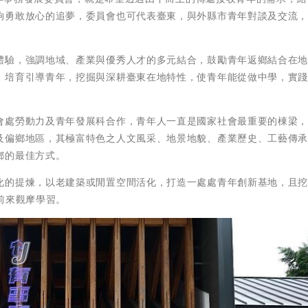
夠勇敢放心的追夢，委員會也可代表臺東，與外縣市青年對談及交流
。
體驗，強調地域、產業與優秀人才的多元結合，鼓勵青年返鄉結合在
，培育引導青年，挖掘與深耕臺東在地特性，使青年能從做中學，實
會處勞動力及青年發展科合作，青年人一直是國家社會最重要的棟梁
及偏鄉地區，其極富特色之人文風采、地景地貌、產業歷史、工藝傳
鄉的最佳方式。
化的提煉，以老建築或閒置空間活化，打造一處處青年創新基地，且
前來觀摩學習。