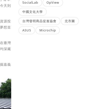
SocialLab
OpView
，今天到
中國文化大學
地資源投
台灣發明商品促進協會
北市圖
踐夢想並
ASUS
Microchip
，在臺灣
承均深藏
挖掘嘉義