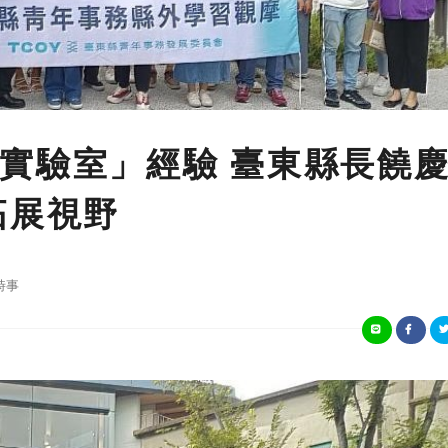
實驗室」經驗 臺東縣長饒
拓展視野
時事