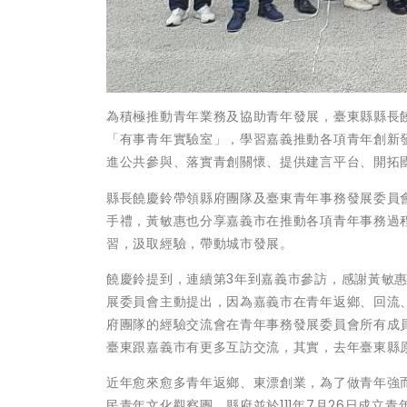
為積極推動青年業務及協助青年發展，臺東縣縣長
「有事青年實驗室」，學習嘉義推動各項青年創新
進公共參與、落實青創關懷、提供建言平台、開拓
縣長饒慶鈴帶領縣府團隊及臺東青年事務發展委員
手禮，黃敏惠也分享嘉義市在推動各項青年事務過
習，汲取經驗，帶動城市發展。
饒慶鈴提到，連續第3年到嘉義市參訪，感謝黃敏
展委員會主動提出，因為嘉義市在青年返鄉、回流
府團隊的經驗交流會在青年事務發展委員會所有成
臺東跟嘉義市有更多互訪交流，其實，去年臺東縣
近年愈來愈多青年返鄉、東漂創業，為了做青年強而
民青年文化觀察團，縣府並於111年7月26日成