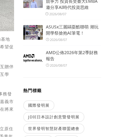
競爭力 投資長受臺大EMBA
邀分享AI時代投資思維
2026/08/07
ASUSx三麗鷗耍酷聯萌 潮玩
開學祭搶抱AI筆電！
動基地
2026/08/07
，希望促
AMD公佈2026年第2季財務
報告
2026/08/07
並互贈伴
相互學
熱門標籤
事務發
及嘉義市
國際發明展
盼在將來
JDIE日本設計創意暨發明展
成立原住
世界發明智慧財產聯盟總會
給予青年