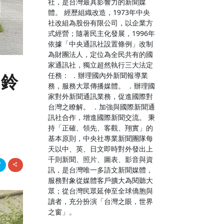
社，是台灣最具影響力的新聞媒
體。 經歷組織改造，1973年中央
社改組為股份有限公司，以企業方
式經營；隨著民主化發展，1996年
依據「中央通訊社設置條例」改制
為財團法人，定位為全民共有的國
家通訊社，獨立超然執行三大法定
任務： ．辦理國內外新聞報導業
慶鈴
務，服務大眾傳播媒體。 ．辦理國
家對外新聞通訊業務，促進國際對
台灣之瞭解。 ．加強與國際新聞通
訊社合作，增進國際新聞交流。 秉
持「正確、領先、客觀、翔實」的
基本原則，中央社專業新聞團隊每
天以中、英、日文即時對外發出上
千則新聞、照片、圖表、影音與資
訊，是台灣唯一多語文新聞媒體，
服務對象從媒體客戶擴大為閱聽大
眾；從台灣民眾延伸至全球僑胞與
讀者，充分扮演「台灣之眼，世界
之窗」。