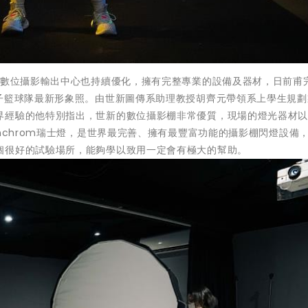
的數位攝影輸出中心也持續優化，擁有完整專業的設備及器材，日前甫
女子籃球隊最新形象照。由世新圖傳系助理教授胡齊元帶領系上學生規劃
界經驗的他特別指出，世新的數位攝影棚非常優質，現場的燈光器材
nchrom瑞士燈，是世界最完善、擁有最豐富功能的攝影棚閃燈設備
個很好的試驗場所，能夠學以致用一定會有極大的幫助。