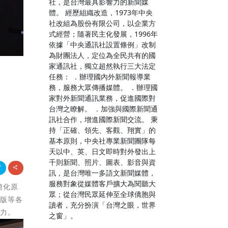
社，是台灣最具影響力的新聞媒
體。 經歷組織改造，1973年中央
社改組為股份有限公司，以企業方
式經營；隨著民主化發展，1996年
依據「中央通訊社設置條例」改制
為財團法人，定位為全民共有的國
家通訊社，獨立超然執行三大法定
任務： ．辦理國內外新聞報導業
、
務，服務大眾傳播媒體。 ．辦理國
家對外新聞通訊業務，促進國際對
台灣之瞭解。 ．加強與國際新聞通
訊社合作，增進國際新聞交流。 秉
持「正確、領先、客觀、翔實」的
基本原則，中央社專業新聞團隊每
天以中、英、日文即時對外發出上
千則新聞、照片、圖表、影音與資
訊，是台灣唯一多語文新聞媒體，
服務對象從媒體客戶擴大為閱聽大
簡化原
眾；從台灣民眾延伸至全球僑胞與
出版等各
讀者，充分扮演「台灣之眼，世界
響力。
之窗」。