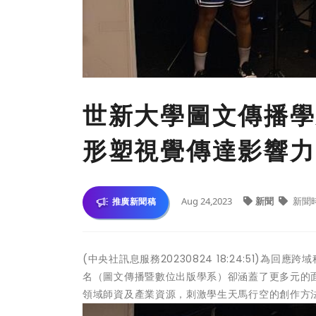
世新大學圖文傳播學
形塑視覺傳達影響力
Aug 24,2023
新聞
新聞
推廣新聞稿
(中央社訊息服務20230824 18:24:51)
名（圖文傳播暨數位出版學系）卻涵蓋了更多元的
領域師資及產業資源，刺激學生天馬行空的創作方