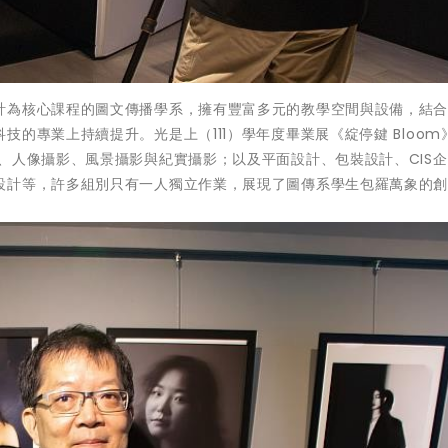
計為核心課程的圖文傳播學系，擁有豐富多元的教學空間與設備，結
的專業上持續提升。光是上（111）學年度畢業展《綻停鍵 Bloom
、人像攝影、風景攝影與紀實攝影；以及平面設計、包裝設計、CIS
設計等，許多組別只有一人獨立作業，展現了圖傳系學生包羅萬象的