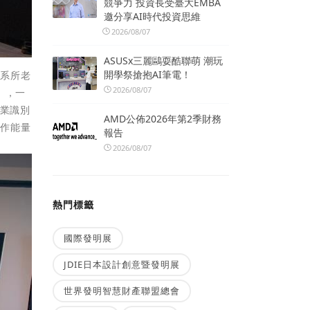
競爭力 投資長受臺大EMBA
邀分享AI時代投資思維
2026/08/07
ASUSx三麗鷗耍酷聯萌 潮玩
開學祭搶抱AI筆電！
合系所老
2026/08/07
》，一
企業識別
AMD公佈2026年第2季財務
創作能量
報告
2026/08/07
熱門標籤
國際發明展
JDIE日本設計創意暨發明展
世界發明智慧財產聯盟總會