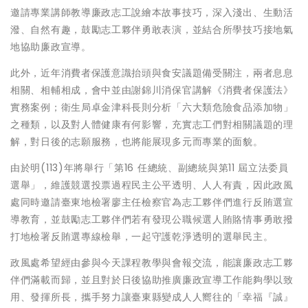
邀請專業講師教導廉政志工說繪本故事技巧，深入淺出、生動活
潑、自然有趣，鼓勵志工夥伴勇敢表演，並結合所學技巧接地氣
地協助廉政宣導。
此外，近年消費者保護意識抬頭與食安議題備受關注，兩者息息
相關、相輔相成，會中並由謝錦川消保官講解《消費者保護法》
實務案例；衛生局卓金津科長則分析「六大類危險食品添加物」
之種類，以及對人體健康有何影響，充實志工們對相關議題的理
解，對日後的志願服務，也將能展現多元而專業的面貌。
由於明(113)年將舉行「第16 任總統、副總統與第11 屆立法委員
選舉」，維護競選投票過程民主公平透明、人人有責，因此政風
處同時邀請臺東地檢署廖主任檢察官為志工夥伴們進行反賄選宣
導教育，並鼓勵志工夥伴們若有發現公職候選人賄賂情事勇敢撥
打地檢署反賄選專線檢舉，一起守護乾淨透明的選舉民主。
政風處希望經由參與今天課程教學與會報交流，能讓廉政志工夥
伴們滿載而歸，並且對於日後協助推廣廉政宣導工作能夠學以致
用、發揮所長，攜手努力讓臺東縣變成人人嚮往的「幸福『誠』