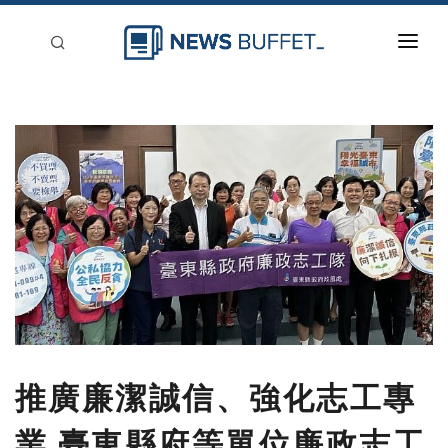
回到首頁
新聞稿分類
登入
刊登
推廣廉潔誠信、強化志工專
業 臺東縣府等單位廉政志工