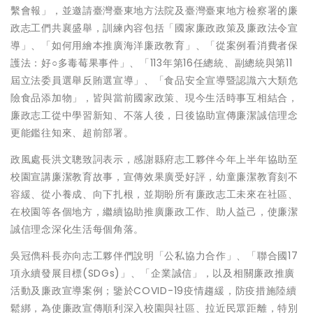
繫會報」，並邀請臺灣臺東地方法院及臺灣臺東地方檢察署的廉
政志工們共襄盛舉，訓練內容包括「國家廉政政策及廉政法令宣
導」、「如何用繪本推廣海洋廉政教育」、「從案例看消費者保
護法：好○多毒莓果事件」、「113年第16任總統、副總統與第11
屆立法委員選舉反賄選宣導」、「食品安全宣導暨認識六大類危
險食品添加物」，皆與當前國家政策、現今生活時事互相結合，
廉政志工從中學習新知、不落人後，日後協助宣傳廉潔誠信理念
更能鑑往知來、超前部署。
政風處長洪文聰致詞表示，感謝縣府志工夥伴今年上半年協助至
校園宣講廉潔教育故事，宣傳效果廣受好評，幼童廉潔教育刻不
容緩、從小養成、向下扎根，並期盼所有廉政志工未來在社區、
在校園等各個地方，繼續協助推廣廉政工作、助人益己，使廉潔
誠信理念深化生活每個角落。
吳冠儁科長亦向志工夥伴們說明「公私協力合作」、「聯合國17
項永續發展目標(SDGs)」、「企業誠信」，以及相關廉政推廣
活動及廉政宣導案例；鑒於COVID-19疫情趨緩，防疫措施陸續
鬆綁，為使廉政宣傳順利深入校園與社區、拉近民眾距離，特別