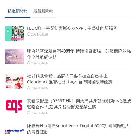
精選新聞稿
最新新聞稿
FLOC唯一基督徒專屬交友APP，基督徒的新福音
2021/03/29
聯合航空深耕台灣40週年 持續投資市場、升級機隊並強
化全球航網連結
2026/08/06
社群觸及會變，品牌入口要掌握在自己手上：
Cloudmax 匯智推出 .tw／.台灣網域限時優惠
2026/08/06
真健康醫療（02697.HK）與天津具身智能創新中心達成
戰略合作 共建具身智能醫療產業生態
2026/08/06
陳嘉樺Ella選擇Sennheiser Digital 6000打造震撼動人
的青春狂歡