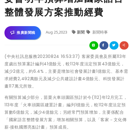
整體發展方案推動經費
Aug 25,2023
新聞
新聞時事
推廣新聞稿
(中央社訊息服務20230824 16:53:37) 客家委員會及所屬113年
度歲出預算案計編列41億餘元，較112年度法定預算43億餘元，
減少2億元，約6.4%，主要是增加社會發展計畫1億餘元、基本需
求經費2,492萬餘元及減少公共建設計畫4億餘元、科技發展計
畫117萬元所致。
有關預算減少部分，苗栗火車頭園區預計於今(112)年12月完工，
113年度「火車頭園區建置計畫」編列1億餘元，較112年度法定預
算數6億餘元，減少4億餘元；另經常門預算增加，主要係配合
「國家語言整體發展方案」增加相關預算，以及「客家－文化傳
薪‧接軌國際亮點計畫」預算成長。