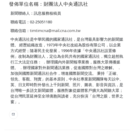
發佈單位名稱：財團法人中央通訊社
新聞聯絡人：訊息服務核稿員
聯絡電話：02-25051180
聯絡信箱：
timtimcna@mail.cna.com.tw
中央通訊社是中華民國的國家通訊社，是台灣最具影響力的新聞媒
體。 經歷組織改造，1973年中央社改組為股份有限公司，以企業
方式經營；隨著民主化發展，1996年依據「中央通訊社設置條
例」改制為財團法人，定位為全民共有的國家通訊社，獨立超然執
行三大法定任務： ．辦理國內外新聞報導業務，服務大眾傳播媒
體。 ．辦理國家對外新聞通訊業務，促進國際對台灣之瞭解。 ．
加強與國際新聞通訊社合作，增進國際新聞交流。 秉持「正確、
領先、客觀、翔實」的基本原則，中央社專業新聞團隊每天以中、
英、日文即時對外發出上千則新聞、照片、圖表、影音與資訊，是
台灣唯一多語文新聞媒體，服務對象從媒體客戶擴大為閱聽大眾；
從台灣民眾延伸至全球僑胞與讀者，充分扮演「台灣之眼，世界之
窗」。