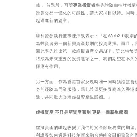
載 。首階段，可讓
專業投資者
率先體驗由持牌機構
證券交易一體化的可能性，請大家拭目以待。同時
起邁進新的篇章。
勝利證券執行董事陳沛泉表示：「在Web3.0浪
為投資者另一個新興資產類別的投資選擇。而且，
因此率先推出第一款虛擬資產交易APP，讓比特
將成為未來重要的投資選項之一。我們期望在不久
揮應有作用。
另一方面，作為香港首家及現時唯一同時獲證監會
身的經驗為同業服務，藉此希望更多券商進入香港
進，共同壯大香港虛擬資產生態圈。」
虛擬資產 不只是新資產類別 更是一個新生態圈
虛擬資產的崛起改變了我們對於金融服務業的期望
利證券如何透過科技創新來融合傳統金融服務業的