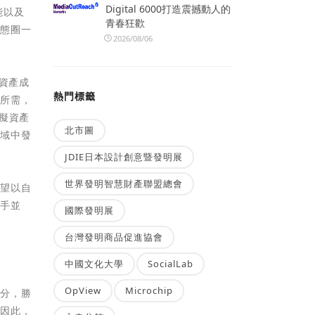
Digital 6000打造震撼動人的
能以及
青春狂歡
生態圈一
2026/08/06
資產成
熱門標籤
戶所需，
擬資產
北市圖
領域中發
JDIE日本設計創意暨發明展
世界發明智慧財產聯盟總會
希望以自
攜手並
國際發明展
台灣發明商品促進協會
中國文化大學
SocialLab
OpView
Microchip
部分，勝
，因此，