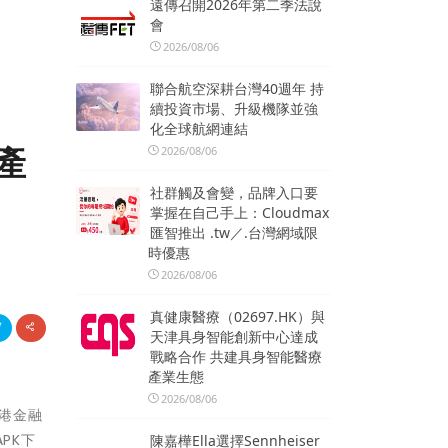
遠傳召開2026年第二季法說
會
2026/08/06
聯合航空深耕台灣40週年 持
續投資市場、升級機隊並強
化全球航網連結
產
2026/08/06
社群觸及會變，品牌入口要
掌握在自己手上：Cloudmax
匯智推出 .tw／.台灣網域限
時優惠
2026/08/06
真健康醫療（02697.HK）與
天津具身智能創新中心達成
戰略合作 共建具身智能醫療
產業生態
2026/08/06
香港金融
APK下
陳嘉樺Ella選擇Sennheiser