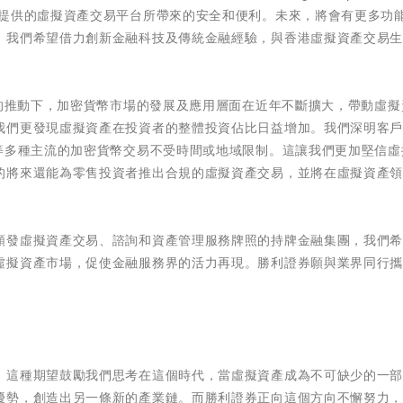
提供的虛擬資產交易平台所帶來的安全和便利。未來，將會有更多功
，我們希望借力創新金融科技及傳統金融經驗，與香港虛擬資產交易
潮的推動下，加密貨幣市場的發展及應用層面在近年不斷擴大，帶動虛擬
我們更發現虛擬資產在投資者的整體投資佔比日益增加。我們深明客
幣等多種主流的加密貨幣交易不受時間或地域限制。這讓我們更加堅信虛
的將來還能為零售投資者推出合規的虛擬資產交易，並將在虛擬資產
頒發虛擬資產交易、諮詢和資產管理服務牌照的持牌金融集團，我們
虛擬資產市場，促使金融服務界的活力再現。勝利證券願與業界同行
。這種期望鼓勵我們思考在這個時代，當虛擬資產成為不可缺少的一
優勢，創造出另一條新的產業鏈。而勝利證券正向這個方向不懈努力