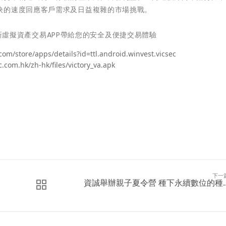
快的速度回應客戶需求及日益複雜的市場挑戰。
用全新虛擬資產交易APP帶給您的安全及便捷交易體驗
com/store/apps/details?id=ttl.android.winvest.vicsec
om.hk/zh-hk/files/victory_va.apk
下一
資誠舉辦親子夏令營 種下永續數位的種..