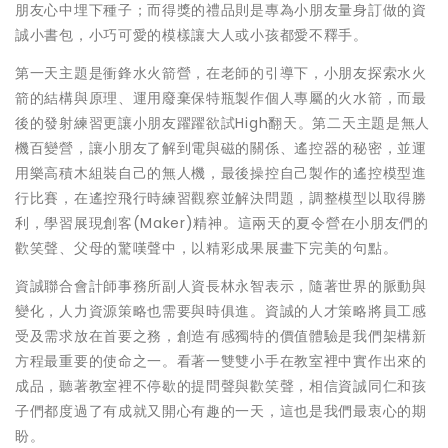
朋友心中埋下種子；而得獎的禮品則是專為小朋友量身訂做的資
誠小書包，小巧可愛的模樣讓大人或小孩都愛不釋手。
第一天主題是衝鋒水火箭營，在老師的引導下，小朋友探索水火
箭的結構與原理、運用廢棄保特瓶製作個人專屬的火水箭，而最
後的發射練習更讓小朋友躍躍欲試High翻天。第二天主題是無人
機百變營，讓小朋友了解到電與磁的關係、遙控器的秘密，並運
用樂高積木組裝自己的無人機，最後操控自己製作的遙控模型進
行比賽，在遙控飛行時練習觀察並解決問題，調整模型以取得勝
利，學習展現創客(Maker)精神。這兩天的夏令營在小朋友們的
歡笑聲、父母的驚嘆聲中，以精彩成果展畫下完美的句點。
資誠聯合會計師事務所副人資長林永智表示，隨著世界的脈動與
變化，人力資源策略也需要與時俱進。資誠的人才策略將員工感
受及需求放在首要之務，創造有感獨特的價值體驗是我們架構新
方程最重要的使命之一。看著一雙雙小手在教室裡中實作出來的
成品，聽著教室裡不停歇的提問聲與歡笑聲，相信資誠同仁和孩
子們都度過了有成就又開心有趣的一天，這也是我們最衷心的期
盼。