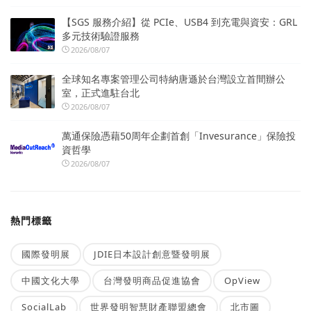
【SGS 服務介紹】從 PCIe、USB4 到充電與資安：GRL
多元技術驗證服務
2026/08/07
全球知名專案管理公司特納唐遜於台灣設立首間辦公
室，正式進駐台北
2026/08/07
萬通保險憑藉50周年企劃首創「Invesurance」保險投
資哲學
2026/08/07
熱門標籤
國際發明展
JDIE日本設計創意暨發明展
中國文化大學
台灣發明商品促進協會
OpView
SocialLab
世界發明智慧財產聯盟總會
北市圖