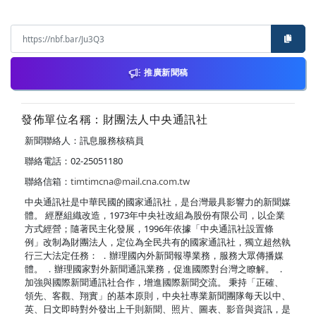
推廣新聞稿
發佈單位名稱：財團法人中央通訊社
新聞聯絡人：訊息服務核稿員
聯絡電話：02-25051180
聯絡信箱：
timtimcna@mail.cna.com.tw
中央通訊社是中華民國的國家通訊社，是台灣最具影響力的新聞媒
體。 經歷組織改造，1973年中央社改組為股份有限公司，以企業
方式經營；隨著民主化發展，1996年依據「中央通訊社設置條
例」改制為財團法人，定位為全民共有的國家通訊社，獨立超然執
行三大法定任務： ．辦理國內外新聞報導業務，服務大眾傳播媒
體。 ．辦理國家對外新聞通訊業務，促進國際對台灣之瞭解。 ．
加強與國際新聞通訊社合作，增進國際新聞交流。 秉持「正確、
領先、客觀、翔實」的基本原則，中央社專業新聞團隊每天以中、
英、日文即時對外發出上千則新聞、照片、圖表、影音與資訊，是