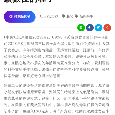
Aug 25,2023
新聞
新聞時事
推廣新聞稿
(中央社訊息服務20230825 09:58:49)資誠聯合會計師事務所
於2023年8月舉辦第三屆親子夏令營，吸引近百位資誠同仁及其
子女參加。今年揮別疫情陰霾，回歸實體活動，延續前二年好評
如潮的線上親子夏令營，本次結合啟發性、娛樂性及教育性等元
素，並貼心地依小朋友的年齡層將夏令營分成二梯次，規劃適齡
的科學實驗手作活動，讓孩子們從中學習科學奧妙與運用、激發
探索潛能、培養好奇心與求知態度。
連續二天的夏令營活動都在清新美好的早晨中揭開序幕，為了讓
小朋友們快速適應新環境，資誠同仁特地穿上充氣恐龍裝，展開
驚喜萬分的歡迎模式，迎接一組又一組大手牽小手的親子前來報
到。在歡樂的有獎徵答活動中，讓小朋友對父母親任職的公司有
初步了解，更融入ESG元素，將「新方程」推動的永續理念在小