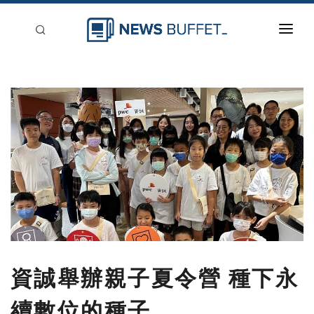
回到首頁
新聞稿分類
登入
刊登
資誠舉辦親子夏令營 種下永
續數位的種子