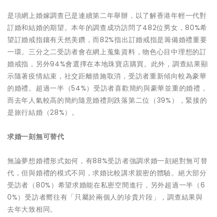
是項網上婚嫁調查已是連續第二年舉辦，以了解香港年輕一代對
訂婚和結婚的期望。本年的調查成功訪問了482位男女，80%希
望訂婚戒指鑲有天然美鑽，而82%指出訂婚戒指是籌備婚禮重要
一環。三分之二受訪者會在網上蒐集資料，物色心目中理想的訂
婚戒指，另外94%會選擇在本地珠寶店購買。此外，調查結果顯
示隨著疫情結束，社交距離措施取消，受訪者重新傾向較為豪華
的婚禮。超過一半（54%）受訪者喜歡簡約與豪華並重的婚禮，
而去年人氣較高的簡約隨意婚禮則跌落第二位（39%），緊接的
是旅行結婚（28%）。
求婚一刻無可替代
無論夢想婚禮形式如何，有88%受訪者強調求婚一刻絕對無可替
代，但與婚禮的模式不同，求婚比較講求親密的體驗。絕大部分
受訪者（80%）希望求婚能在私密空間進行，另外超過一半（6
0%）受訪者嚮往有「只屬於兩個人的珍貴片段」，調查結果與
去年大致相同。