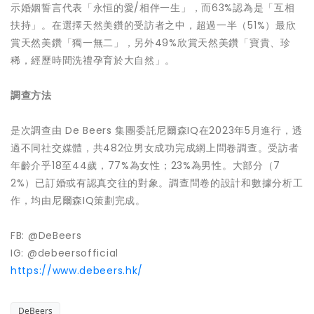
示婚姻誓言代表「永恒的愛/相伴一生」，而63%認為是「互相
扶持」。在選擇天然美鑽的受訪者之中，超過一半（51%）最欣
賞天然美鑽「獨一無二」，另外49%欣賞天然美鑽「寶貴、珍
稀，經歷時間洗禮孕育於大自然」。
調
查
方法
是次調查由 De Beers 集團委託尼爾森IQ在2023年5月進行，透
過不同社交媒體，共482位男女成功完成網上問卷調查。受訪者
年齡介乎18至44歲，77%為女性；23%為男性。大部分（7
2%）已訂婚或有認真交往的對象。調查問卷的設計和數據分析工
作，均由尼爾森IQ策劃完成。
FB: @DeBeers
IG: @debeersofficial
https://www.debeers.hk/
DeBeers