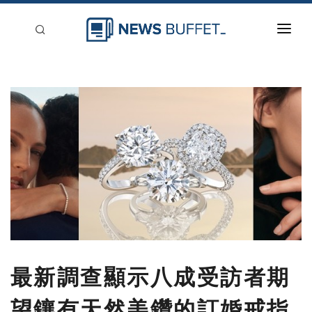
回到首頁
新聞稿分類
登入
刊登
最新調查顯示八成受訪者期
望鑲有天然美鑽的訂婚戒指