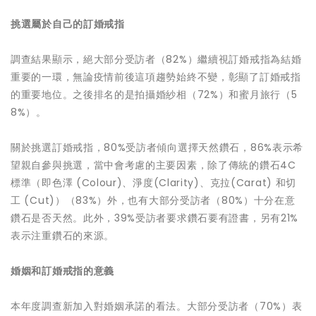
挑選屬於自己的訂婚戒指
調查結果顯示，絕大部分受訪者（82%）繼續視訂婚戒指為結婚
重要的一環，無論疫情前後這項趨勢始終不變，彰顯了訂婚戒指
的重要地位。之後排名的是拍攝婚紗相（72%）和蜜月旅行（5
8%）。
關於挑選訂婚戒指，80%受訪者傾向選擇天然鑽石，86%表示希
望親自參與挑選，當中會考慮的主要因素，除了傳統的鑽石4C
標準（即色澤 (Colour)、淨度(Clarity)、克拉(Carat) 和切
工 (Cut)）（83%）外，也有大部分受訪者（80%）十分在意
鑽石是否天然。此外，39%受訪者要求鑽石要有證書，另有21%
表示注重鑽石的來源。
婚姻和訂婚戒指的意義
本年度調查新加入對婚姻承諾的看法。大部分受訪者（70%）表