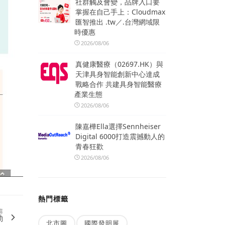
社群觸及會變，品牌入口要
掌握在自己手上：Cloudmax
匯智推出 .tw／.台灣網域限
時優惠
2026/08/06
真健康醫療（02697.HK）與
天津具身智能創新中心達成
戰略合作 共建具身智能醫療
產業生態
2026/08/06
陳嘉樺Ella選擇Sennheiser
Digital 6000打造震撼動人的
青春狂歡
2026/08/06
熱門標籤
篇
動
北市圖
國際發明展