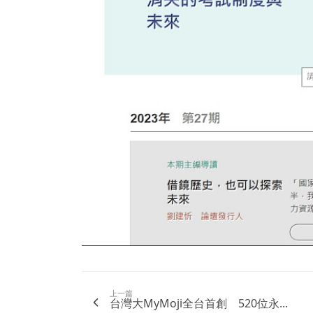
上一篇
台灣大MyMoji全台首創 520位永...