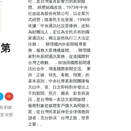
社，是台灣最具影響力的新聞媒
體。 經歷組織改造，1973年中央
社改組為股份有限公司，以企業方
式經營；隨著民主化發展，1996年
依據「中央通訊社設置條例」改制
為財團法人，定位為全民共有的國
家通訊社，獨立超然執行三大法定
任務： ．辦理國內外新聞報導業
》第
務，服務大眾傳播媒體。 ．辦理國
家對外新聞通訊業務，促進國際對
台灣之瞭解。 ．加強與國際新聞通
訊社合作，增進國際新聞交流。 秉
持「正確、領先、客觀、翔實」的
基本原則，中央社專業新聞團隊每
天以中、英、日文即時對外發出上
千則新聞、照片、圖表、影音與資
訊，是台灣唯一多語文新聞媒體，
服務對象從媒體客戶擴大為閱聽大
書長劉建
眾；從台灣民眾延伸至全球僑胞與
制度演變
讀者，充分扮演「台灣之眼，世界
之窗」。