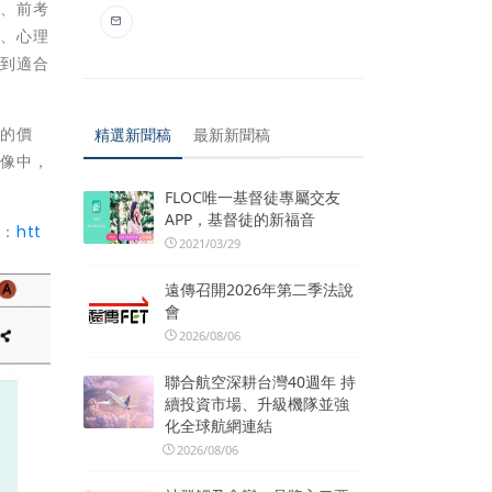
洲、前考
度、心理
找到適合
鏡的價
精選新聞稿
最新新聞稿
圖像中，
FLOC唯一基督徒專屬交友
APP，基督徒的新福音
址：
htt
2021/03/29
遠傳召開2026年第二季法說
會
2026/08/06
聯合航空深耕台灣40週年 持
續投資市場、升級機隊並強
化全球航網連結
2026/08/06