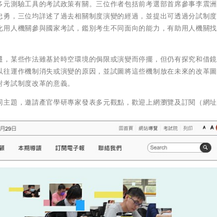
多元測驗工具的考試政策有關。三位作者包括前考選部首席參事李震
忠勇，三位均詳述了過去相關制度演變的經過，並提出可透過分試制
化用人機關參與國家考試，鑑別考生不同面向的能力，有助用人機關
遷，某些作法雖基於時空環境的侷限或演變而停擺，但仍有探究和借
以往運作機制消失或演變的原因，並試圖將這些機制放在未來的改革
對考試制度改革的意義。
同主題，邀請產官學研專家發表多元觀點，歡迎上網瀏覽及訂閱（網