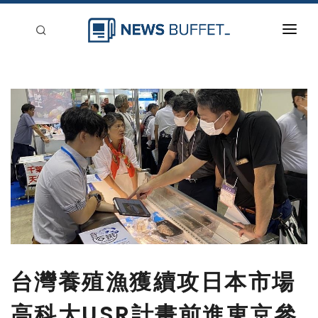
回到首頁
新聞稿分類
登入
刊登
台灣養殖漁獲續攻日本市場
高科大USR計畫前進東京參