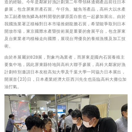
造的經驗。今年是鄰家好漁計劃第二年帶領林邊鄉產品前往日本
參展，包含屏東所產石斑、午仔魚、鱸魚等產品，高科大以水產
加工副產物魚鱗為材料開發的膠原蛋白飲也一起參加展出。由於
我國漁業署正積極對日本市場推銷龍膽石斑，希望能爭取到日本
開放市場，東京國際水產暨技術展是重要的會展平台，包含屏東
及台東業者均積極走向國際，展現台灣優良的養殖漁獲及加工技
術。
由於本展屬於B2B展，對象均為業者，而屏東是國內石斑養殖主
要集中地，因此屏東縣特地與高科大聯手參展，高科大鄰家好漁
計劃特別邀請日本友校高知大學及千葉大學一同協力日本展出，
開展首(23)日，日本產業經濟大臣西川先生也蒞臨高科大攤位加
油打氣。