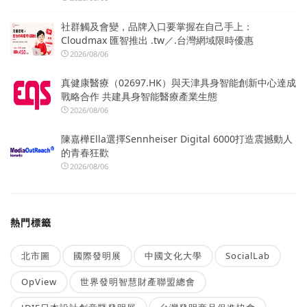
社群觸及會變，品牌入口要掌握在自己手上：
Cloudmax 匯智推出 .tw／.台灣網域限時優惠
2026/08/06
真健康醫療（02697.HK）與天津具身智能創新中心達成
戰略合作 共建具身智能醫療產業生態
2026/08/06
陳嘉樺Ella選擇Sennheiser Digital 6000打造震撼動人
的青春狂歡
2026/08/06
熱門標籤
北市圖
國際發明展
中國文化大學
SocialLab
OpView
世界發明智慧財產聯盟總會