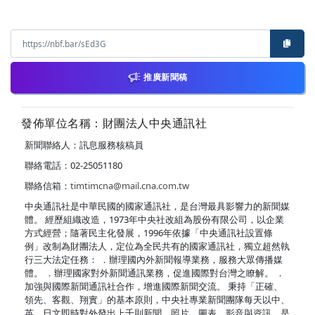
推廣新聞稿
發佈單位名稱：財團法人中央通訊社
新聞聯絡人：訊息服務核稿員
聯絡電話：02-25051180
聯絡信箱：
timtimcna@mail.cna.com.tw
中央通訊社是中華民國的國家通訊社，是台灣最具影響力的新聞媒
體。 經歷組織改造，1973年中央社改組為股份有限公司，以企業
方式經營；隨著民主化發展，1996年依據「中央通訊社設置條
例」改制為財團法人，定位為全民共有的國家通訊社，獨立超然執
行三大法定任務： ．辦理國內外新聞報導業務，服務大眾傳播媒
體。 ．辦理國家對外新聞通訊業務，促進國際對台灣之瞭解。 ．
加強與國際新聞通訊社合作，增進國際新聞交流。 秉持「正確、
領先、客觀、翔實」的基本原則，中央社專業新聞團隊每天以中、
英、日文即時對外發出上千則新聞、照片、圖表、影音與資訊，是