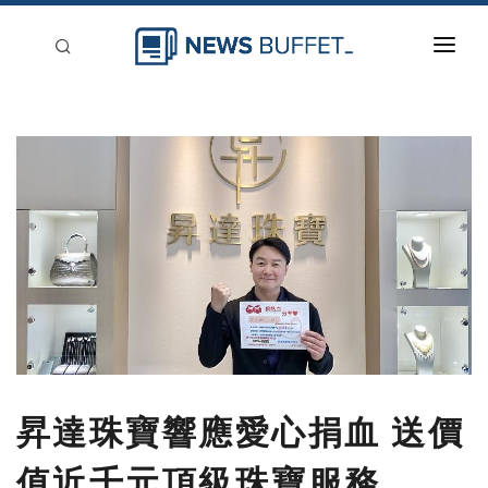
回到首頁
新聞稿分類
登入
刊登
昇達珠寶響應愛心捐血 送價
值近千元頂級珠寶服務