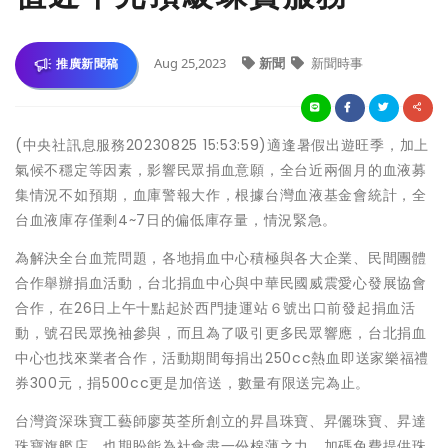
Aug 25,2023
新聞
新聞時事
推廣新聞稿
(中央社訊息服務20230825 15:53:59)適逢暑假出遊旺季，加上
氣候不穩定等因素，影響民眾捐血意願，全台近兩個月的血液募
集情況不如預期，血庫警報大作，根據台灣血液基金會統計，全
台血液庫存僅剩4~7日的偏低庫存量，情況緊急。
為解決全台血荒問題，各地捐血中心積極與各大企業、民間團體
合作舉辦捐血活動，台北捐血中心與中華民國威震愛心發展協會
合作，在26日上午十點起於西門捷運站６號出口前發起捐血活
動，號召民眾挽袖參與，而且為了吸引更多民眾響應，台北捐血
中心也找來業者合作，活動期間每捐出250cc熱血即送家樂福禮
券300元，捐500cc更是加倍送，數量有限送完為止。
台灣資深珠寶工藝師廖英荃所創立的昇昌珠寶、昇儷珠寶、昇達
珠寶旗艦店，也期盼能為社會盡一份棉薄之力，加碼免費提供珠