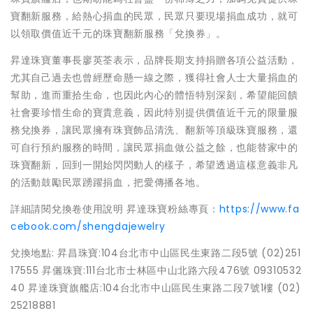
寶翻新服務，給熱心捐血的民眾，民眾只要現場捐血成功，就可
以領取價值近千元的珠寶翻新服務「兌換券」。
昇達珠寶董事長廖英荃表示，品牌長期支持捐贈各項公益活動，
尤其自己過去也曾經歷命懸一線之際，獲得社會人士大量捐血的
幫助，進而重拾生命，也因此內心的體悟特別深刻，希望能回饋
社會要珍惜生命的寶貴意義，因此特別提供價值近千元的限量服
務兌換券，讓民眾擁有珠寶飾品清洗、翻新等頂級珠寶服務，還
可自行預約服務的時間，讓民眾捐血做公益之餘，也能替家中的
珠寶翻新，回到一開始閃閃動人的樣子，希望透過這樣意義非凡
的活動鼓勵民眾踴躍捐血，把愛傳播各地。
詳細請閱兌換卷使用說明 昇達珠寶粉絲專頁：
https://www.fa
cebook.com/shengdajewelry
兌換地點: 昇昌珠寶:104台北市中山區民生東路二段5號 (02)251
17555 昇儷珠寶:111台北市士林區中山北路六段476號 09310532
40 昇達珠寶旗艦店:104台北市中山區民生東路二段7號1樓 (02)
25218881