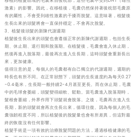
移植到植髮區域的毛囊來自後枕部，這些毛囊不受到DHT（雄性
激素）的影響。因此，在移植後，毛囊仍然保持著後枕部毛囊原
有的屬性，不會受到雄性激素的干擾而脫髮。這意味著，植髮後
生長出來的頭髮將會一直保持穩定，不會再次脫髮。
3、植髮後頭髮的新陳代謝週期
植髮後生長出來的頭髮也會遵循正常的新陳代謝週期，包括生長
期、休止期、退行期和脫落期。在植髮後，毛囊會進入休止期，
然後再進入脫落期，最後再次進入生長期，這時頭髮會重新長出
來，更加健康。
值得注意的是，每個人的毛囊都有自己獨立的代謝週期，週期的
時長也有所不同。在正常狀態下，頭髮的生長速度約為每天0.27
-0.4毫米，生長期一般持續2-4月甚至更長。而在休止期，毛囊
中的毛球會萎縮，頭髮變得細軟、鬆動。當毛囊進入脫落期時，
髮根會萎縮，外界作用下頭髮就會脫落。之後，毛囊再次進入生
長期，新的頭髮就會再次生長出來，循環往復。因為每個人的毛
囊強韌程度不同，所以植髮後的脫髮量也會有所差異，但這對最
終的恢復沒有任何影響。
植髮手術是一項有效的治療脫髮問題的方法，通過移植健康的毛