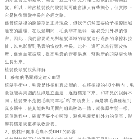
髮。所以，雖然植髮後的脫髮期可能會讓人有些擔心，但實際上
它是恢復頭髮生長的必經之路。
儘管植髮後的脫髮期是正常現象，但我們仍然需要給予植髮區域
適當的護理。在脫髮期間，毛囊非常脆弱，容易受到外界的傷
害。因此，我們需要避免對植髮區域的頭髮進行過多的摩擦和拉
扯，以免影響到毛囊的恢復和生長。此外，還可以進行頭皮按
摩，促進血液循環，提高毛囊的營養供應，幫助新的頭髮更快地
生長出來。
植髮後頭髮脫落詳解
1、移植的毛囊穩定建立血運
植髮手術中，毛囊是移植到真皮層的。在移植後的48小時內，毛
囊就能與周圍的組織建立血運，逐漸穩定下來。和常見的誤解不
同，植髮並不是把毛囊簡單地"粘"在頭皮上，而是將毛囊種植到
真皮層中，使其能夠和周圍的組織融為一體，就像原生髮一樣。
這個過程中，確實需要小心呵護，避免毛囊受到外力的傷害，影
響其穩定恢復和吸收營養。
2、後枕部健康毛囊不受DHT的影響