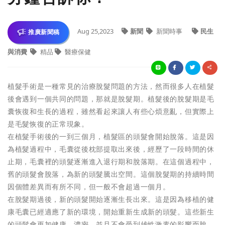
Aug 25,2023
新聞
新聞時事
民生
推廣新聞稿
與消費
精品
醫療保健
植髮手術是一種常見的治療脫髮問題的方法，然而很多人在植髮
後會遇到一個共同的問題，那就是脫髮期。植髮後的脫髮期是毛
囊恢復和生長的過程，雖然看起來讓人有些心煩意亂，但實際上
是毛髮恢復的正常現象。
在植髮手術後的一到三個月，植髮區的頭髮會開始脫落。這是因
為植髮過程中，毛囊從後枕部提取出來後，經歷了一段時間的休
止期，毛囊裡的頭髮逐漸進入退行期和脫落期。在這個過程中，
舊的頭髮會脫落，為新的頭髮騰出空間。這個脫髮期的持續時間
因個體差異而有所不同，但一般不會超過一個月。
在脫髮期過後，新的頭髮開始逐漸生長出來。這是因為移植的健
康毛囊已經適應了新的環境，開始重新生成新的頭髮。這些新生
的頭髮會更加健康、濃密，並且不會受到雄性激素的影響而脫