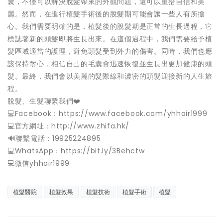
囊，不僅可以解決脫髮帶來的外觀問題，還可以重拾自信和美
麗。然而，在進行植髮手術後的脫髮期可能會讓一些人有所擔
心。我們需要明確的是，植髮後的脫髮期是正常的生長過程，它
標誌著新的頭髮即將生長出來。在這個過程中，我們需要給予植
髮區域適當的護理，避免頭髮受到外力的傷害。同時，我們也應
該保持耐心，相信自己的毛囊會迅速恢復並生長出更加健康的頭
髮。最終，我們會以美麗的髮際線和濃密的頭髮迎接新的人生旅
程。
脫髮、生髮聯繫我們❤️
💻Facebook：https://www.facebook.com/yhhair1999
💻官方網址：http://www.zhifa.hk/
️🔊聯繫電話：19925224895
💻WhatsApp：https://bit.ly/3Behctw
💻微信yhhair1999
植髮醫院
植髮效果
植髮技術
植髮手術
植髮