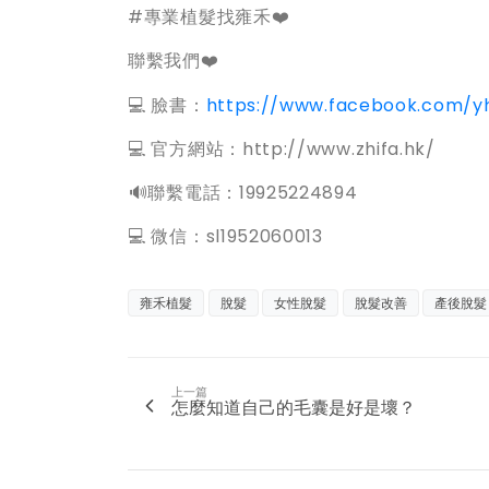
#專業植髮找雍禾❤️
聯繫我們❤️
💻 臉書：
https://www.facebook.com/y
💻 官方網站：http://www.zhifa.hk/
️🔊聯繫電話：19925224894
💻 微信：sl1952060013
雍禾植髮
脫髮
女性脫髮
脫髮改善
產後脫髮
上一篇
怎麼知道自己的毛囊是好是壞？