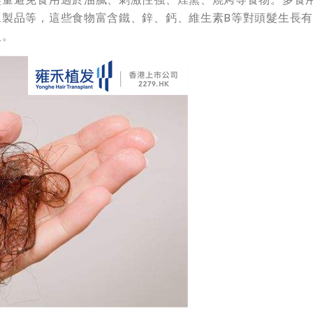
豆製品等，這些食物富含鐵、鋅、鈣、維生素B等對頭髮生長
入。