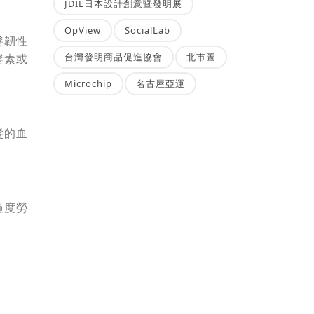
JDIE日本設計創意暨發明展
OpView
SocialLab
髮韌性
台灣發明商品促進協會
北市圖
髮素或
Microchip
名古屋亞運
髮的血
過度勞