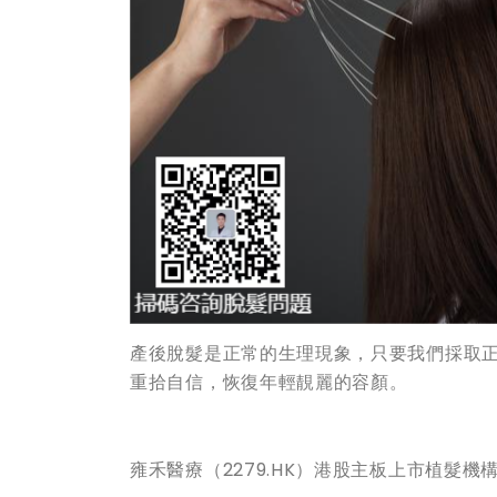
產後脫髮是正常的生理現象，只要我們採取
重拾自信，恢復年輕靚麗的容顏。
雍禾醫療（2279.HK）港股主板上市植髮